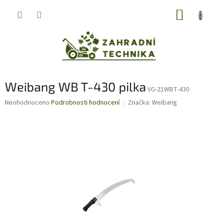
Přejít
NÁKUP
na
obsah
KOŠÍK
Weibang WB T-430 pilka
VG-21WBT-430
Průměrné
Neohodnoceno
Podrobnosti hodnocení
Značka:
Weibang
hodnocení
produktu
je
0,0
z
5
hvězdiček.