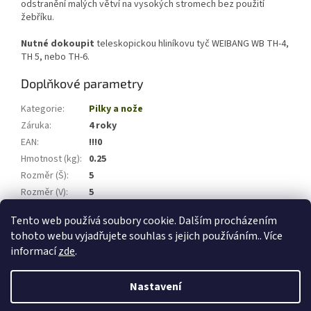
odstranění malých větví na vysokých stromech bez použití
žebříku.
Nutné
dokoupit
teleskopickou hliníkovu tyč WEIBANG WB TH-4,
TH 5, nebo TH-6.
Doplňkové parametry
Kategorie
:
Pilky a nože
Záruka
:
4 roky
EAN
:
!!!0
Hmotnost (kg)
:
0.25
Rozměr (Š)
:
5
Rozměr (V)
:
5
Rozměr (H)
:
170
Tento web používá soubory cookie. Dalším procházením
tohoto webu vyjadřujete souhlas s jejich používáním.. Více
Z
informací
zde
.
á
Vytvořil Shoptet
p
Nastavení
a
t