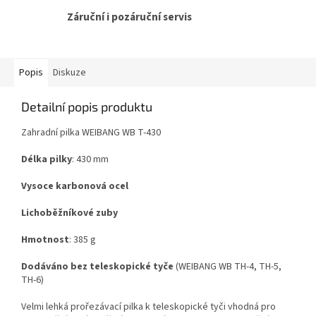
Záruční i pozáruční servis
Popis
Diskuze
Detailní popis produktu
Zahradní pilka WEIBANG WB T-430
Délka
pilky
: 430 mm
Vysoce
karbonová
ocel
Lichoběžníkové
zuby
Hmotnost
: 385 g
Dodáváno
bez
teleskopické
tyče
(WEIBANG WB TH-4, TH-5,
TH-6)
Velmi lehká prořezávací pilka k teleskopické tyči vhodná pro