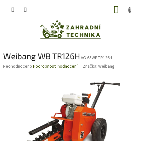
Přejít
NÁKUP
na
obsah
KOŠÍK
Weibang WB TR126H
VG-65WBTR126H
Průměrné
Neohodnoceno
Podrobnosti hodnocení
Značka:
Weibang
hodnocení
produktu
je
0,0
z
5
hvězdiček.