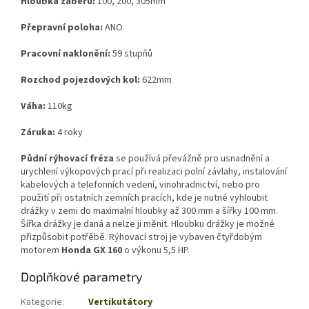
Hloubka záběru:
100, 200, 305mm
Přepravní poloha:
ANO
Pracovní naklonění:
59 stupňů
Rozchod pojezdových kol:
622mm
Váha:
110kg
Záruka:
4 roky
Půdní rýhovací fréza
se používá převážně pro usnadnění a
urychlení výkopových prací při realizaci polní závlahy, instalování
kabelových a telefonních vedení, vinohradnictví, nebo pro
použití při ostatních zemních pracích, kde je nutné vyhloubit
drážky v zemi do maximalní hloubky až 300 mm a šířky 100 mm.
Šířka drážky je daná a nelze ji měnit. Hloubku drážky je možné
přizpůsobit potřěbě. Rýhovací stroj je vybaven čtyřdobým
motorem
Honda GX 160
o výkonu 5,5 HP.
Doplňkové parametry
Kategorie
:
Vertikutátory