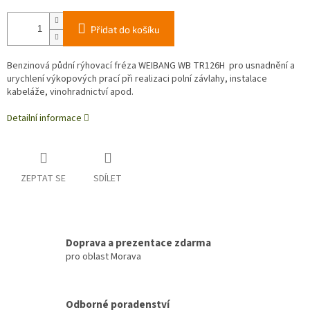
Přidat do košíku
Benzinová půdní rýhovací fréza WEIBANG WB TR126H pro usnadnění a
urychlení výkopových prací při realizaci polní závlahy, instalace
kabeláže, vinohradnictví apod.
Detailní informace
ZEPTAT SE
SDÍLET
Doprava a prezentace zdarma
pro oblast Morava
Odborné poradenství