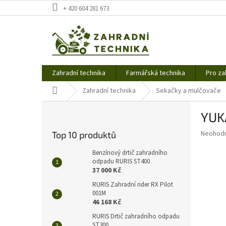
Přejít
+ 420 604 281 673
na
obsah
Zahradní technika
Farmářská technika
Pro za
Domů
Zahradní technika
Sekačky a mulčovače
P
YUK
o
s
Průměr
Neohod
Top 10 produktů
t
hodnoce
r
produkt
Benzínový drtič zahradního
a
odpadu RURIS ST400
je
37 000 Kč
0,0
n
z
n
RURIS Zahradní rider RX Pilot
5
001M
í
hvězdič
46 168 Kč
p
a
RURIS Drtič zahradního odpadu
ST300