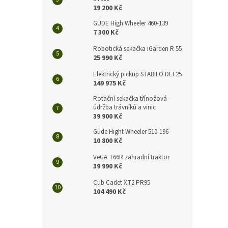
n
19 200 Kč
e
l
GÜDE High Wheeler 460-139
7 300 Kč
Robotická sekačka iGarden R 55
25 990 Kč
Elektrický pickup STABILO DEF25
149 975 Kč
Rotační sekačka třínožová -
údržba trávníků a vinic
39 900 Kč
Güde Hight Wheeler 510-196
10 800 Kč
VeGA T66R zahradní traktor
39 990 Kč
Cub Cadet XT2 PR95
104 490 Kč