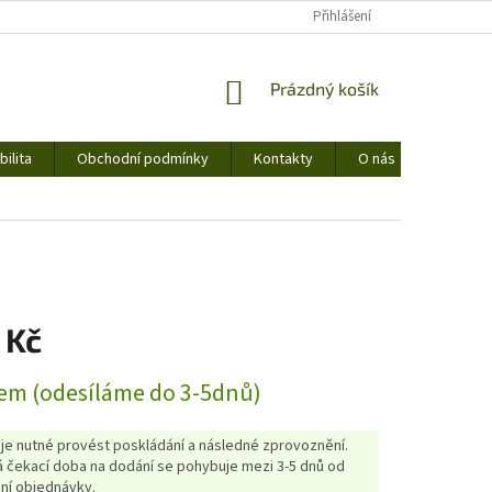
Přihlášení
NÁKUPNÍ
Prázdný košík
KOŠÍK
ilita
Obchodní podmínky
Kontakty
O nás
 Kč
em (odesíláme do 3-5dnů)
 je nutné provést poskládání a následné zprovoznění.
 čekací doba na dodání se pohybuje mezi 3-5 dnů od
ní objednávky.