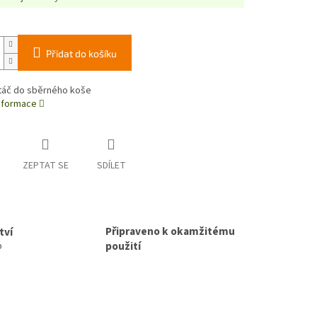
Přidat do košíku
táč do sběrného koše
informace
ZEPTAT SE
SDÍLET
Připraveno k okamžitému
tví
použití
p