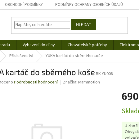
OBCHODNÍ PODMÍNKY
PODMÍNKY OCHRANY OSOBNÍCH ÚDAJŮ
HLEDAT
hradu
Vybavení do dílny
Chovatelské potřeby
Elektromob
Příslušenství
YUKA kartáč do sběrného koše
A kartáč do sběrného koše
BK-YU008
né
noceno
Podrobnosti hodnocení
Značka:
Mammotion
ní
690
u
Měrná
Sklad
cena:
ek.
U zboží
Obvyklá
vytvoře