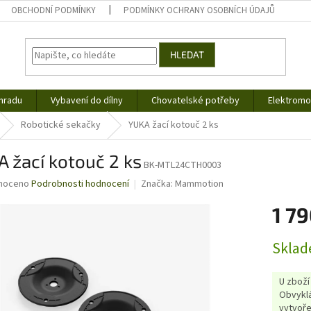
OBCHODNÍ PODMÍNKY
PODMÍNKY OCHRANY OSOBNÍCH ÚDAJŮ
HLEDAT
hradu
Vybavení do dílny
Chovatelské potřeby
Elektromob
Robotické sekačky
YUKA žací kotouč 2 ks
 žací kotouč 2 ks
BK-MTL24CTH0003
né
noceno
Podrobnosti hodnocení
Značka:
Mammotion
ní
1 79
u
Měrná
Sklad
cena:
ek.
U zboží
Obvyklá
vytvoře