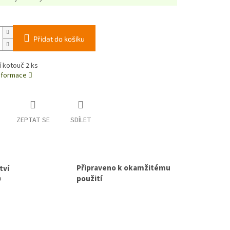
Přidat do košíku
 kotouč 2 ks
informace
ZEPTAT SE
SDÍLET
Připraveno k okamžitému
tví
použití
p