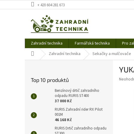
Přejít
+ 420 604 281 673
na
obsah
Zahradní technika
Farmářská technika
Pro za
Domů
Zahradní technika
Sekačky a mulčovače
P
YUKA
o
s
Průměr
Neohod
Top 10 produktů
t
hodnoce
r
produkt
Benzínový drtič zahradního
a
odpadu RURIS ST400
je
37 000 Kč
0,0
n
z
n
RURIS Zahradní rider RX Pilot
5
001M
í
hvězdič
46 168 Kč
p
a
RURIS Drtič zahradního odpadu
ST300