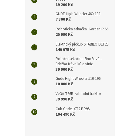
n
19 200 Kč
e
l
GÜDE High Wheeler 460-139
7 300 Kč
Robotická sekačka iGarden R 55
25 990 Kč
Elektrický pickup STABILO DEF25
149 975 Kč
Rotační sekačka třínožová -
údržba trávníků a vinic
39 900 Kč
Güde Hight Wheeler 510-196
10 800 Kč
VeGA T66R zahradní traktor
39 990 Kč
Cub Cadet XT2 PR95
104 490 Kč