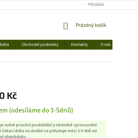
Přihlášení
NÁKUPNÍ
Prázdný košík
KOŠÍK
ilita
Obchodní podmínky
Kontakty
O nás
0 Kč
em (odesíláme do 3-5dnů)
 je nutné provést poskládání a následné zprovoznění.
 čekací doba na dodání se pohybuje mezi 3-5 dnů od
ní objednávky.