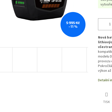
vytvoře
5 995 Kč
–11 %
Nová bat
lithiový
všestran
kompatibi
modelu D
provozu o
Pokročilá
výkon až 
Detailní 
TISK