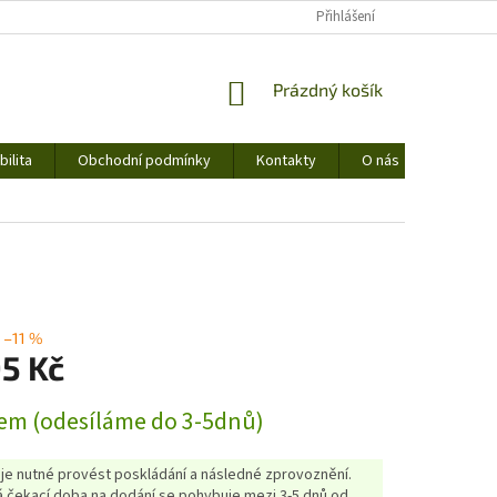
Přihlášení
NÁKUPNÍ
Prázdný košík
KOŠÍK
ilita
Obchodní podmínky
Kontakty
O nás
–11 %
95 Kč
em (odesíláme do 3-5dnů)
 je nutné provést poskládání a následné zprovoznění.
 čekací doba na dodání se pohybuje mezi 3-5 dnů od