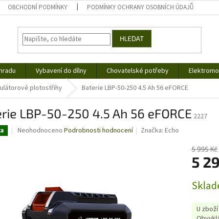
OBCHODNÍ PODMÍNKY
PODMÍNKY OCHRANY OSOBNÍCH ÚDAJŮ
HLEDAT
hradu
Vybavení do dílny
Chovatelské potřeby
Elektromob
látorové plotostřihy
Baterie LBP-50-250 4.5 Ah 56 eFORCE
erie LBP-50-250 4.5 Ah 56 eFORCE
2227
Průměrné
Neohodnoceno
Podrobnosti hodnocení
Značka:
Echo
ka
hodnocení
produktu
5 995 Kč
je
5 2
0,0
z
Měrná
Sklad
5
cena:
hvězdiček.
U zboží
Obvyklá