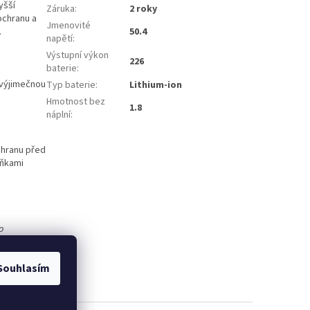
yšší
Záruka
:
2 roky
ochranu a
Jmenovité
.
50.4
napětí
:
Výstupní výkon
226
baterie
:
 výjimečnou
Typ baterie
:
Lithium-ion
Hmotnost bez
1.8
náplní
:
chranu před
uňkami
o
Souhlasím