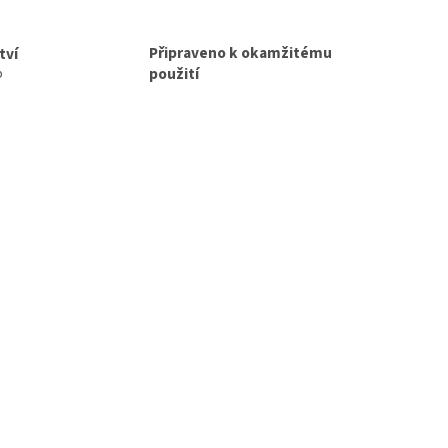
Připraveno k okamžitému
tví
použití
p