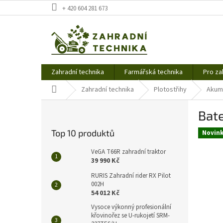
Přejít
+ 420 604 281 673
na
obsah
Zahradní technika
Farmářská technika
Pro za
Domů
Zahradní technika
Plotostřihy
Akumu
P
Bat
o
s
Top 10 produktů
Novin
t
r
VeGA T66R zahradní traktor
a
39 990 Kč
n
RURIS Zahradní rider RX Pilot
n
002H
í
54 012 Kč
p
Vysoce výkonný profesionální
a
křovinořez se U-rukojetí SRM-