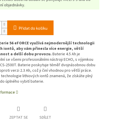
ní objednávky.
Přidat do košíku
erie 56 eFORCE využívá nejmodernější technologii
ch iontů, aby vám přinesla více energie, větší
nost a delší dobu provozu.
Baterie 4.5 Ah je
lní se všemi profesionálními nástroji ECHO, s výjimkou
CS-2500T. Baterie poskytuje téměř dvojnásobnou dobu
proti verzi 2.3 Ah, což ji činí vhodnou pro větší práce.
 technologie lithiových iontů znamená, že získáte plný
do úplného vybití baterie.
informace
ZEPTAT SE
SDÍLET