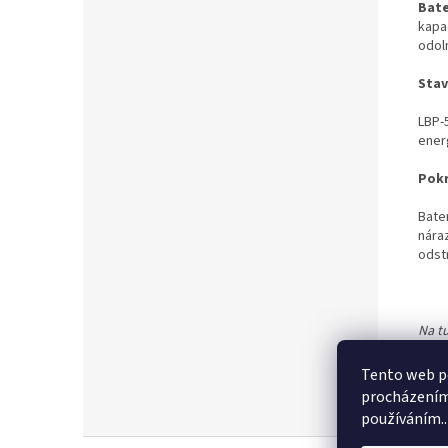
Bate
kapa
odoln
Stav
LBP-
energ
Pokr
Bate
nára
odst
Na t
profe
Tento web po
procházením 
používáním..
Z