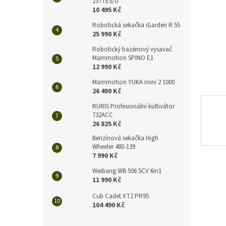
n
237TES/U
10 495 Kč
e
l
Robotická sekačka iGarden R 55
25 990 Kč
Robotický bazénový vysavač
Mammotion SPINO E1
12 990 Kč
Mammotion YUKA mini 2 1000
26 490 Kč
RURIS Profesionální kultivátor
732ACC
26 825 Kč
Benzínová sekačka High
Wheeler 480-139
7 990 Kč
Weibang WB 506 SCV 6in1
11 990 Kč
Cub Cadet XT2 PR95
104 490 Kč