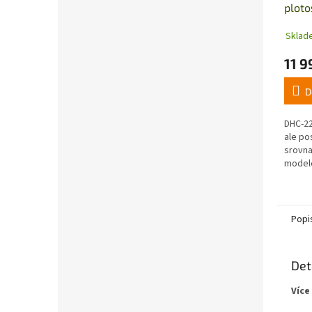
plot
Sklad
11 9
D
DHC-22
ale po
srovna
model
motore
však s
všestra
Popi
Det
Více