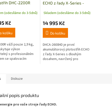
ostřih DHC-2200R
ECHO z řady X-Series -
DHCA-2600HD
em (odesíláme do 3-5dnů)
Skladem (odesíláme do 3-5dnů)
95 Kč
14 995 Kč
o košíku
Do košíku
00R váží pouze 2,9 kg,
DHCA-2600HD je první
skytuje výkon
akumulátorový plotostřih ECHO
telný s profesionálním
z řady X-Series s dlouhým
em se spalovacím
dosahem, navržený pro
m. Jeho skutečná síla
profesionální zahradníky, kteří
počívá v jeho
vyžadují výkon, přesnost a
nnosti; je ideální pro...
odolnost. Nabízí...
s
Diskuze
ailní popis produktu
 energie pro vaše stroje řady ECHO.