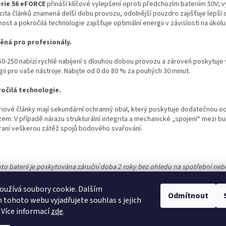
rie 56 eFORCE
přináší klíčové vylepšení oproti předchozím bateriím 50V; v
cita článků znamená delší dobu provozu, odolnější pouzdro zajišťuje lepší 
ost a pokročilá technologie zajišťuje optimální energii v závislosti na úkolu
ěná pro profesionály.
50-250 nabízí rychlé nabíjení s dlouhou dobou provozu a zároveň poskytuje
ii pro vaše nástroje. Nabijte od 0 do 80 % za pouhých 30 minut.
očilá technologie.
riové články mají sekundární ochranný obal, který poskytuje dodatečnou o
zem. V případě nárazu strukturální integrita a mechanické „spojení“ mezi b
raní veškerou zátěž spojů bodového svařování.
uto baterii je poskytována záruční doba 2 roky bez ohledu na spotřební neb
sionální použití.
užívá soubory cookie. Dalším
Odmítnout
tohoto webu vyjadřujete souhlas s jejich
 Více informací
zde
.