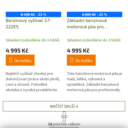
6 495 Kč
–23 %
6 695 Kč
–25 %
Benzínový vyžínač GT-
Základní benzínová
222ES
motorová pila pro
profesionály CS-310ES
Skladem (odesíláme do 3-5dnů)
Skladem (odesíláme do 3-5dnů)
4 995 Kč
4 995 Kč
Do košíku
Do košíku
Nejlehčí vyžínač vhodný pro
Tato benzínová motorová pila je
dokončovací práce okolo plotů,
malá, lehká, výkonná a
cest a stromů. Pohodlná
spolehlivá. Základní benzínová
obsluha a vysoká produktivita
motorová pila pro profesionály.
za skvělou cenu, včetně
Profesionálové preferují
technologie ECHO ES...
spolehlivost. Pila ECHO CS-
310ES...
NAČÍST DALŠÍ 4
S
1
2
t
O
r
16
položek celkem
v