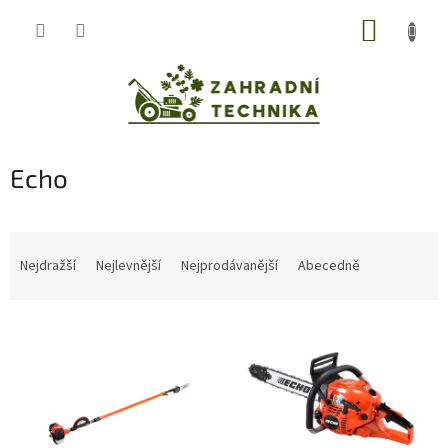
Přejít
NÁKUP
na
obsah
KOŠÍK
Echo
Ř
a
Nejdražší
Nejlevnější
Nejprodávanější
Abecedně
z
e
V
n
ý
í
p
p
i
r
s
o
p
d