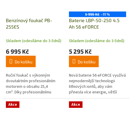
5 995 Kč
–11 %
Benzínový foukač PB-
Baterie LBP-50-250 4.5
255ES
Ah 56 eFORCE
Skladem (odesíláme do 3-5dnů)
Skladem (odesíláme do 3-5dnů)
6 995 Kč
5 295 Kč
Do košíku
Do košíku
Ruční foukač s výkonným
Nová baterie 56 eFORCE využívá
dvoutaktním profesionálním
nejmodernější technologii
motorem o obsahu 25,4
lithiových iontů, aby vám
cm³. Díky profesionálnímu
přinesla více energie, větší
dvoutaktnímu motoru
všestrannost a delší dobu
a technologiím zvyšující komfort
provozu. Baterie 4.5 Ah je
Akce
Akce
obsluhy se...
kompatibilní...