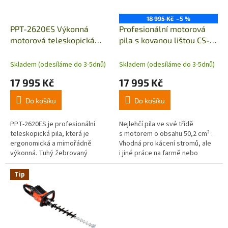
r
u
o
k
18 995 Kč
–5 %
d
t
PPT-2620ES Výkonná
Profesionální motorová
u
ů
motorová teleskopická
pila s kovanou lištou CS-
k
pila s ergonomickou
501Sx
t
rukojetí
Skladem (odesíláme do 3-5dnů)
Skladem (odesíláme do 3-5dnů)
ů
17 995 Kč
17 995 Kč
Do košíku
Do košíku
PPT-2620ES je profesionální
Nejlehčí pila ve své třídě
teleskopická pila, která je
s motorem o obsahu 50,2 cm³ .
ergonomická a mimořádně
Vhodná pro kácení stromů, ale
výkonná. Tuhý žebrovaný
i jiné práce na farmě nebo
sklolaminátový vnější obal
v lese. Je součástí...
hřídele zabezpečuje dobrou
Tip
kontrolu řezu....