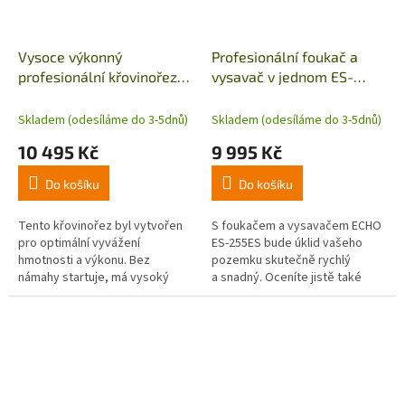
Vysoce výkonný
Profesionální foukač a
profesionální křovinořez
vysavač v jednom ES-
se U-rukojetí SRM-
255ES
237TES/U
Skladem (odesíláme do 3-5dnů)
Skladem (odesíláme do 3-5dnů)
10 495 Kč
9 995 Kč
Do košíku
Do košíku
Tento křovinořez byl vytvořen
S foukačem a vysavačem ECHO
pro optimální vyvážení
ES-255ES bude úklid vašeho
hmotnosti a výkonu. Bez
pozemku skutečně rychlý
námahy startuje, má vysoký
a snadný. Oceníte jistě také
točivý moment a lehkou
aretaci plynu si snadno zvolíte
ergonomii. ECHO SRM-237TES/U
optimální...
je křovinořez s...