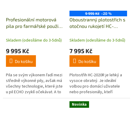
9 995 Kč
–20 %
Profesionální motorová
Oboustranný plotostřich s
pila pro farmářské použití
otočnou rukojetí HC-
CS-420ES
2020R
Skladem (odesíláme do 3-5dnů)
Skladem (odesíláme do 3-5dnů)
9 995 Kč
7 995 Kč
Do košíku
Do košíku
Pila se svým výkonem řadí mezi
Plotostřih HC-2020R je lehký a
středně výkonné pily, avšak má
vysoce obratný. Je ideální
všechny technologie, které jste
volbou pro domácí uživatele
u pil ECHO zvyklí očekávat. A to
nebo profesionály, kteří
jsou: odlehčený start, boční
pravidelně pracují na menších
napínání...
a středně velkých živých...
Novinka