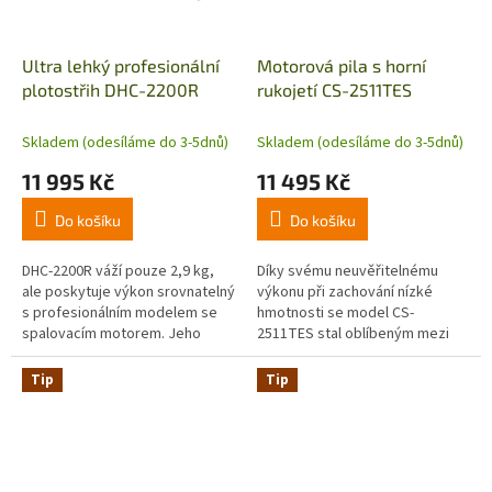
Ultra lehký profesionální
Motorová pila s horní
plotostřih DHC-2200R
rukojetí CS-2511TES
Skladem (odesíláme do 3-5dnů)
Skladem (odesíláme do 3-5dnů)
11 995 Kč
11 495 Kč
Do košíku
Do košíku
DHC-2200R váží pouze 2,9 kg,
Díky svému neuvěřitelnému
ale poskytuje výkon srovnatelný
výkonu při zachování nízké
s profesionálním modelem se
hmotnosti se model CS-
spalovacím motorem. Jeho
2511TES stal oblíbeným mezi
skutečná síla však spočívá v
arboristy po celém světě.
jeho všestrannosti; je ideální
Profesionálům, kteří pracují na
Tip
Tip
pro...
tak vysoké...