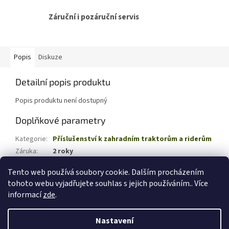
Záruční i pozáruční servis
Popis
Diskuze
Detailní popis produktu
Popis produktu není dostupný
Doplňkové parametry
Kategorie
:
Příslušenství k zahradním traktorům a riderům
Záruka
:
2 roky
EAN
:
4008423885224
Tento web používá soubory cookie. Dalším procházením
tohoto webu vyjadřujete souhlas s jejich používáním.. Více
Z
informací
zde
.
á
Vytvořil Shoptet
p
Nastavení
a