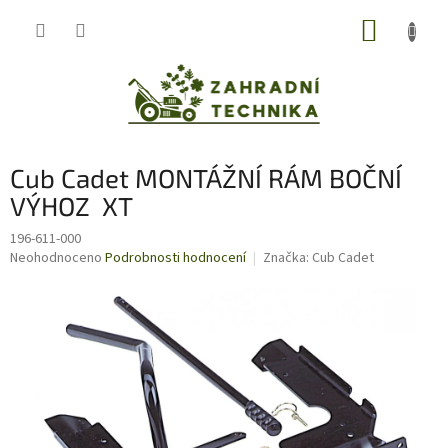
Přejít
NÁKUP
na
obsah
KOŠÍK
Cub Cadet MONTÁŽNÍ RÁM BOČNÍ
VÝHOZ XT
196-611-000
Průměrné
Neohodnoceno
Podrobnosti hodnocení
Značka:
Cub Cadet
hodnocení
produktu
je
0,0
z
5
hvězdiček.