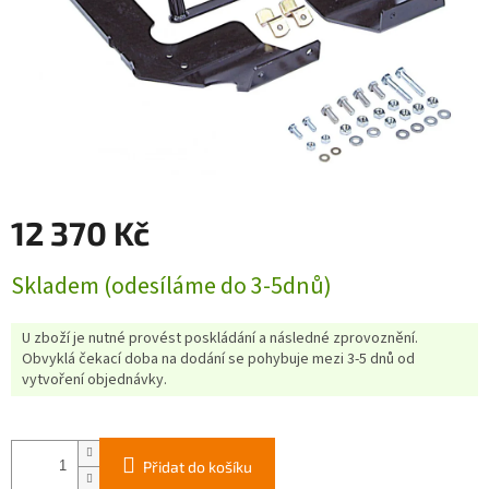
12 370 Kč
Měrná
Skladem (odesíláme do 3-5dnů)
cena:
U zboží je nutné provést poskládání a následné zprovoznění.
Obvyklá čekací doba na dodání se pohybuje mezi 3-5 dnů od
vytvoření objednávky.
Přidat do košíku