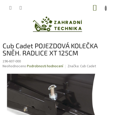
Přejít
NÁKUP
na
obsah
KOŠÍK
Cub Cadet POJEZDOVÁ KOLEČKA
SNĚH. RADLICE XT 125CM
196-607-000
Průměrné
Neohodnoceno
Podrobnosti hodnocení
Značka:
Cub Cadet
hodnocení
produktu
je
0,0
z
5
hvězdiček.