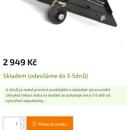
2 949 Kč
Měrná
Skladem (odesíláme do 3-5dnů)
cena:
U zboží je nutné provést poskládání a následné zprovoznění.
Obvyklá čekací doba na dodání se pohybuje mezi 3-5 dnů od
vytvoření objednávky.
Přidat do košíku