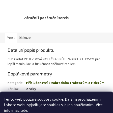
Záruční i pozáruční servis
Popis
Diskuze
Detailní popis produktu
Cub Cadet POJEZDOVÁ KOLEČKA SNĚH. RADLICE XT 125CM pro
lepší manipulaci a funkčnost sněhové radlice.
Doplňkové parametry
Kategorie
:
Příslušenství k zahradním traktorům a riderům
Záruka
:
2 roky
EAN
:
4008423883541
Tento web používá soubory cookie. Dalším procházením
tohoto webu vyjadřujete souhlas s jejich používáním.. Více
Z
informací
zde
.