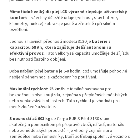
Mimořádně velký displej LCD výrazně zlepšuje uživatelský
komfort
– všechny důležité údaje (rychlost, stav baterie,
kilometry, funkce) zobrazuje jasně a zřetelně i při silném
osvětlení.
Jednou z hlavních předností modelu 3130 je
baterie s
kapacitou 58 Ah, která zajišťuje delší autonomii a
efektivní provoz
. Tato velkorysá kapacita umožňuje delší jízdu
bez nutnosti častého dobíjení.
Doba nabíjení plné baterie je 6-8 hodin, což umožňuje pohodlné
nabíjení během noci a každodenního používání.
Maximální rychlost 25 km/h
je ideálně nastavena pro
bezpečnou a plynulou jízdu, zejména v přeplněných městských
nebo venkovských oblastech. Tato rychlost je vhodná i pro
méně zkušené uživatele.
S nosností až 603 kg
se Cargo RURIS Pilot 3130 stane
skutečným pomocníkem při přepravě zboží, nářadí, materiálu
nebo zemědělských produktů – je vhodný zejména pro
zemědělce nebo řemeslníky, kteří potřebují spolehlivé vozidlo s