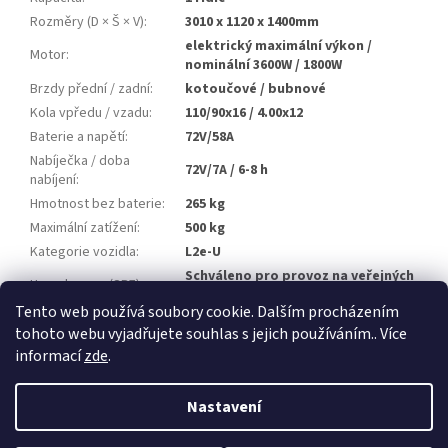
Rozměry (D × Š × V)
:
3010 x 1120 x 1400mm
elektrický maximální výkon /
Motor
:
nominální 3600W / 1800W
Brzdy přední / zadní
:
kotoučové / bubnové
Kola vpředu / vzadu
:
110/90x16 / 4.00x12
Baterie a napětí
:
72V/58A
Nabíječka / doba
72V/7A / 6-8 h
nabíjení
:
Hmotnost bez baterie
:
265 kg
Maximální zatížení
:
500 kg
Kategorie vozidla
:
L2e-U
Schváleno pro provoz na veřejných
Homologace (SPZ)
:
komunikacích
Tento web používá soubory cookie. Dalším procházením
tohoto webu vyjadřujete souhlas s jejich používáním.. Více
Z
informací
zde
.
á
Vytvořil Shoptet
p
Nastavení
a
t