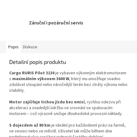
Záruční i pozáruční servis
Popis
Diskuze
Detailní popis produktu
Cargo RURIS Pilot 3130
je vybaven výkonným elektromotorem
s
maximálním výkonem 3600 W
, který mu umožňuje snadno
zdolávat stoupání nebo náročnější terén bez ztráty výkonu nebo
stability.
Motor zajišťuje tichou jízdu bez emisí
, rychlou odezvu při
akceleraci a snadnější údržbu ve srovnání se spalovacím
motorem – což výrazně snižuje dlouhodobé provozní náklady.
S dojezdem až 80 km
je ideální pro každodenní práci na farmě,
ve vesnici nebo ve městě. Uživatel tak může během dne
podniknout více cest bez nutnosti častého dobíjení.