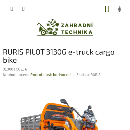
Přejít
NÁKUP
na
obsah
KOŠÍK
RURIS PILOT 3130G e-truck cargo
bike
31300TCG25A
Průměrné
Neohodnoceno
Podrobnosti hodnocení
Značka:
RURIS
hodnocení
produktu
je
0,0
z
5
hvězdiček.