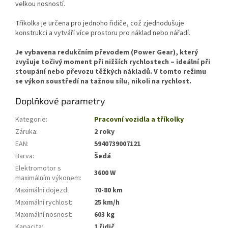
velkou nosností.
Tříkolka je určena pro jednoho řidiče, což zjednodušuje
konstrukci a vytváří více prostoru pro náklad nebo nářadí.
Je vybavena redukčním převodem (Power Gear), který
zvyšuje točivý moment při nižších rychlostech – ideální při
stoupání nebo převozu těžkých nákladů. V tomto režimu
se výkon soustředí na tažnou sílu, nikoli na rychlost.
Doplňkové parametry
Kategorie
:
Pracovní vozidla a tříkolky
Záruka
:
2 roky
EAN
:
5940739007121
Barva
:
Šedá
Elektromotor s
3600 W
maximálním výkonem
:
Maximální dojezd
:
70-80 km
Maximální rychlost
:
25 km/h
Maximální nosnost
:
603 kg
Kapacita
:
1 řidič