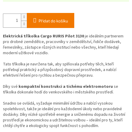
Přidat do košíku
Elektrická tříkolka Cargo RURIS Pilot 3130
je ideálním partnerem
pro drobné zemědělce, pracovníky v zemědělství, řidiče dodávek,
řemeslníky, zástupce různých institucí nebo všechny, kteří hledají
moderní užitkové vozidlo.
Tato tříkolka je navržena tak, aby splňovala potřeby těch, kteří
potřebují praktický a přizpůsobivý dopravní prostředek, a nabízí
efektivní řešení pro rychlou a bezpečnou přepravu.
Díky své
kompaktní konstrukci a tichému elektromotoru
se
tříkolka dokonale hodí do venkovského i městského prostředí.
Snadno se ovládá, vyžaduje minimální údržbu a nabízí vysokou
spolehlivost, takže je ideální pro každodenní úkoly nebo pravidelné
dodávky. Díky nízké spotřebě energie a sníženému dopadu na životní
prostředí je ekonomickou a udržitelnou volbou – ideální pro ty, kteří
chtějí chytře a ekologicky spojit funkčnost s pohodlím.