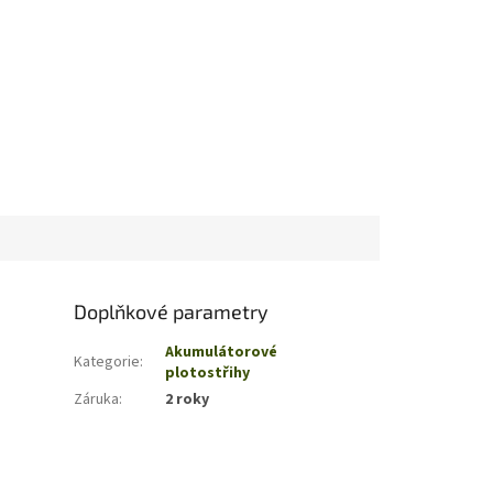
Doplňkové parametry
Akumulátorové
Kategorie
:
plotostřihy
Záruka
:
2 roky