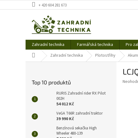
Přejít
+ 420 604 281 673
na
obsah
Zahradní technika
Farmářská technika
Pro za
Domů
Zahradní technika
Plotostřihy
Akumu
P
LCJ
o
s
Průměr
Neohod
Top 10 produktů
t
hodnoce
r
produkt
RURIS Zahradní rider RX Pilot
a
002H
je
54 012 Kč
0,0
n
z
n
VeGA T66R zahradní traktor
5
í
39 990 Kč
hvězdič
p
Benzínová sekačka High
a
Wheeler 480-139