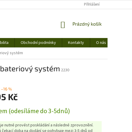
Přihlášení
NÁKUPNÍ
Prázdný košík
KOŠÍK
ilita
Obchodní podmínky
Kontakty
O nás
eriový systém
 bateriový systém
2230
–16 %
95 Kč
em (odesíláme do 3-5dnů)
 je nutné provést poskládání a následné zprovoznění.
 čekací doba na dodání se pohybuje mezi 3-5 dnů od