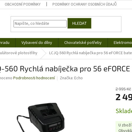
OBCHODNÍ PODMÍNKY
PODMÍNKY OCHRANY OSOBNÍCH ÚDAJŮ
HLEDAT
hradu
Vybavení do dílny
Chovatelské potřeby
Elektromob
látorové plotostřihy
LCJQ-560 Rychlá nabíječka pro 56 eFORCE bat
Q-560 Rychlá nabíječka pro 56 eFORCE
né
noceno
Podrobnosti hodnocení
Značka:
Echo
ní
u
2 995 Kč
2 4
Měrná
Sklad
cena:
ek.
U zboží
Obvyklá