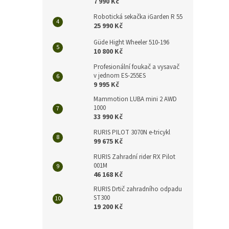
n
7 990 Kč
e
Robotická sekačka iGarden R 55
l
25 990 Kč
Güde Hight Wheeler 510-196
10 800 Kč
Profesionální foukač a vysavač
v jednom ES-255ES
9 995 Kč
Mammotion LUBA mini 2 AWD
1000
33 990 Kč
RURIS PILOT 3070N e-tricykl
99 675 Kč
RURIS Zahradní rider RX Pilot
001M
46 168 Kč
RURIS Drtič zahradního odpadu
ST300
19 200 Kč