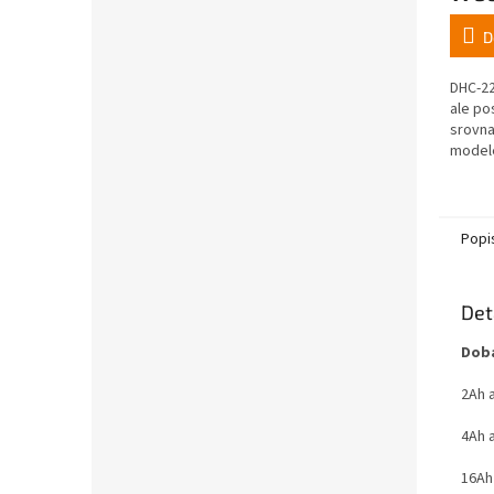
D
DHC-22
ale po
srovna
model
motore
však s
všestra
Popi
Det
Doba
2Ah 
4Ah 
16Ah