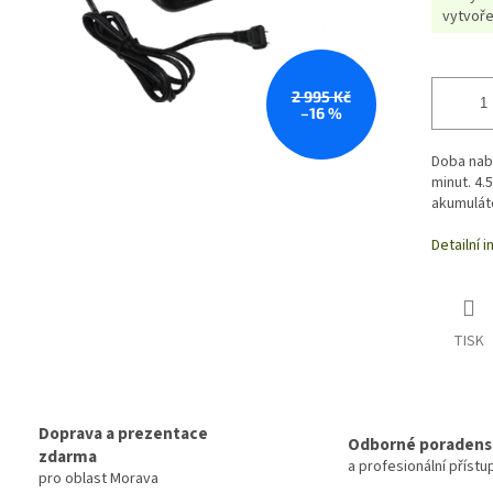
vytvoře
2 995 Kč
–16 %
Doba nabí
minut. 4.
akumuláto
Detailní 
TISK
Doprava a prezentace
Odborné poradens
zdarma
a profesionální přístu
pro oblast Morava