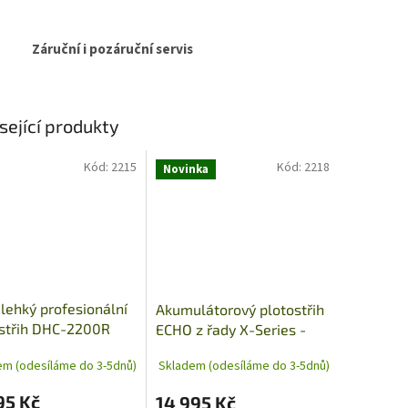
Záruční i pozáruční servis
sející produkty
Kód:
2215
Kód:
2218
Novinka
 lehký profesionální
Akumulátorový plotostřih
ostřih DHC-2200R
ECHO z řady X-Series -
DHCA-2600HD
em (odesíláme do 3-5dnů)
Skladem (odesíláme do 3-5dnů)
95 Kč
14 995 Kč