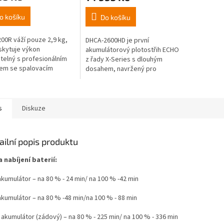
o košíku
Do košíku
00R váží pouze 2,9 kg,
DHCA-2600HD je první
skytuje výkon
akumulátorový plotostřih ECHO
telný s profesionálním
z řady X-Series s dlouhým
em se spalovacím
dosahem, navržený pro
m. Jeho skutečná síla
profesionální zahradníky, kteří
počívá v jeho
vyžadují výkon, přesnost a
nnosti; je ideální pro...
odolnost. Nabízí...
s
Diskuze
ailní popis produktu
 nabíjení baterií:
akumulátor – na 80 % - 24 min/ na 100 % -42 min
akumulátor – na 80 % -48 min/na 100 % - 88 min
 akumulátor (zádový) – na 80 % - 225 min/ na 100 % - 336 min