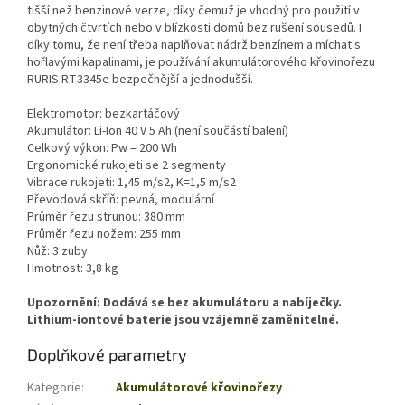
tišší než benzinové verze, díky čemuž je vhodný pro použití v
obytných čtvrtích nebo v blízkosti domů bez rušení sousedů. I
díky tomu, že není třeba naplňovat nádrž benzínem a míchat s
hořlavými kapalinami, je používání akumulátorového křovinořezu
RURIS RT3345e bezpečnější a jednodušší.
Elektromotor: bezkartáčový
Akumulátor: Li-Ion 40 V 5 Ah (není součástí balení)
Celkový výkon: Pw = 200 Wh
Ergonomické rukojeti se 2 segmenty
Vibrace rukojeti: 1,45 m/s2, K=1,5 m/s2
Převodová skříň: pevná, modulární
Průměr řezu strunou: 380 mm
Průměr řezu nožem: 255 mm
Nůž: 3 zuby
Hmotnost: 3,8 kg
Upozornění: Dodává se bez akumulátoru a nabíječky.
Lithium-iontové baterie jsou vzájemně zaměnitelné.
Doplňkové parametry
Kategorie
:
Akumulátorové křovinořezy