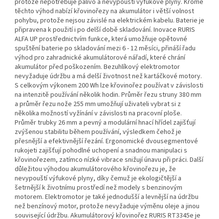
protože nepotřebuje palivo a nevypouští výfukové plyny. Kromě
těchto výhod nabízí křovinořezy na akumulátor i větší volnost
pohybu, protože nejsou závislé na elektrickém kabelu. Baterie je
připravena k použití i po delší době skladování. Inovace RURIS
ALFA UP prostřednictvím funkce, která umožňuje opětovné
spuštění baterie po skladování mezi 6 - 12 měsíci, přináší řadu
výhod pro zahradnické akumulátorové nářadí, které chrání
akumulátor před poškozením. Bezuhlíkový elektromotor
nevyžaduje údržbu a má delší životnost než kartáčkové motory.
S celkovým výkonem 200 Wh lze křovinořez používat v závislosti
na intenzitě používání několik hodin. Průměr řezu struny 380 mm
a průměr řezu nože 255 mm umožňují uživateli vybrat si z
několika možností vyžínání v závislosti na pracovní ploše.
Průměr trubky 26 mm a pevný a modulární hnací hřídel zajišťují
zvýšenou stabilitu během používání, výsledkem čehož je
přesnější a efektivnější řezání. Ergonomické dvousegmentové
rukojeti zajišťují pohodlné uchopení a snadnou manipulaci s
křovinořezem, zatímco nízké vibrace snižují únavu při práci. Další
důležitou výhodou akumulátorového křovinořezu je, že
nevypouští výfukové plyny, díky čemuž je ekologičtější a
šetrnější k životnímu prostředí než modely s benzinovým
motorem. Elektromotor je také jednodušší a levnější na údržbu
než benzínový motor, protože nevyžaduje výměnu oleje a jinou
související údržbu. Akumulátorový křovinořez RURIS RT3345e je