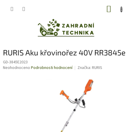
Přejít
NÁKUP
na
obsah
KOŠÍK
RURIS Aku křovinořez 40V RR3845e
GD-3845E2023
Průměrné
Neohodnoceno
Podrobnosti hodnocení
Značka:
RURIS
hodnocení
produktu
je
0,0
z
5
hvězdiček.