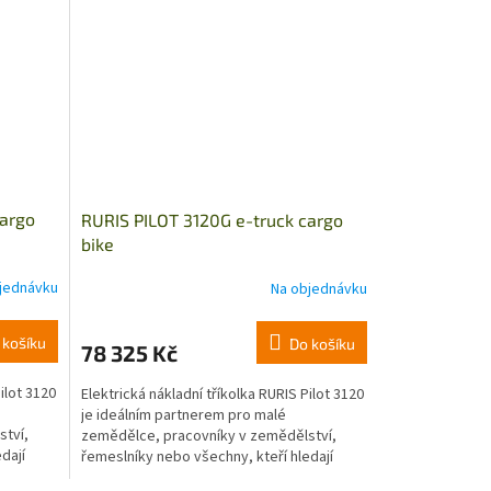
cargo
RURIS PILOT 3120G e-truck cargo
bike
jednávku
Na objednávku
 košíku
Do košíku
78 325 Kč
ilot 3120
Elektrická nákladní tříkolka RURIS Pilot 3120
je ideálním partnerem pro malé
ství,
zemědělce, pracovníky v zemědělství,
dají
řemeslníky nebo všechny, kteří hledají
moderní užitkové...