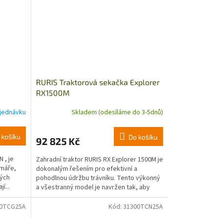
RURIS Traktorová sekačka Explorer
RX1500M
jednávku
Skladem (odesíláme do 3-5dnů)
 košíku
Do košíku
92 825 Kč
N , je
Zahradní traktor RURIS RX Explorer 1500M je
rmáře,
dokonalým řešením pro efektivní a
ných
pohodlnou údržbu trávníku. Tento výkonný
í...
a všestranný model je navržen tak, aby
vyhovoval...
00TCG25A
Kód:
31300TCN25A