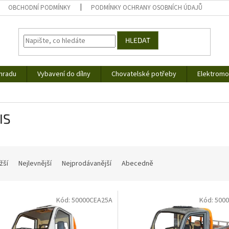
OBCHODNÍ PODMÍNKY
PODMÍNKY OCHRANY OSOBNÍCH ÚDAJŮ
HLEDAT
hradu
Vybavení do dílny
Chovatelské potřeby
Elektromob
IS
žší
Nejlevnější
Nejprodávanější
Abecedně
Kód:
50000CEA25A
Kód:
500