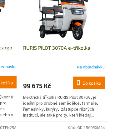
cargo
RURIS PILOT 3070A e-tříkolka
jednávku
Na objednávku
 košíku
Do košíku
99 675 Kč
výkonné
Elektrická tříkolka RURIS Pilot 3070A , je
 pro
ideální pro drobné zemědělce, farmáře,
 na
řemeslníky, kurýry, zástupce různých
 nebo v
institucí, ale také pro ty, kteří hledají...
00TEN25A
Kód:
GD-1500RXM24