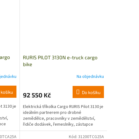
cargo
RURIS PILOT 3130N e-truck cargo
bike
jednávku
Na objednávku
 košíku
Do košíku
92 550 Kč
ot 3130 je
Elektrická tříkolka Cargo RURIS Pilot 3130 je
ideálním partnerem pro drobné
ství,
zemědělce, pracovníky v zemědělství,
upce
řidiče dodávek, řemeslníky, zástupce
různých institucí nebo...
00TCA25A
Kód:
31200TCG25A