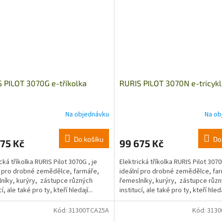
 PILOT 3070G e-tříkolka
RURIS PILOT 3070N e-tricykl
Na objednávku
Na ob
Do košíku
Do
75 Kč
99 675 Kč
cká tříkolka RURIS Pilot 3070G , je
Elektrická tříkolka RURIS Pilot 3070
í pro drobné zemědělce, farmáře,
ideální pro drobné zemědělce, fa
níky, kurýry, zástupce různých
řemeslníky, kurýry, zástupce růz
cí, ale také pro ty, kteří hledají...
institucí, ale také pro ty, kteří hledaj
Kód:
31300TCA25A
Kód:
313