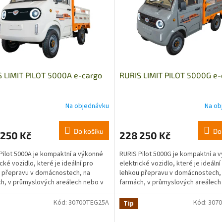
 LIMIT PILOT 5000A e-cargo
RURIS LIMIT PILOT 5000G e-
Na objednávku
Na ob
Do košíku
Do
 250 Kč
228 250 Kč
Pilot 5000A je kompaktní a výkonné
RURIS Pilot 5000G je kompaktní a 
cké vozidlo, které je ideální pro
elektrické vozidlo, které je ideální
 přepravu v domácnostech, na
lehkou přepravu v domácnostech,
h, v průmyslových areálech nebo v
farmách, v průmyslových areálech
 městských...
úzkých městských...
Kód:
30700TEG25A
Kód:
307
Tip