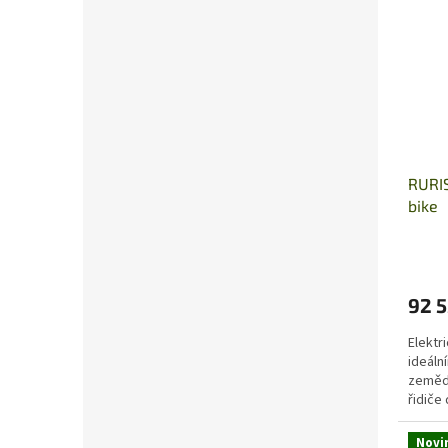
RURIS
bike
92 5
Elektr
ideáln
zemědě
řidiče
různých
Novi