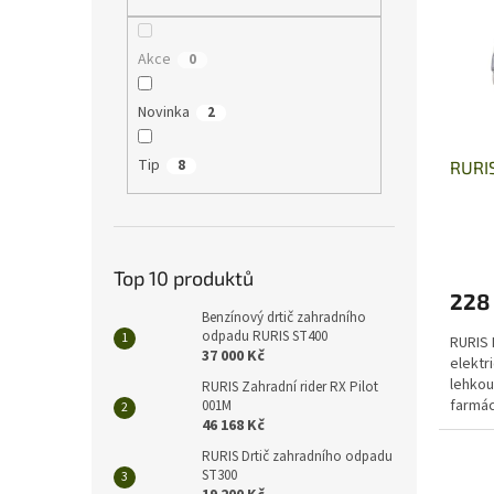
i
r
n
s
o
e
p
d
l
Akce
0
r
u
o
k
Novinka
2
d
t
u
ů
Tip
8
RURIS
k
t
ů
Top 10 produktů
228
Benzínový drtič zahradního
odpadu RURIS ST400
RURIS 
37 000 Kč
elektri
lehkou
RURIS Zahradní rider RX Pilot
farmác
001M
46 168 Kč
úzkých
RURIS Drtič zahradního odpadu
ST300