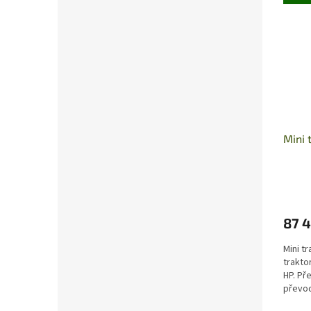
Mini
87 4
Mini t
trakto
HP. Př
převod
z něj dě