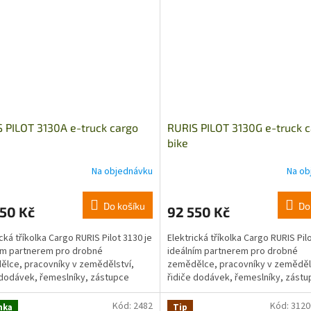
 PILOT 3130A e-truck cargo
RURIS PILOT 3130G e-truck 
bike
Na objednávku
Na ob
Do košíku
Do
50 Kč
92 550 Kč
ická tříkolka Cargo RURIS Pilot 3130 je
Elektrická tříkolka Cargo RURIS Pil
ím partnerem pro drobné
ideálním partnerem pro drobné
lce, pracovníky v zemědělství,
zemědělce, pracovníky v zeměděl
 dodávek, řemeslníky, zástupce
řidiče dodávek, řemeslníky, zást
 institucí nebo...
různých institucí nebo...
Kód:
2482
Kód:
312
nka
Tip