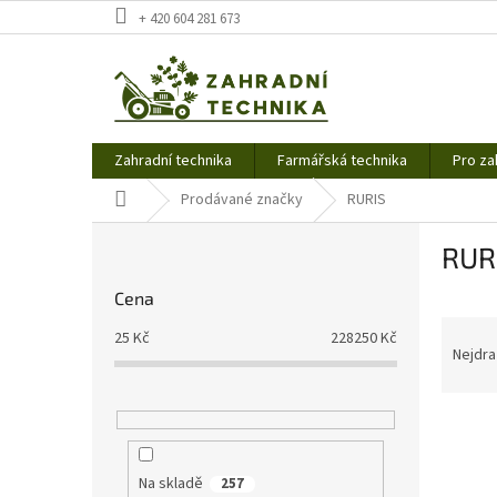
Přejít
+ 420 604 281 673
na
obsah
Zahradní technika
Farmářská technika
Pro za
Domů
Prodávané značky
RURIS
P
RUR
o
s
Cena
t
Ř
r
25
Kč
228250
Kč
a
a
Nejdra
z
n
e
n
V
n
í
ý
í
p
p
p
a
Na skladě
257