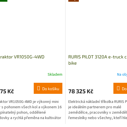
 traktor VR1050G-4WD
RURIS PILOT 3120A e-truck 
bike
Skladem
Na ob
Do košíku
Do
75 Kč
78 325 Kč
raktor VR1050G-4WD je výkonný mini
Elektrická nákladní tříkolka RURIS P
r s pohonem všech kol a výkonem 16
je ideálním partnerem pro malé
epínatelný pohon, oddělené
zemědělce, pracovníky v zeměděl
ovky a rychlá přeměna na kultivátor
řemeslníky nebo všechny, kteří hle
lají...
moderní užitkové...