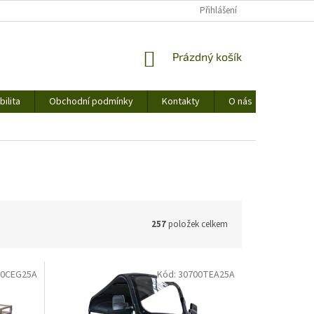
Přihlášení
NÁKUPNÍ
Prázdný košík
KOŠÍK
ilita
Obchodní podmínky
Kontakty
O nás
257
položek celkem
00CEG25A
Kód:
30700TEA25A