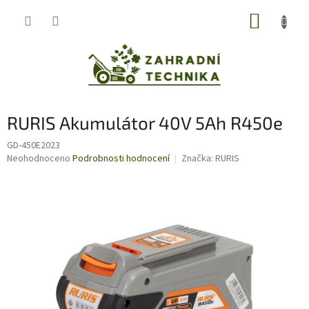
Přejít
NÁKUP
na
obsah
KOŠÍK
RURIS Akumulátor 40V 5Ah R450e
GD-450E2023
Průměrné
Neohodnoceno
Podrobnosti hodnocení
Značka:
RURIS
hodnocení
produktu
je
0,0
z
5
hvězdiček.