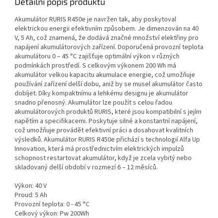
Detailní popis produktu
Akumulátor RURIS R450e je navržen tak, aby poskytoval
elektrickou energii efektivním způsobem. Je dimenzován na 40
V, 5 Ah, což znamená, že dodává značné množství elektřiny pro
napájení akumulátorových zařízení. Doporučená provozní teplota
akumulátoru 0 – 45 °C zajišťuje optimální výkon v různých
podmínkách prostředí. S celkovým výkonem 200 Wh má
akumulátor velkou kapacitu akumulace energie, což umožňuje
používání zařízení delší dobu, aniž by se musel akumulátor často
dobíjet. Díky kompaktnímu a lehkému designu je akumulátor
snadno přenosný. Akumulátor lze použít s celou řadou
akumulátorových produktů RURIS, které jsou kompatibilní s jejím
napětím a specifikacemi. Poskytuje silné a konstantní napájení,
což umožňuje provádět efektivní práci a dosahovat kvalitních
výsledků. Akumulátor RURIS R450e přichází s technologií Alfa Up
Innovation, která má prostřednictvím elektrických impulzů
schopnost restartovat akumulátor, když je zcela vybitý nebo
skladovaný delší období v rozmezí 6 – 12 měsíců.
Výkon: 40 V
Proud: 5 Ah
Provozní teplota: 0 - 45 °C
Celkový výkon: Pw 200Wh