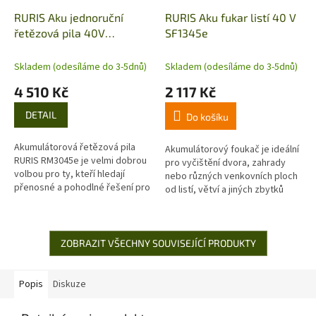
RURIS Aku jednoruční
RURIS Aku fukar listí 40 V
řetězová pila 40V
SF1345e
RM3045e
Skladem (odesíláme do 3-5dnů)
Skladem (odesíláme do 3-5dnů)
4 510 Kč
2 117 Kč
DETAIL
Do košíku
Akumulátorová řetězová pila
Akumulátorový foukač je ideální
RURIS RM3045e je velmi dobrou
pro vyčištění dvora, zahrady
volbou pro ty, kteří hledají
nebo různých venkovních ploch
přenosné a pohodlné řešení pro
od listí, větví a jiných zbytků
řezání dřeva nebo jiných
rostlin.
podobných materiálů. Díky
tomuto...
ZOBRAZIT VŠECHNY SOUVISEJÍCÍ PRODUKTY
Popis
Diskuze