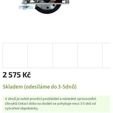
2 575 Kč
Měrná
Skladem (odesíláme do 3-5dnů)
cena:
U zboží je nutné provést poskládání a následné zprovoznění.
Obvyklá čekací doba na dodání se pohybuje mezi 3-5 dnů od
vytvoření objednávky.