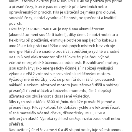
Akumulátorová okružní pila RURIS RMX3140 se používá pro přímé
a přesné řezy, které jsou nezbytné při stavebních nebo
opravárenských pracích. Pila je užitečná zejména pro dlouhé,
souvislé řezy, nabízí vysokou účinnost, bezpečnost a kvalitní
povrch.
Okružní pila RURIS RMX3140 je napájena akumulátorem
(akumulátor není součástí balení), díky čemuž nabízí mobilitu a
flexibilitu při používání, eliminuje potřebu napájecího kabelu a
umožňuje tak práci na těžko dostupných místech bez zdroje
energie. Nářadí se snadno používá, spuštění je rychlé a snadné.
Bezuhlíkový elektromotor přináší okružní pile řadu výhod,
včetně energetické účinnosti a odolnosti. Bezuhlíkové motory
jsou uznávány jako energeticky účinnější, nabízejí vynikající
výkon a delší životnost ve srovnání s kartáčovými motory.
Vyžadují méně údržby, což se promítá do nižších provozních
nákladů. Bezkomutátorové motory jsou zároveň tišší a nabízejí
přesnější řízení otáček a točivého momentu, čímž zlepšují
uživatelskou zkušenost a dosažené výsledky.
Díky rychlosti otáček 6800 ot./min. dokáže provádět jemné a
přesné řezy. Pilový kotouč tak dokáže rychle a efektivně řezat
různé materiály včetně dřeva, dřevotřísky, MDF, OSB a
některých plastů. Vysoká rychlost snižuje riziko zaseknutí nebo
přehřátí.
Nastavitelný úhel řezu mezi 0 a 45 stupni poskytuje všestrannost