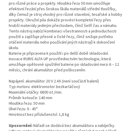
pro různé práce a projekty. Hloubka řezu 50 mm umožňuje
efektivní řezání přes širokou škálu materiálů střední tloušťky,
díky čemuž je stroj vhodný pro různé stavební, tesařské a hobby
projekty. Okružní pila dokáže provést kompletní řezy přes
hrubší materiály jediným přechodem, čímž šetří čas a námahu.
Tento nástroj nabízí kombinaci všestrannosti a jednoduchosti
použití a zajišťuje přesné a čisté řezy, čímž snižuje potřebu
otáčení materiálu nebo používání jiných nástrojů k dokončení
úkolu.
Baterie je připravena k použití i po delší době skladování.
Inovace RURIS ALFA UP prostřednictvím technologie, která
umožňuje opětovné spuštění baterie po skladování mezi 6 – 12
měsíci, chrání akumulátor před poškozením.
Napájení: akumulátor 20 V 2 Ah (není součástí balení)
Typ motoru: elektromotor bezkartáčový
Maximální otáčky: 6800 ot./min.
Průměr kotouče: 140 mm
Hloubka řezu: 50 mm
Úhel řezu: 0 - 45°
Hmotnost bez příslušenství: 1,8 kg
Upozornění:
Nářadí se dodává bez akumulátoru a nabíječky.