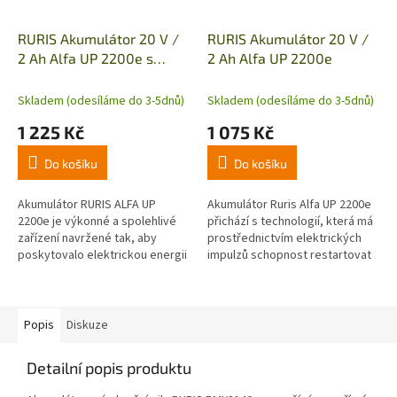
RURIS Akumulátor 20 V /
RURIS Akumulátor 20 V /
2 Ah Alfa UP 2200e s
2 Ah Alfa UP 2200e
nabíječkou 24e
Skladem (odesíláme do 3-5dnů)
Skladem (odesíláme do 3-5dnů)
1 225 Kč
1 075 Kč
Do košíku
Do košíku
Akumulátor RURIS ALFA UP
Akumulátor Ruris Alfa UP 2200e
2200e je výkonné a spolehlivé
přichází s technologií, která má
zařízení navržené tak, aby
prostřednictvím elektrických
poskytovalo elektrickou energii
impulzů schopnost restartovat
efektivním způsobem.
akumulátor, když je vybitý nebo
Doporučená provozní teplota
skladovaný na delší...
baterie je...
Popis
Diskuze
Detailní popis produktu