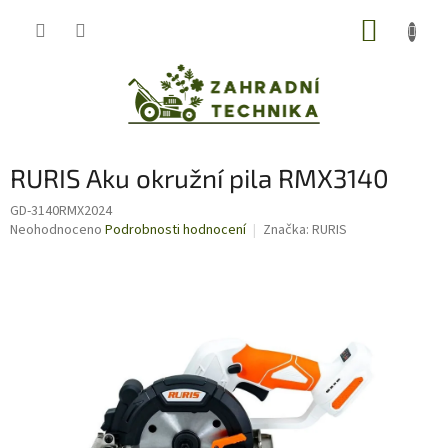
Přejít
NÁKUP
na
obsah
KOŠÍK
RURIS Aku okružní pila RMX3140
GD-3140RMX2024
Průměrné
Neohodnoceno
Podrobnosti hodnocení
Značka:
RURIS
hodnocení
produktu
je
0,0
z
5
hvězdiček.