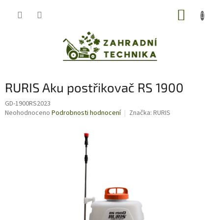
Přejít
NÁKUP
na
obsah
KOŠÍK
RURIS Aku postřikovač RS 1900
GD-1900RS2023
Průměrné
Neohodnoceno
Podrobnosti hodnocení
Značka:
RURIS
hodnocení
produktu
je
0,0
z
5
hvězdiček.