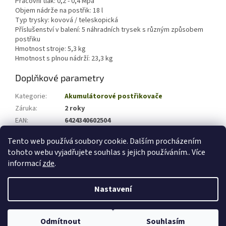
Pracovní tlak: 0,2 - 0,4 Mpa
Objem nádrže na postřik: 18 l
Typ trysky: kovová / teleskopická
Příslušenství v balení: 5 náhradních trysek s různým způsobem
postřiku
Hmotnost stroje: 5,3 kg
Hmotnost s plnou nádrží: 23,3 kg
Doplňkové parametry
Kategorie
:
Akumulátorové postřikovače
Záruka
:
2 roky
EAN
:
6424340602504
Hmotnost (kg)
:
6
Tento web používá soubory cookie. Dalším procházením
tohoto webu vyjadřujete souhlas s jejich používáním.. Více
Z
informací
zde
.
á
Vytvořil Shoptet
p
Nastavení
a
t
Copyright 2026
zahradni-technika-shop.cz
. Všechna práva
í
Odmítnout
Souhlasím
vyhrazena.