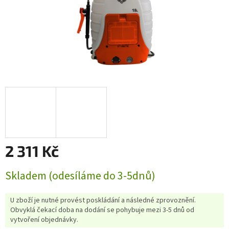
2 311 Kč
Měrná
Skladem (odesíláme do 3-5dnů)
cena:
U zboží je nutné provést poskládání a následné zprovoznění.
Obvyklá čekací doba na dodání se pohybuje mezi 3-5 dnů od
vytvoření objednávky.