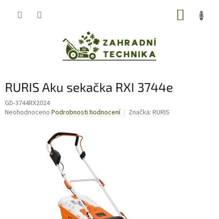
Přejít
NÁKUP
na
obsah
KOŠÍK
RURIS Aku sekačka RXI 3744e
GD-3744RX2024
Průměrné
Neohodnoceno
Podrobnosti hodnocení
Značka:
RURIS
hodnocení
produktu
je
0,0
z
5
hvězdiček.