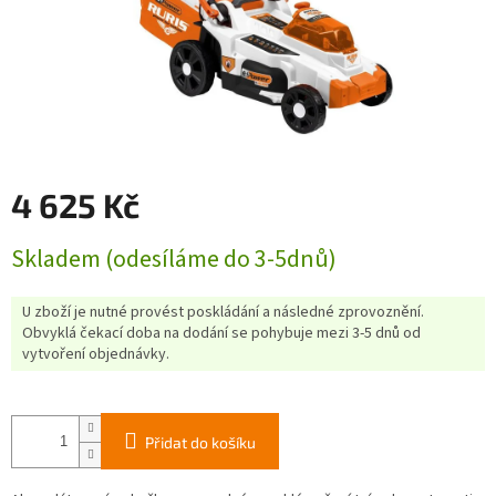
4 625 Kč
Měrná
Skladem (odesíláme do 3-5dnů)
cena:
U zboží je nutné provést poskládání a následné zprovoznění.
Obvyklá čekací doba na dodání se pohybuje mezi 3-5 dnů od
vytvoření objednávky.
Přidat do košíku