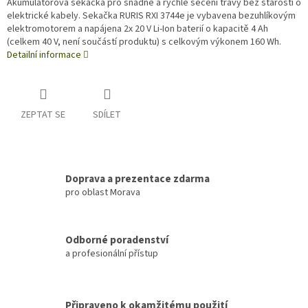
Akumulátorová sekačka pro snadné a rychlé sečení trávy bez starosti o
elektrické kabely. Sekačka RURIS RXI 3744e je vybavena bezuhlíkovým
elektromotorem a napájena 2x 20 V Li-Ion baterií o kapacitě 4 Ah
(celkem 40 V, není součástí produktu) s celkovým výkonem 160 Wh.
Detailní informace
ZEPTAT SE
SDÍLET
Doprava a prezentace zdarma
pro oblast Morava
Odborné poradenství
a profesionální přístup
Připraveno k okamžitému použití