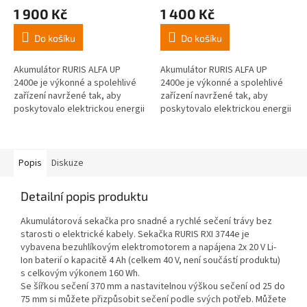
1 900 Kč
1 400 Kč
Do košíku
Do košíku
Akumulátor RURIS ALFA UP
Akumulátor RURIS ALFA UP
2400e je výkonné a spolehlivé
2400e je výkonné a spolehlivé
zařízení navržené tak, aby
zařízení navržené tak, aby
poskytovalo elektrickou energii
poskytovalo elektrickou energii
efektivním způsobem. Je
efektivním způsobem. Je
dimenzován na 20 V, 4 Ah, což
dimenzován na 20 V, 4 Ah, což
znamená,...
znamená,...
Popis
Diskuze
Detailní popis produktu
Akumulátorová sekačka pro snadné a rychlé sečení trávy bez
starosti o elektrické kabely. Sekačka RURIS RXI 3744e je
vybavena bezuhlíkovým elektromotorem a napájena 2x 20 V Li-
Ion baterií o kapacitě 4 Ah (celkem 40 V, není součástí produktu)
s celkovým výkonem 160 Wh.
Se šířkou sečení 370 mm a nastavitelnou výškou sečení od 25 do
75 mm si můžete přizpůsobit sečení podle svých potřeb. Můžete