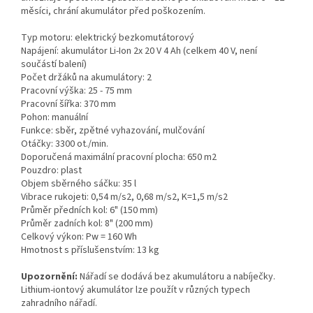
měsíci, chrání akumulátor před poškozením.
Typ motoru: elektrický bezkomutátorový
Napájení: akumulátor Li-Ion 2x 20 V 4 Ah (celkem 40 V, není
součástí balení)
Počet držáků na akumulátory: 2
Pracovní výška: 25 - 75 mm
Pracovní šířka: 370 mm
Pohon: manuální
Funkce: sběr, zpětné vyhazování, mulčování
Otáčky: 3300 ot./min.
Doporučená maximální pracovní plocha: 650 m2
Pouzdro: plast
Objem sběrného sáčku: 35 l
Vibrace rukojeti: 0,54 m/s2, 0,68 m/s2, K=1,5 m/s2
Průměr předních kol: 6" (150 mm)
Průměr zadních kol: 8" (200 mm)
Celkový výkon: Pw = 160 Wh
Hmotnost s příslušenstvím: 13 kg
Upozornění:
Nářadí se dodává bez akumulátoru a nabíječky.
Lithium-iontový akumulátor lze použít v různých typech
zahradního nářadí.