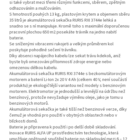
si také vybrat mezi třemi různými funkcemi, sběrem, zpětným
odhazováním a mulčováním.
S hmotností pouhých 13 kg, plastovým krytem a objemem sběru
35 litrů je akumulátorová sekačka RURIS RXI 3744e lehká a
snadno se s ní manipuluje. Kromě toho s maximální doporučenou
pracovní plochou 650 m2 posekáte trávník na jedno nabití
baterie.
Se sníženými vibracemi rukojeti a velkým průměrem kol
poskytuje pohodlné sečení trávníku.
Díky absenci napájecího kabelu lze sekat trávu kdekoli, aniž
byste byli omezováni přítomností zdroje energie nebo
omezenou délkou kabelu.
Akumulátorová sekačka RURIS RXI 3744e s bezkomutátorovým
motorem a baterií Li-Ion 2x 20 V 4 Ah (celkem 40 V, není součástí
produktu) je ekologičtější variantou než modely s benzinovým
motorem. Elektromotor je jednodušší a levnější na údržbu než
benzínový, protože nevyžaduje výměnu oleje, jako je tomu u
benzinových motorů.
Akumulátorová sekačka je také tišší než benzinové verze, díky
čemuž je vhodná pro použití v obytných oblastech nebo v
blízkosti domů.
Baterie je připravena k použití i po delší době skladování.
Inovace RURIS ALFA UP prostřednictvím technologie, která
umožňuje opětovné spuštění baterie po skladování mezi 6 – 12