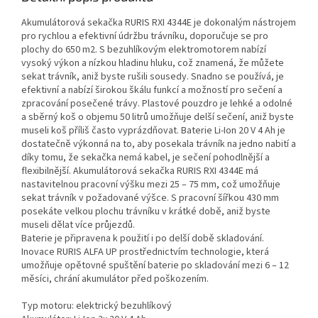
Akumulátorová sekačka RURIS RXI 4344E je dokonalým nástrojem
pro rychlou a efektivní údržbu trávníku, doporučuje se pro
plochy do 650 m2. S bezuhlíkovým elektromotorem nabízí
vysoký výkon a nízkou hladinu hluku, což znamená, že můžete
sekat trávník, aniž byste rušili sousedy. Snadno se používá, je
efektivní a nabízí širokou škálu funkcí a možností pro sečení a
zpracování posečené trávy. Plastové pouzdro je lehké a odolné
a sběrný koš o objemu 50 litrů umožňuje delší sečení, aniž byste
museli koš příliš často vyprázdňovat. Baterie Li-Ion 20 V 4 Ah je
dostatečně výkonná na to, aby posekala trávník na jedno nabití a
díky tomu, že sekačka nemá kabel, je sečení pohodlnější a
flexibilnější. Akumulátorová sekačka RURIS RXI 4344E má
nastavitelnou pracovní výšku mezi 25 – 75 mm, což umožňuje
sekat trávník v požadované výšce. S pracovní šířkou 430 mm
posekáte velkou plochu trávníku v krátké době, aniž byste
museli dělat více průjezdů.
Baterie je připravena k použití i po delší době skladování.
Inovace RURIS ALFA UP prostřednictvím technologie, která
umožňuje opětovné spuštění baterie po skladování mezi 6 – 12
měsíci, chrání akumulátor před poškozením.
Typ motoru: elektrický bezuhlíkový