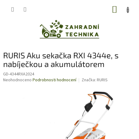
Přejít
NÁKUP
na
obsah
KOŠÍK
RURIS Aku sekačka RXI 4344e, s
nabíječkou a akumulátorem
GD-4344RXA2024
Průměrné
Neohodnoceno
Podrobnosti hodnocení
Značka:
RURIS
hodnocení
produktu
je
0,0
z
5
hvězdiček.