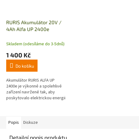
RURIS Akumulátor 20V /
4Ah Alfa UP 2400e
Skladem (odesíláme do 3-5dnů)
1 400 Kč
Do košíku
Akumulátor RURIS ALFA UP
2400e je výkonné a spolehlivé
zařízení navržené tak, aby
poskytovalo elektrickou energii
efektivním způsobem. Je
dimenzován na 20 V, 4 Ah, což
znamená,...
Popis
Diskuze
Detailní popis produktu