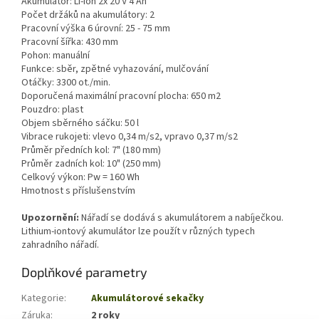
Akumulátor: Li-Ion 2x 20 V 4 Ah
Počet držáků na akumulátory: 2
Pracovní výška 6 úrovní: 25 - 75 mm
Pracovní šířka: 430 mm
Pohon: manuální
Funkce: sběr, zpětné vyhazování, mulčování
Otáčky: 3300 ot./min.
Doporučená maximální pracovní plocha: 650 m2
Pouzdro: plast
Objem sběrného sáčku: 50 l
Vibrace rukojeti: vlevo 0,34 m/s2, vpravo 0,37 m/s2
Průměr předních kol: 7" (180 mm)
Průměr zadních kol: 10" (250 mm)
Celkový výkon: Pw = 160 Wh
Hmotnost s příslušenstvím
Upozornění:
Nářadí se dodává s akumulátorem a nabíječkou.
Lithium-iontový akumulátor lze použít v různých typech
zahradního nářadí.
Doplňkové parametry
Kategorie
:
Akumulátorové sekačky
Záruka
:
2 roky