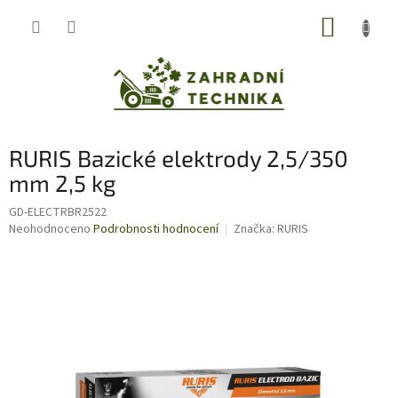
Přejít
NÁKUP
na
obsah
KOŠÍK
RURIS Bazické elektrody 2,5/350
mm 2,5 kg
GD-ELECTRBR2522
Průměrné
Neohodnoceno
Podrobnosti hodnocení
Značka:
RURIS
hodnocení
produktu
je
0,0
z
5
hvězdiček.