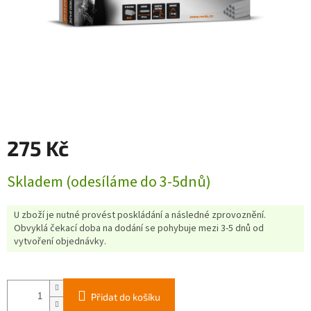
275 Kč
Měrná
Skladem (odesíláme do 3-5dnů)
cena:
U zboží je nutné provést poskládání a následné zprovoznění.
Obvyklá čekací doba na dodání se pohybuje mezi 3-5 dnů od
vytvoření objednávky.
Přidat do košíku