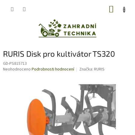
Přejít
NÁKUP
na
obsah
KOŠÍK
RURIS Disk pro kultivátor TS320
GD-PS815713
Průměrné
Neohodnoceno
Podrobnosti hodnocení
Značka:
RURIS
hodnocení
produktu
je
0,0
z
5
hvězdiček.