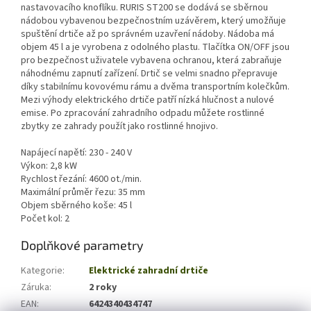
nastavovacího knoflíku. RURIS ST200 se dodává se sběrnou
nádobou vybavenou bezpečnostním uzávěrem, který umožňuje
spuštění drtiče až po správném uzavření nádoby. Nádoba má
objem 45 l a je vyrobena z odolného plastu. Tlačítka ON/OFF jsou
pro bezpečnost uživatele vybavena ochranou, která zabraňuje
náhodnému zapnutí zařízení. Drtič se velmi snadno přepravuje
díky stabilnímu kovovému rámu a dvěma transportním kolečkům.
Mezi výhody elektrického drtiče patří nízká hlučnost a nulové
emise. Po zpracování zahradního odpadu můžete rostlinné
zbytky ze zahrady použít jako rostlinné hnojivo.
Napájecí napětí: 230 - 240 V
Výkon: 2,8 kW
Rychlost řezání: 4600 ot./min.
Maximální průměr řezu: 35 mm
Objem sběrného koše: 45 l
Počet kol: 2
Doplňkové parametry
Kategorie
:
Elektrické zahradní drtiče
Záruka
:
2 roky
EAN
:
6424340434747