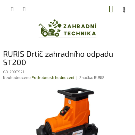
Přejít
NÁKUP
na
obsah
KOŠÍK
RURIS Drtič zahradního odpadu
ST200
GD-200TS21
Průměrné
Neohodnoceno
Podrobnosti hodnocení
Značka:
RURIS
hodnocení
produktu
je
0,0
z
5
hvězdiček.