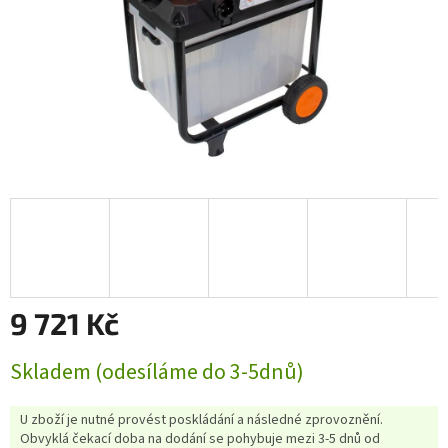
9 721 Kč
Měrná
Skladem (odesíláme do 3-5dnů)
cena:
U zboží je nutné provést poskládání a následné zprovoznění.
Obvyklá čekací doba na dodání se pohybuje mezi 3-5 dnů od