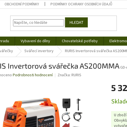
OBCHODNÍ PODMÍNKY
PODMÍNKY OCHRANY OSOBNÍCH ÚDAJŮ
HLEDAT
hradu
Vybavení do dílny
Chovatelské potřeby
Elektromob
vářečky
Svářecí invertory
RURIS Invertorová svářečka AS200
IS Invertorová svářečka AS200MMA
GD-
né
noceno
Podrobnosti hodnocení
Značka:
RURIS
ní
5 32
u
Měrná
Sklad
cena:
ek.
U zboží
Obvyklá
vytvoře