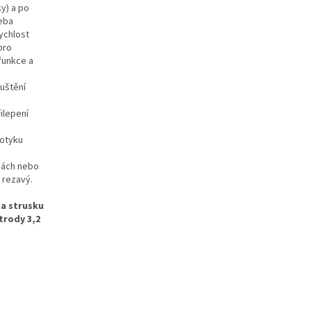
y) a po
řeba
rychlost
pro
 funkce a
puštění
ilepení
dotyku
nách nebo
 rezavý.
na strusku
trody 3,2