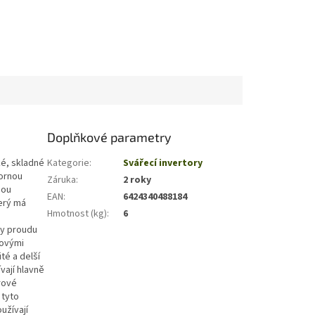
Doplňkové parametry
ké, skladné
Kategorie
:
Svářecí invertory
bornou
Záruka
:
2 roky
nou
EAN
:
6424340488184
erý má
Hmotnost (kg)
:
6
ty proudu
lovými
té a delší
vají hlavně
rové
 tyto
užívají