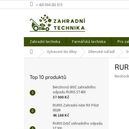
Přejít
+ 420 604 281 673
na
obsah
Zahradní technika
Farmářská technika
Pro za
Domů
Vybavení do dílny
Dílenské nářadí
S
P
RUR
o
s
Průměr
Neohod
Top 10 produktů
t
hodnoce
r
produkt
Benzínový drtič zahradního
a
odpadu RURIS ST400
je
37 000 Kč
0,0
n
z
n
RURIS Zahradní rider RX Pilot
5
001M
í
hvězdič
46 168 Kč
p
a
RURIS Drtič zahradního odpadu
ST300