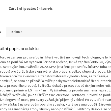
Záruční i pozáruční servis
s
Diskuze
ailní popis produktu
torové zařízení pro svařování, které využívá nejnovější technologie, je leh
adno se používá. Má vysokou účinnost a výkon, lehké zapálení oblouku, vý
bu svarových hut. Svářečka AS200MMA je určena pro svařování MMA (obale
trodou) pro údržbářské a opravárenské práce, s velkou stupnicí proudu, kt
ti konvenčnímu svařování s transformátorem výhodu v tom, že zařízení je
nomické, snadno se přenáší a může poskytovat elektronické řízení intenzi
enzita pracovního proudu). Svářečka dokáže pracovat s bázickými nebo ruti
trodami o průměru 2,5 mm - 4 mm. Vyšší intenzita proudu znamená nepřetrži
vání při svařování, jakož i širší rozsah elektrod. Elektrody Rutilové se použí
nízkolegované oceli, pro svary vyžadující příjemný vzhled. Po vytvoření sva
enky zůstává na svarovém povrchu struska, která se sama oddělí. Zároveň
trody nezanechávají stopy strusky nebo postříkání. Elektrody Bázické se po