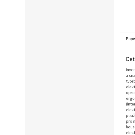
Popi
Det
Inver
a sn
tvor
elek
opro
ergo
(int
elek
použí
pro 
hous
elek