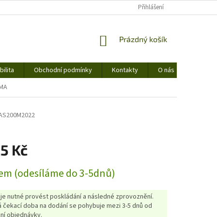
Přihlášení
NÁKUPNÍ
Prázdný košík
KOŠÍK
ilita
Obchodní podmínky
Kontakty
O nás
MMA
AS200M2022
5 Kč
em (odesíláme do 3-5dnů)
 je nutné provést poskládání a následné zprovoznění.
 čekací doba na dodání se pohybuje mezi 3-5 dnů od
ní objednávky.