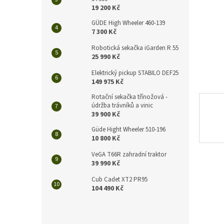
n
19 200 Kč
e
l
GÜDE High Wheeler 460-139
7 300 Kč
Robotická sekačka iGarden R 55
25 990 Kč
Elektrický pickup STABILO DEF25
149 975 Kč
Rotační sekačka třínožová -
údržba trávníků a vinic
39 900 Kč
Güde Hight Wheeler 510-196
10 800 Kč
VeGA T66R zahradní traktor
39 990 Kč
Cub Cadet XT2 PR95
104 490 Kč