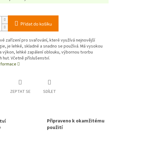
Přidat do košíku
vé zařízení pro svařování, které využívá nejnovější
ie, je lehké, skladné a snadno se používá. Má vysokou
a výkon, lehké zapálení oblouku, výbornou tvorbu
 hut. Včetně příslušenství.
informace
ZEPTAT SE
SDÍLET
Připraveno k okamžitému
tví
použití
p