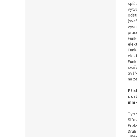
spíš
vytv
odstr
(svař
vysok
prac
Funkc
elek
Funkc
elekt
Funk
svař
Svář
na z
Přís
s dr
mm -
Typ 
Síťov
Frek
Druh