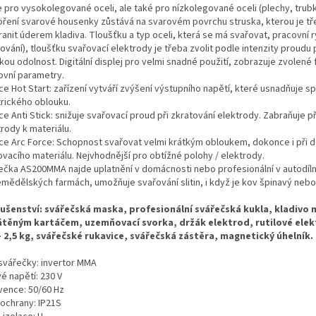
e pro vysokolegované oceli, ale také pro nízkolegované oceli (plechy, trubk
oření svarové housenky zůstává na svarovém povrchu struska, kterou je t
anit úderem kladiva. Tloušťku a typ oceli, která se má svařovat, pracovní 
ování), tloušťku svařovací elektrody je třeba zvolit podle intenzity proudu 
ou odolnost. Digitální displej pro velmi snadné použití, zobrazuje zvolené
ovní parametry.
e Hot Start: zařízení vytváří zvýšení výstupního napětí, které usnadňuje s
trického oblouku.
e Anti Stick: snižuje svařovací proud při zkratování elektrody. Zabraňuje př
rody k materiálu.
ce Arc Force: Schopnost svařovat velmi krátkým obloukem, dokonce i při 
ovacího materiálu. Nejvhodnější pro obtížné polohy / elektrody.
ečka AS200MMA najde uplatnění v domácnosti nebo profesionální v autodíl
emědělských farmách, umožňuje svařování slitin, i když je kov špinavý nebo
lušenství: svářečská maska, profesionální svářečská kukla, kladivo 
átěným kartáčem, uzemňovací svorka, držák elektrod, rutilové elek
 2,5 kg, svářečské rukavice, svářečská zástěra, magnetický úhelník.
svářečky: invertor MMA
é napětí: 230 V
vence: 50/60 Hz
 ochrany: IP21S