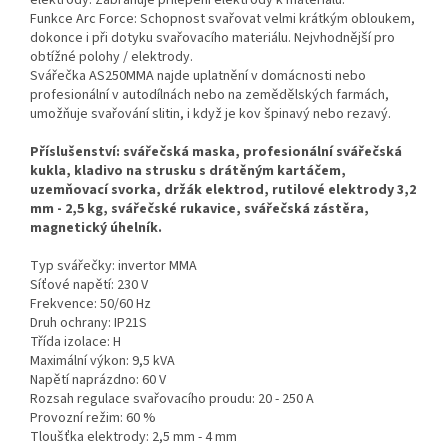
Funkce Arc Force: Schopnost svařovat velmi krátkým obloukem,
dokonce i při dotyku svařovacího materiálu. Nejvhodnější pro
obtížné polohy / elektrody.
Svářečka AS250MMA najde uplatnění v domácnosti nebo
profesionální v autodílnách nebo na zemědělských farmách,
umožňuje svařování slitin, i když je kov špinavý nebo rezavý.
Příslušenství: svářečská maska, profesionální svářečská
kukla, kladivo na strusku s drátěným kartáčem,
uzemňovací svorka, držák elektrod, rutilové elektrody 3,2
mm - 2,5 kg, svářečské rukavice, svářečská zástěra,
magnetický úhelník.
Typ svářečky: invertor MMA
Síťové napětí: 230 V
Frekvence: 50/60 Hz
Druh ochrany: IP21S
Třída izolace: H
Maximální výkon: 9,5 kVA
Napětí naprázdno: 60 V
Rozsah regulace svařovacího proudu: 20 - 250 A
Provozní režim: 60 %
Tloušťka elektrody: 2,5 mm - 4 mm