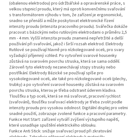
(obalenou elektrodou) pro údržbářské a opravárenské práce, s
velkou stupnicí proudu, který má oproti konvenčnímu svařování
s transformátorem výhodu v tom, že zařízení je ergonomické,
snadno se přenáší a může poskytovat elektronické řízení
intenzity proudu (intenzita pracovního proudu). Svářečka dokáže
pracovat s bázickými nebo rutilovými elektrodami o průměru 2,5
mm - 4 mm. Vyšší intenzita proudu znamená nepřetržité a delší
používání při svařování, jakož i širší rozsah elektrod. Elektrody
Rutilové se používají hlavně pro nízkolegované oceli, pro svary
vyžadující příjemný vzhled. Po vytvoření svarové housenky
zůstává na svarovém povrchu struska, která se sama oddělí.
Zároveň tyto elektrody nezanechávají stopy strusky nebo
postříkání. Elektrody Bázické se používají spíše pro
vysokolegované oceli, ale také pro nízkolegované oceli (plechy,
trubky) a po vytvoření svarové housenky zůstává na svarovém
povrchu struska, kterou je třeba odstranit úderem kladiva.
Tloušťku a typ oceli, která se má svařovat, pracovní rychlost
(svařování), tloušťku svařovací elektrody je třeba zvolit podle
intenzity proudu pro vysokou odolnost. Digitální displej pro velmi
snadné použití, zobrazuje zvolené funkce a pracovní parametry.
Funkce Hot Start: zařízení vytváří zvýšení výstupního napětí,
které usnadňuje spuštění elektrického oblouku.
Funkce Anti Stick: snižuje svařovací proud při zkratování
elektrody. Zabraňuje přilepení elektrody k materiálu.