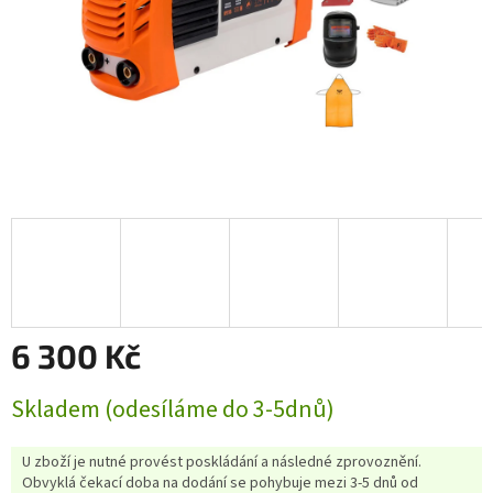
6 300 Kč
Měrná
Skladem (odesíláme do 3-5dnů)
cena:
U zboží je nutné provést poskládání a následné zprovoznění.
Obvyklá čekací doba na dodání se pohybuje mezi 3-5 dnů od