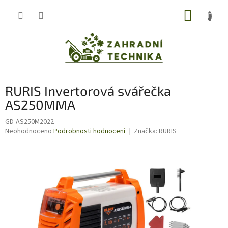
Přejít
NÁKUP
na
obsah
KOŠÍK
RURIS Invertorová svářečka
AS250MMA
GD-AS250M2022
Průměrné
Neohodnoceno
Podrobnosti hodnocení
Značka:
RURIS
hodnocení
produktu
je
0,0
z
5
hvězdiček.