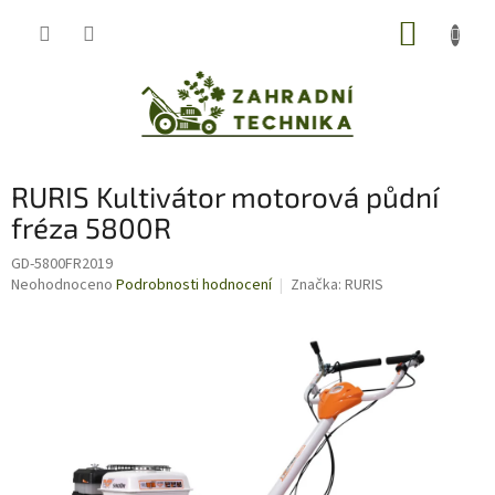
Přejít
NÁKUP
na
obsah
KOŠÍK
RURIS Kultivátor motorová půdní
fréza 5800R
GD-5800FR2019
Průměrné
Neohodnoceno
Podrobnosti hodnocení
Značka:
RURIS
hodnocení
produktu
je
0,0
z
5
hvězdiček.