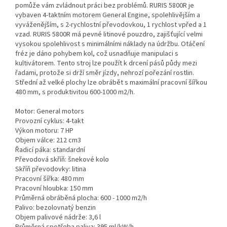
pomůže vám zvládnout práci bez problémů. RURIS 5800R je
vybaven 4-taktním motorem General Engine, spolehlivějším a
vyváženějším, s 2-rychlostní převodovkou, 1 rychlost vpřed a 1
vzad. RURIS 5800R má pevné litinové pouzdro, zajišťující velmi
vysokou spolehlivost s minimálními náklady na údržbu. Otáčení
fréz je dáno pohybem kol, což usnadňuje manipulaci s
kultivátorem. Tento stroj lze použít k drcení pásů půdy mezi
řadami, protože si drží směr jízdy, nehrozí pořezání rostlin.
Střední až velké plochy lze obrábět s maximální pracovní šířkou
480 mm, s produktivitou 600-1000 m2/h.
Motor: General motors
Provozní cyklus: 4-takt
Výkon motoru: 7 HP
Objem válce: 212 cm3
Řadicí páka: standardní
Převodová skříň: šnekové kolo
Skříň převodovky: litina
Pracovní šířka: 480 mm
Pracovní hloubka: 150 mm
Průměrná obráběná plocha: 600 - 1000 m2/h
Palivo: bezolovnatý benzin
Objem palivové nádrže: 3,6 l
Průměrná spotřeba paliva: 395 ml/kW/h