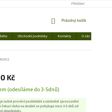
Přihlášení
NÁKUPNÍ
Prázdný košík
KOŠÍK
ilita
Obchodní podmínky
Kontakty
O nás
RM2022
00 Kč
em (odesíláme do 3-5dnů)
 je nutné provést poskládání a následné zprovoznění.
 čekací doba na dodání se pohybuje mezi 3-5 dnů od
ní objednávky.