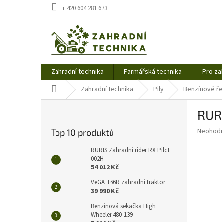
Přejít
+ 420 604 281 673
na
obsah
Zahradní technika
Farmářská technika
Pro za
Domů
Zahradní technika
Pily
Benzínové ře
P
RUR
o
s
Průměr
Neohod
Top 10 produktů
t
hodnoce
r
produkt
RURIS Zahradní rider RX Pilot
a
002H
je
54 012 Kč
0,0
n
z
n
VeGA T66R zahradní traktor
5
í
39 990 Kč
hvězdič
p
Benzínová sekačka High
a
Wheeler 480-139