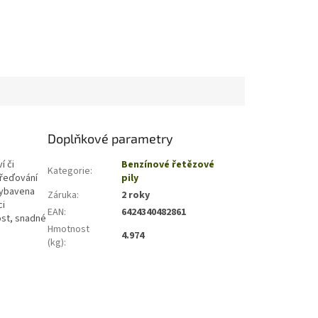
Doplňkové parametry
í či
Benzínové řetězové
Kategorie
:
eřeďování
pily
 vybavena
Záruka
:
2 roky
ci
EAN
:
6424340482861
ost, snadné
Hmotnost
4.974
(kg)
: