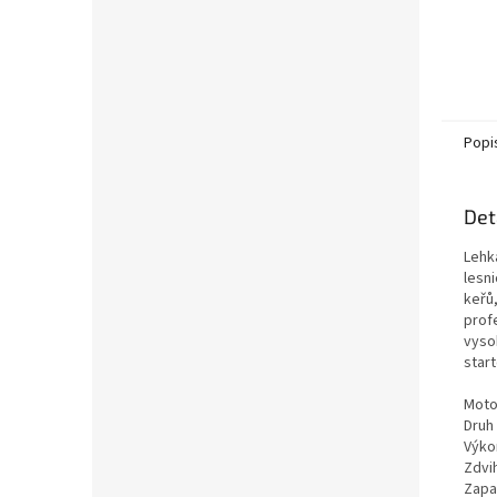
Popi
Det
Lehká
lesni
keřů,
profe
vyso
start
Moto
Druh
Výko
Zdvi
Zapal