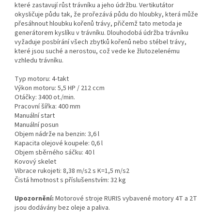
které zastavují růst trávníku a jeho údržbu. Vertikutátor
okysličuje půdu tak, že prořezává půdu do hloubky, která může
přesáhnout hloubku kořenů trávy, přičemž tato metoda je
generátorem kyslíku v trávníku. Dlouhodobá údržba trávníku
vyžaduje posbírání všech zbytků kořenů nebo stébel trávy,
které jsou suché a nerostou, což vede ke žlutozelenému
vzhledu trávníku.
Typ motoru: 4-takt
Výkon motoru: 5,5 HP / 212 ccm
Otáčky: 3400 ot./min.
Pracovní šířka: 400 mm
Manuální start
Manuální posun
Objem nádrže na benzin: 3,6 l
Kapacita olejové koupele: 0,6 l
Objem sběrného sáčku: 40 l
Kovový skelet
Vibrace rukojeti: 8,38 m/s2 s K=1,5 m/s2
Čistá hmotnost s příslušenstvím: 32 kg
Upozornění:
Motorové stroje RURIS vybavené motory 4T a 2T
jsou dodávány bez oleje a paliva.