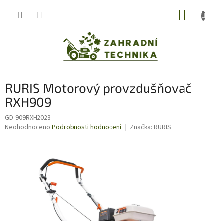
Přejít
NÁKUP
na
obsah
KOŠÍK
RURIS Motorový provzdušňovač
RXH909
GD-909RXH2023
Průměrné
Neohodnoceno
Podrobnosti hodnocení
Značka:
RURIS
hodnocení
produktu
je
0,0
z
5
hvězdiček.