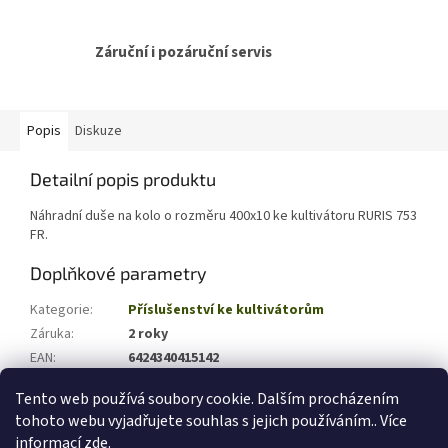
Záruční i pozáruční servis
Popis
Diskuze
Detailní popis produktu
Náhradní duše na kolo o rozměru 400x10 ke kultivátoru RURIS 753
FR.
Doplňkové parametry
Kategorie
:
Příslušenství ke kultivátorům
Záruka
:
2 roky
EAN
:
6424340415142
Hmotnost (kg)
:
0.7
Tento web používá soubory cookie. Dalším procházením
tohoto webu vyjadřujete souhlas s jejich používáním.. Více
Z
informací
zde
.