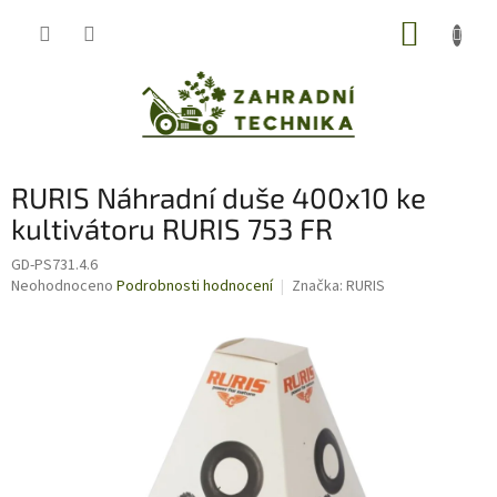
Přejít
NÁKUP
na
obsah
KOŠÍK
RURIS Náhradní duše 400x10 ke
kultivátoru RURIS 753 FR
GD-PS731.4.6
Průměrné
Neohodnoceno
Podrobnosti hodnocení
Značka:
RURIS
hodnocení
produktu
je
0,0
z
5
hvězdiček.