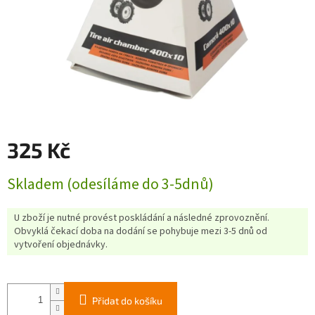
325 Kč
Měrná
Skladem (odesíláme do 3-5dnů)
cena:
U zboží je nutné provést poskládání a následné zprovoznění.
Obvyklá čekací doba na dodání se pohybuje mezi 3-5 dnů od
vytvoření objednávky.
Přidat do košíku