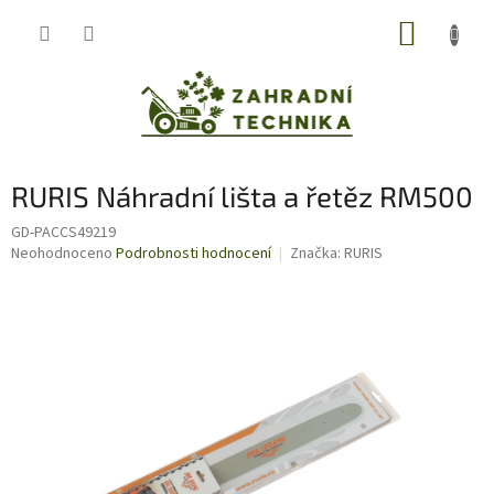
Přejít
NÁKUP
na
obsah
KOŠÍK
RURIS Náhradní lišta a řetěz RM500
GD-PACCS49219
Průměrné
Neohodnoceno
Podrobnosti hodnocení
Značka:
RURIS
hodnocení
produktu
je
0,0
z
5
hvězdiček.