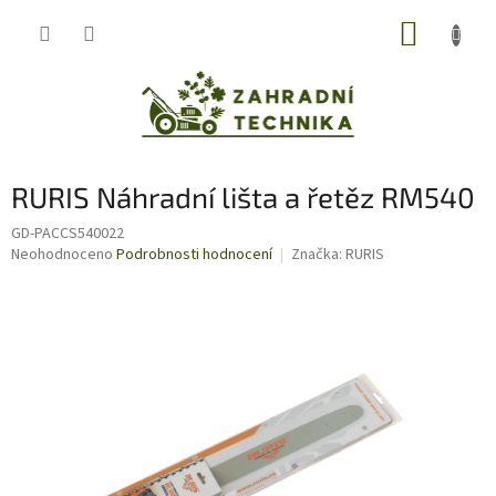
Přejít
NÁKUP
na
obsah
KOŠÍK
RURIS Náhradní lišta a řetěz RM540
GD-PACCS540022
Průměrné
Neohodnoceno
Podrobnosti hodnocení
Značka:
RURIS
hodnocení
produktu
je
0,0
z
5
hvězdiček.