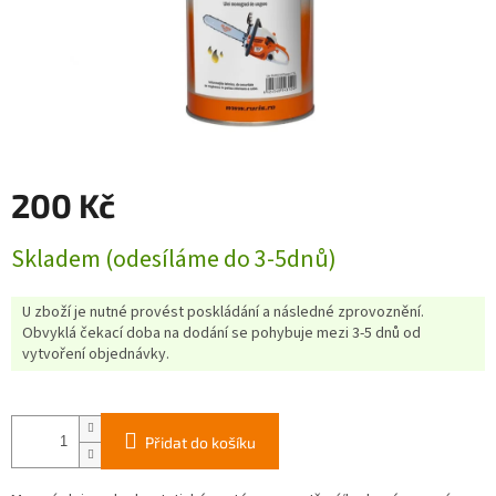
200 Kč
Měrná
Skladem (odesíláme do 3-5dnů)
cena:
U zboží je nutné provést poskládání a následné zprovoznění.
Obvyklá čekací doba na dodání se pohybuje mezi 3-5 dnů od
vytvoření objednávky.
Přidat do košíku