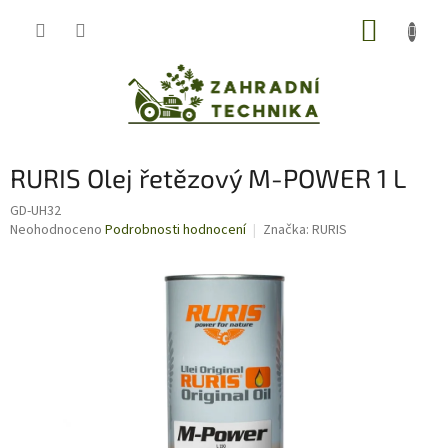
Přejít
NÁKUP
na
obsah
KOŠÍK
RURIS Olej řetězový M-POWER 1 L
GD-UH32
Průměrné
Neohodnoceno
Podrobnosti hodnocení
Značka:
RURIS
hodnocení
produktu
je
0,0
z
5
hvězdiček.