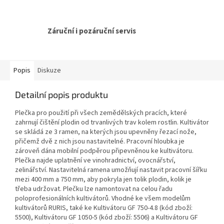
Záruční i pozáruční servis
Popis
Diskuze
Detailní popis produktu
Plečka pro použití při všech zemědělských pracích, které
zahrnují čištění plodin od trvanlivých trav kolem rostlin. Kultivátor
se skládá ze 3 ramen, na kterých jsou upevněny řezací nože,
přičemž dvě z nich jsou nastavitelné. Pracovní hloubka je
zároveň dána mobilní podpěrou připevněnou ke kultivátoru.
Plečka najde uplatnění ve vinohradnictví, ovocnářství,
zelinářství. Nastavitelná ramena umožňují nastavit pracovní šířku
mezi 400 mm a 750 mm, aby pokryla jen tolik plodin, kolik je
třeba udržovat. Plečku lze namontovat na celou řadu
poloprofesionálních kultivátorů. Vhodné ke všem modelům
kultivátorů RURIS, také ke Kultivátoru GF 750-4.8 (kód zboží:
5500), Kultivátoru GF 1050-5 (kód zboží: 5506) a Kultivátoru GF