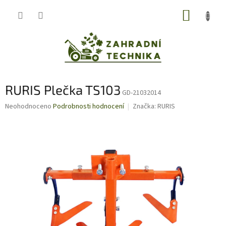
Přejít
NÁKUP
na
obsah
KOŠÍK
RURIS Plečka TS103
GD-21032014
Průměrné
Neohodnoceno
Podrobnosti hodnocení
Značka:
RURIS
hodnocení
produktu
je
0,0
z
5
hvězdiček.