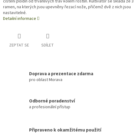
čištění plodin od trvanlivých trav kolem rostlin. Kultivátor se skládá ze 3
ramen, na kterých jsou upevněny řezací nože, přičemž dvě z nich jsou
nastavitelné.
Detailní informace
ZEPTAT SE
SDÍLET
Doprava a prezentace zdarma
pro oblast Morava
Odborné poradenství
a profesionální přístup
Připraveno k okamžitému použití