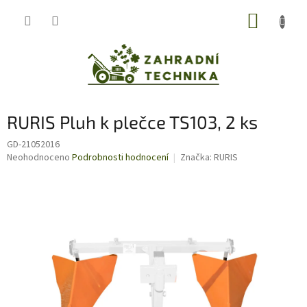
Přejít
NÁKUP
na
obsah
KOŠÍK
RURIS Pluh k plečce TS103, 2 ks
GD-21052016
Průměrné
Neohodnoceno
Podrobnosti hodnocení
Značka:
RURIS
hodnocení
produktu
je
0,0
z
5
hvězdiček.