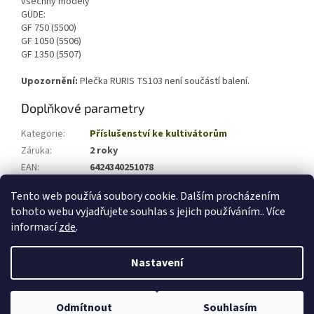
všechny modely
GÜDE:
GF 750 (5500)
GF 1050 (5506)
GF 1350 (5507)
Upozornění:
Plečka RURIS TS103 není součástí balení.
Doplňkové parametry
Kategorie
:
Příslušenství ke kultivátorům
Záruka
:
2 roky
EAN
:
6424340251078
Hmotnost (kg)
:
22
Tento web používá soubory cookie. Dalším procházením
tohoto webu vyjadřujete souhlas s jejich používáním.. Více
Z
informací
zde
.
á
Vytvořil Shoptet
p
Nastavení
a
t
Copyright 2026
zahradni-technika-shop.cz
. Všechna práva
í
Odmítnout
Souhlasím
vyhrazena.