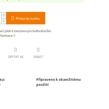
Přidat do košíku
cí pluh k benzinovým kultivátorům.
informace
ZEPTAT SE
SDÍLET
Připraveno k okamžitému
tví
použití
p