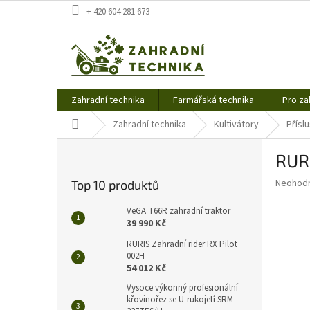
Přejít
+ 420 604 281 673
na
obsah
Zahradní technika
Farmářská technika
Pro za
Domů
Zahradní technika
Kultivátory
Přísl
P
RUR
o
s
Průměr
Neohod
Top 10 produktů
t
hodnoce
r
produkt
VeGA T66R zahradní traktor
a
je
39 990 Kč
0,0
n
RURIS Zahradní rider RX Pilot
z
n
002H
5
í
54 012 Kč
hvězdič
p
Vysoce výkonný profesionální
a
křovinořez se U-rukojetí SRM-