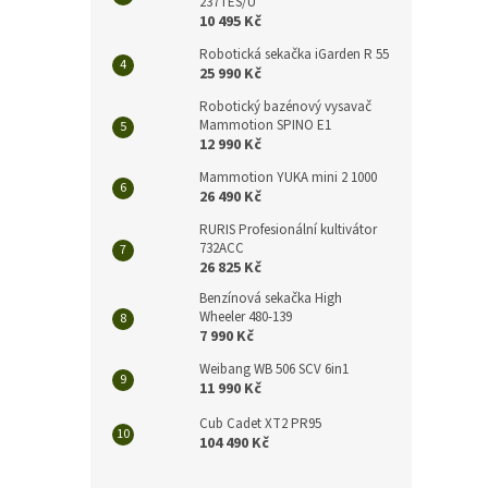
n
237TES/U
10 495 Kč
e
l
Robotická sekačka iGarden R 55
25 990 Kč
Robotický bazénový vysavač
Mammotion SPINO E1
12 990 Kč
Mammotion YUKA mini 2 1000
26 490 Kč
RURIS Profesionální kultivátor
732ACC
26 825 Kč
Benzínová sekačka High
Wheeler 480-139
7 990 Kč
Weibang WB 506 SCV 6in1
11 990 Kč
Cub Cadet XT2 PR95
104 490 Kč