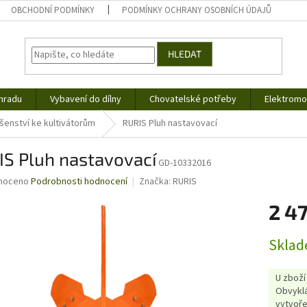
OBCHODNÍ PODMÍNKY
PODMÍNKY OCHRANY OSOBNÍCH ÚDAJŮ
HLEDAT
hradu
Vybavení do dílny
Chovatelské potřeby
Elektromob
ušenství ke kultivátorům
RURIS Pluh nastavovací
IS Pluh nastavovací
GD-10332016
né
noceno
Podrobnosti hodnocení
Značka:
RURIS
ní
2 4
u
Měrná
Sklad
cena:
ek.
U zboží
Obvyklá
vytvoře