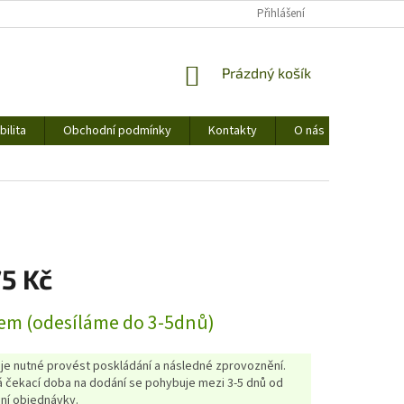
Přihlášení
NÁKUPNÍ
Prázdný košík
KOŠÍK
ilita
Obchodní podmínky
Kontakty
O nás
75 Kč
em (odesíláme do 3-5dnů)
 je nutné provést poskládání a následné zprovoznění.
 čekací doba na dodání se pohybuje mezi 3-5 dnů od
ní objednávky.