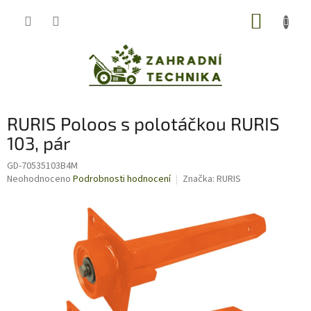
Přejít
NÁKUP
na
obsah
KOŠÍK
RURIS Poloos s polotáčkou RURIS
103, pár
GD-70535103B4M
Průměrné
Neohodnoceno
Podrobnosti hodnocení
Značka:
RURIS
hodnocení
produktu
je
0,0
z
5
hvězdiček.