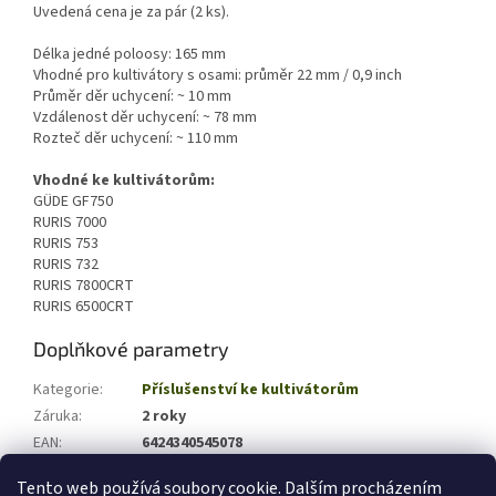
Uvedená cena je za pár (2 ks).
Délka jedné poloosy: 165 mm
Vhodné pro kultivátory s osami: průměr 22 mm / 0,9 inch
Průměr děr uchycení: ~ 10 mm
Vzdálenost děr uchycení: ~ 78 mm
Rozteč děr uchycení: ~ 110 mm
Vhodné ke kultivátorům:
GÜDE GF750
RURIS 7000
RURIS 753
RURIS 732
RURIS 7800CRT
RURIS 6500CRT
Doplňkové parametry
Kategorie
:
Příslušenství ke kultivátorům
Záruka
:
2 roky
EAN
:
6424340545078
Hmotnost (kg)
:
3
Tento web používá soubory cookie. Dalším procházením