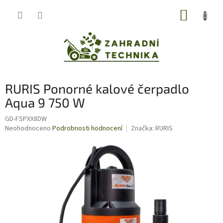
Přejít
NÁKUP
na
obsah
KOŠÍK
RURIS Ponorné kalové čerpadlo
Aqua 9 750 W
GD-FSPXX8DW
Průměrné
Neohodnoceno
Podrobnosti hodnocení
Značka:
RURIS
hodnocení
produktu
je
0,0
z
5
hvězdiček.