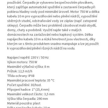
používání. Čerpadlo je vybaveno bezpečnostním plovákem,
který zajišťuje automatické spuštění a zastavení čerpadla při
poklesu hladiny vody pod minimální úroveň. Motor 750 W a délka
kabelu 10 m pro vyprazdňování nebo plnění nádrží, vypouštění
sběrných studní, odstraňování vody ze záplav (např. zatopené
sklepy). Čerpadlo může bez problémů zásobovat malá obydlí,
domy, chaty a podobně. Využití najde také v malých
domácnostech na zavlažování nebo kapkový systém. Délka
napájecího kabelu 10 m a nízká hmotnost jsou vlastnosti, díky
kterým se s tímto produktem snadno manipuluje a lze jej použít
k vyprazdňování/plnění různých nádrží na vodu.
Napájecí napětí: 230 V / 50 Hz
Výkon motoru: 750 W
Maximální výtlačná výška: 8 m
Průtok: 12,5 m3/h
Třída ochrany: IPX8
Maximální pracovní teplota: 35 °C
Počet spuštění: 30/hod.
Připojení hadice: 1" (25,4 mm)
Maximální velikost částic: 3,5 mm
Výška těla čerpadla: 290 mm
Materiál pouzdra: plast
Délka napájecího kabelu: 10 m