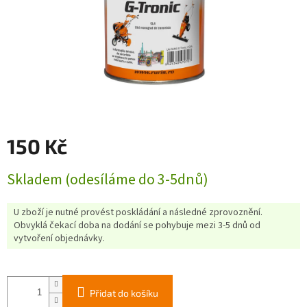
150 Kč
Měrná
Skladem (odesíláme do 3-5dnů)
cena:
U zboží je nutné provést poskládání a následné zprovoznění.
Obvyklá čekací doba na dodání se pohybuje mezi 3-5 dnů od
vytvoření objednávky.
Přidat do košíku