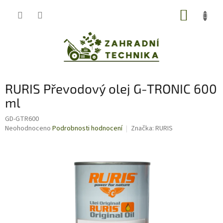
Přejít
NÁKUP
na
obsah
KOŠÍK
RURIS Převodový olej G-TRONIC 600
ml
GD-GTR600
Průměrné
Neohodnoceno
Podrobnosti hodnocení
Značka:
RURIS
hodnocení
produktu
je
0,0
z
5
hvězdiček.