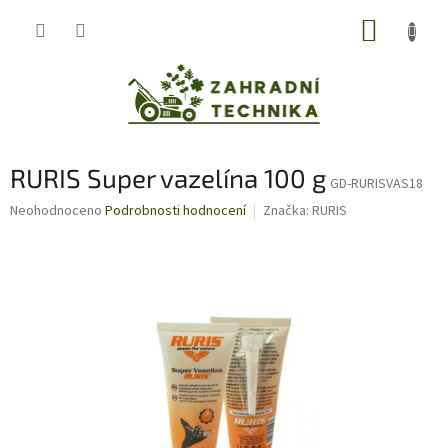
Přejít
NÁKUP
na
obsah
KOŠÍK
RURIS Super vazelína 100 g
GD-RURISVAS18
Průměrné
Neohodnoceno
Podrobnosti hodnocení
Značka:
RURIS
hodnocení
produktu
je
0,0
z
5
hvězdiček.