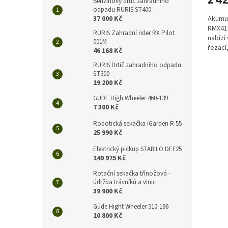
Benzínový drtič zahradního
odpadu RURIS ST400
37 000 Kč
Akumul
RMX412
RURIS Zahradní rider RX Pilot
nabízí
001M
řezací
46 168 Kč
Bezuhl
RURIS Drtič zahradního odpadu
ST300
19 200 Kč
GÜDE High Wheeler 460-139
7 300 Kč
Robotická sekačka iGarden R 55
25 990 Kč
Elektrický pickup STABILO DEF25
149 975 Kč
Rotační sekačka třínožová -
údržba trávníků a vinic
39 900 Kč
Güde Hight Wheeler 510-196
10 800 Kč