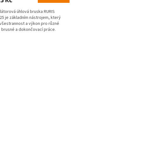
átorová úhlová bruska RURIS
5 je základním nástrojem, který
 všestrannost a výkon pro různé
, brusné a dokončovací práce.
íkový motor nabízí...
O
v
l
á
d
a
c
í
p
r
v
k
y
v
ý
p
i