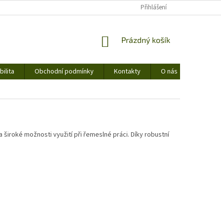
Přihlášení
NÁKUPNÍ
Prázdný košík
KOŠÍK
ilita
Obchodní podmínky
Kontakty
O nás
 široké možnosti využití při řemeslné práci. Díky robustní