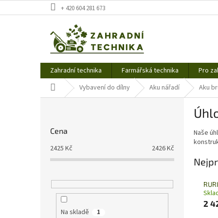
Přejít
+ 420 604 281 673
na
obsah
Zahradní technika
Farmářská technika
Pro za
Domů
Vybavení do dílny
Aku nářadí
Aku b
P
Úhl
o
s
Cena
Naše úhl
t
konstruk
r
2425
Kč
2426
Kč
a
Nejpr
n
n
RURI
í
Skla
p
2 4
a
Na skladě
1