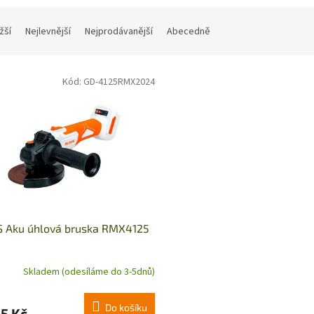
žší
Nejlevnější
Nejprodávanější
Abecedně
Kód:
GD-4125RMX2024
S Aku úhlová bruska RMX4125
Skladem (odesíláme do 3-5dnů)
Do košíku
5 Kč