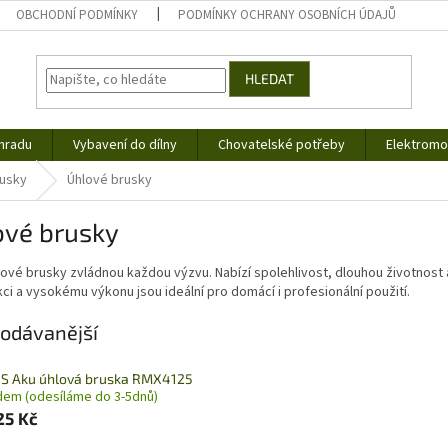
OBCHODNÍ PODMÍNKY
PODMÍNKY OCHRANY OSOBNÍCH ÚDAJŮ
HLEDAT
hradu
Vybavení do dílny
Chovatelské potřeby
Elektromob
rusky
Úhlové brusky
ové brusky
ové brusky zvládnou každou výzvu. Nabízí spolehlivost, dlouhou životnost a
ci a vysokému výkonu jsou ideální pro domácí i profesionální použití.
odávanější
S Aku úhlová bruska RMX4125
dem (odesíláme do 3-5dnů)
25 Kč