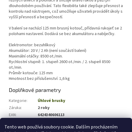
různých úhlech a polohách a snižuje únavu rukou a paží při
dlouhodobém používání. Tato flexibilita také zlepšuje přesnost a
kontrolu nad nástrojem, což umožňuje uživateli provádět úkoly s
vyšší přesností a bezpečností.
V balení se nachází 125 mm brusný kotouč, přídavná rukojeť se 2
polohami nastavení. Dodává se bez akumulátoru a nabíječky.
Elektromotor: bezuhlíkový
Akumulátor: 20 V / 2 Ah (není součástí balení)
Maximální otáčky: 8500 ot./min.
Rychlostní stupně: 1. stupeň 2600 ot./min. / 2. stupeň 8500
ot./min.
Průměr kotouče: 125 mm
Hmotnost bez příslušenství: 1,6 kg
Doplňkové parametry
Kategorie
:
Úhlové brusky
Záruka
:
2 roky
EAN
:
6424340606113
Hmotnost (kg)
:
1.6
Tento web používá soubory cookie. Dalším procházením