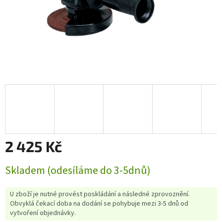
2 425 Kč
Měrná
Skladem (odesíláme do 3-5dnů)
cena:
U zboží je nutné provést poskládání a následné zprovoznění.
Obvyklá čekací doba na dodání se pohybuje mezi 3-5 dnů od
vytvoření objednávky.