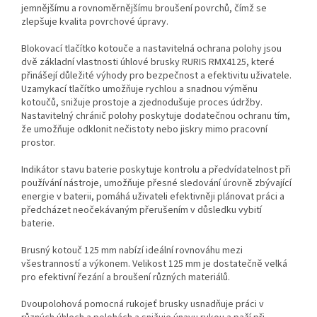
jemnějšímu a rovnoměrnějšímu broušení povrchů, čímž se
zlepšuje kvalita povrchové úpravy.
Blokovací tlačítko kotouče a nastavitelná ochrana polohy jsou
dvě základní vlastnosti úhlové brusky RURIS RMX4125, které
přinášejí důležité výhody pro bezpečnost a efektivitu uživatele.
Uzamykací tlačítko umožňuje rychlou a snadnou výměnu
kotoučů, snižuje prostoje a zjednodušuje proces údržby.
Nastavitelný chránič polohy poskytuje dodatečnou ochranu tím,
že umožňuje odklonit nečistoty nebo jiskry mimo pracovní
prostor.
Indikátor stavu baterie poskytuje kontrolu a předvídatelnost při
používání nástroje, umožňuje přesné sledování úrovně zbývající
energie v baterii, pomáhá uživateli efektivněji plánovat práci a
předcházet neočekávaným přerušením v důsledku vybití
baterie.
Brusný kotouč 125 mm nabízí ideální rovnováhu mezi
všestranností a výkonem. Velikost 125 mm je dostatečně velká
pro efektivní řezání a broušení různých materiálů.
Dvoupolohová pomocná rukojeť brusky usnadňuje práci v