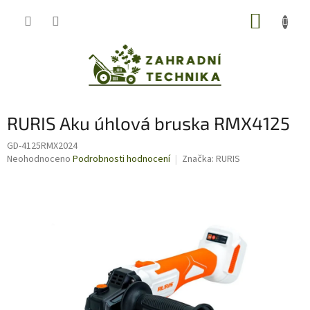
Přejít
NÁKUP
na
obsah
KOŠÍK
RURIS Aku úhlová bruska RMX4125
GD-4125RMX2024
Průměrné
Neohodnoceno
Podrobnosti hodnocení
Značka:
RURIS
hodnocení
produktu
je
0,0
z
5
hvězdiček.