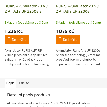
RURIS Akumulátor 20 V /
RURIS Akumulátor 20 V /
2 Ah Alfa UP 2200e s
2 Ah Alfa UP 2200e
nabíječkou 24e
Skladem (odesíláme do 3-5dnů)
Skladem (odesíláme do 3-5dnů)
1 225 Kč
1 075 Kč
Do košíku
Do košíku
Akumulátor RURIS ALFA UP
Akumulátor Ruris Alfa UP 2200e
2200e je výkonné a spolehlivé
přichází s technologií, která má
zařízení navržené tak, aby
prostřednictvím elektrických
poskytovalo elektrickou energii
impulzů schopnost restartovat
efektivním způsobem.
akumulátor, když je vybitý nebo
Doporučená provozní teplota
skladovaný na delší...
baterie je...
Popis
Diskuze
Detailní popis produktu
Akumulátorová úhlová bruska RURIS RMX4125 je základním