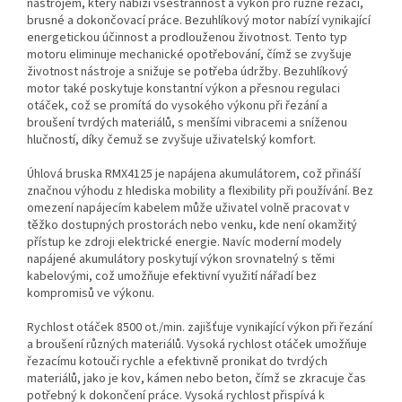
nástrojem, který nabízí všestrannost a výkon pro různé řezací,
brusné a dokončovací práce. Bezuhlíkový motor nabízí vynikající
energetickou účinnost a prodlouženou životnost. Tento typ
motoru eliminuje mechanické opotřebování, čímž se zvyšuje
životnost nástroje a snižuje se potřeba údržby. Bezuhlíkový
motor také poskytuje konstantní výkon a přesnou regulaci
otáček, což se promítá do vysokého výkonu při řezání a
broušení tvrdých materiálů, s menšími vibracemi a sníženou
hlučností, díky čemuž se zvyšuje uživatelský komfort.
Úhlová bruska RMX4125 je napájena akumulátorem, což přináší
značnou výhodu z hlediska mobility a flexibility při používání. Bez
omezení napájecím kabelem může uživatel volně pracovat v
těžko dostupných prostorách nebo venku, kde není okamžitý
přístup ke zdroji elektrické energie. Navíc moderní modely
napájené akumulátory poskytují výkon srovnatelný s těmi
kabelovými, což umožňuje efektivní využití nářadí bez
kompromisů ve výkonu.
Rychlost otáček 8500 ot./min. zajišťuje vynikající výkon při řezání
a broušení různých materiálů. Vysoká rychlost otáček umožňuje
řezacímu kotouči rychle a efektivně pronikat do tvrdých
materiálů, jako je kov, kámen nebo beton, čímž se zkracuje čas
potřebný k dokončení práce. Vysoká rychlost přispívá k