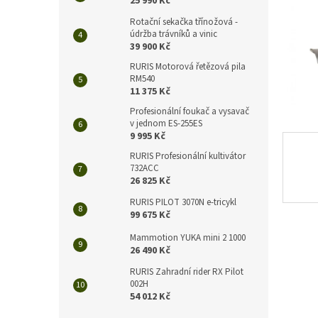
25 990 Kč
n
e
Rotační sekačka třínožová -
l
údržba trávníků a vinic
39 900 Kč
RURIS Motorová řetězová pila
RM540
11 375 Kč
Profesionální foukač a vysavač
v jednom ES-255ES
9 995 Kč
RURIS Profesionální kultivátor
732ACC
26 825 Kč
RURIS PILOT 3070N e-tricykl
99 675 Kč
Mammotion YUKA mini 2 1000
26 490 Kč
RURIS Zahradní rider RX Pilot
002H
54 012 Kč