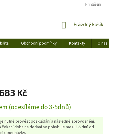
Přihlášení
NÁKUPNÍ
Prázdný košík
KOŠÍK
ilita
Obchodní podmínky
Kontakty
O nás
 683 Kč
em (odesíláme do 3-5dnů)
 je nutné provést poskládání a následné zprovoznění.
 čekací doba na dodání se pohybuje mezi 3-5 dnů od
ní objednávky.