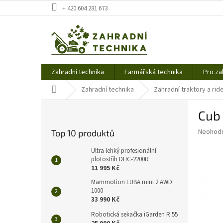
Přejít
+ 420 604 281 673
na
obsah
Zahradní technika
Farmářská technika
Pro za
Domů
Zahradní technika
Zahradní traktory a rid
P
Cub 
o
s
Průměr
Neohod
Top 10 produktů
t
hodnoce
r
produkt
Ultra lehký profesionální
a
plotostřih DHC-2200R
je
11 995 Kč
0,0
n
z
n
Mammotion LUBA mini 2 AWD
5
1000
í
hvězdič
33 990 Kč
p
a
Robotická sekačka iGarden R 55