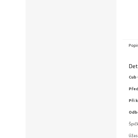
Popi
Det
Cub 
Před
Při 
Odbo
Špičk
Úžas