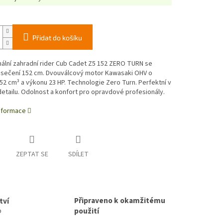
Přidat do košíku
ální zahradní rider Cub Cadet Z5 152 ZERO TURN se
sečení 152 cm. Dvouválcový motor Kawasaki OHV o
2 cm³ a výkonu 23 HP. Technologie Zero Turn. Perfektní v
tailu. Odolnost a konfort pro opravdové profesionály.
informace
ZEPTAT SE
SDÍLET
Připraveno k okamžitému
tví
použití
p