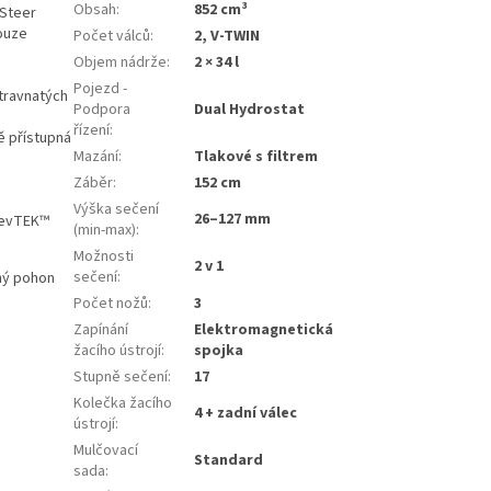
Obsah
:
852 cm³
-Steer
pouze
Počet válců
:
2, V-TWIN
Objem nádrže
:
2 × 34 l
Pojezd -
 travnatých
Podpora
Dual Hydrostat
řízení
:
ě přístupná
Mazání
:
Tlakové s filtrem
Záběr
:
152 cm
Výška sečení
26–127 mm
 RevTEK™
(min-max)
:
Možnosti
2 v 1
sečení
:
lný pohon
Počet nožů
:
3
Zapínání
Elektromagnetická
žacího ústrojí
:
spojka
Stupně sečení
:
17
Kolečka žacího
4 + zadní válec
ústrojí
:
Mulčovací
Standard
sada
: