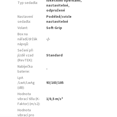
loketními opěrkami,
Typ sedadla
:
nastavitelné,
odpružené
Nastavení
Podélně/svisle
sedadla
:
nastavitelné
Volant
:
Soft-Grip
Box na
nářadí/držák
-/-
nápojů
:
Sečení při
jízdě vzad
Standard
(RevTEK)
:
Nabíječka
-
baterie
:
LpA
/LwA/LwAg
93/103/105
(dB)
:
Hodnota
vibrací těla (K-
1/0,5 m/s²
Faktor) (m/s2)
:
Hodnota
vibrací pro