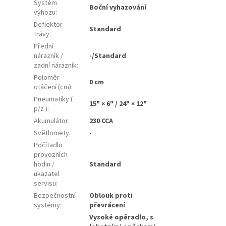
Systém
Boční vyhazování
výhozu
:
Deflektor
Standard
trávy
:
Přední
nárazník /
-/Standard
zadní nárazník
:
Poloměr
0 cm
otáčení (cm)
:
Pneumatiky (
15" × 6" / 24" × 12"
p/z )
:
Akumulátor
:
230 CCA
Světlomety
:
-
Počítadlo
provozních
hodin /
Standard
ukazatel
servisu
:
Bezpečnostní
Oblouk proti
systémy
:
převrácení
Vysoké opěradlo, s