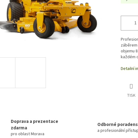
Profesion
záběrem 
objemu 85
každém de
Detailní 
TISK
Doprava a prezentace
Odborné poradens
zdarma
a profesionální přístu
pro oblast Morava