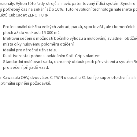
esionály. Výkon této řady strojů a navíc patentovaný řídící systém Synchro
ují potřebný čas na sekání až o 10%. Tuto revoluční technologii naleznete 
uktů CubCadet ZERO TURN.
Profesionální údržba velkých zahrad, parků, sportovišť, ale i komerčních
ploch až do velikosti 15 000 m2.
Efektivní sečení s možností bočního výhozu a mulčování, zvládne i obtížn
místa díky nulovému poloměru otáčení.
Ideální pro náročné uživatele.
Dual Hydrostat pohon s ovládáním Soft-Grip volantem.
Standardní mulčovací sada, ochranný oblouk proti převrácení a systém
pro sečení při jízdě vzad.
r Kawasaki OHV, dvouválec C-TWIN o obsahu 31 koní je super efektivní a si
optimální splnění požadavků.