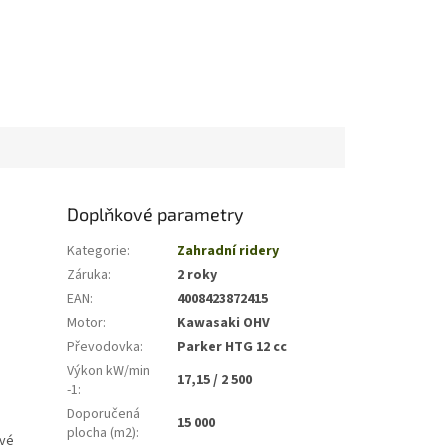
Doplňkové parametry
Kategorie
:
Zahradní ridery
Záruka
:
2 roky
EAN
:
4008423872415
Motor
:
Kawasaki OHV
Převodovka
:
Parker HTG 12 cc
Výkon kW/min
17,15 / 2 500
-1
:
Doporučená
15 000
plocha (m2)
:
ové