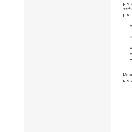
prof
sniž
prod
Moto
pro 