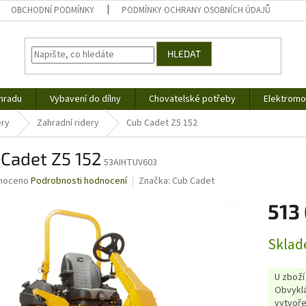
OBCHODNÍ PODMÍNKY
PODMÍNKY OCHRANY OSOBNÍCH ÚDAJŮ
HLEDAT
hradu
Vybavení do dílny
Chovatelské potřeby
Elektromob
ery
Zahradní ridery
Cub Cadet Z5 152
Cadet Z5 152
53AIHTUV603
né
noceno
Podrobnosti hodnocení
Značka:
Cub Cadet
ní
513
u
Měrná
Sklad
cena:
ek.
U zboží
Obvyklá
vytvoře