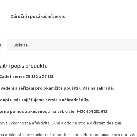
Záruční i pozáruční servis
s
Diskuze
ailní popis produktu
Cadet series Z5 152 a Z7 183
vedení a seřízení pro okamžité použití u Vás na zahradě.
koupi u nás zajišťujeme servis a náhradní díly.
rná pomoc a zkušenosti na tel. čísle: +420 604 281 673
ová výkonnost a efektivita. Silné a odolné stroje v čistém designu.
ná odolnost a bezkonkurenční komfort – perfektní kombinace pro opravd