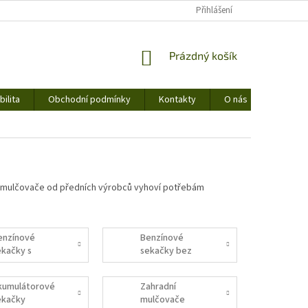
Přihlášení
NÁKUPNÍ
Prázdný košík
KOŠÍK
ilita
Obchodní podmínky
Kontakty
O nás
 a mulčovače od předních výrobců vyhoví potřebám
enzínové
Benzínové
ekačky s
sekačky bez
ojezdem
pojezdu
kumulátorové
Zahradní
ekačky
mulčovače