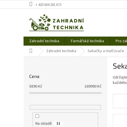
Přejít
+ 420 604 281 673
na
obsah
Zahradní technika
Farmářská technika
Pro za
Domů
Zahradní technika
Sekačky a mulčovače
P
Sek
o
s
Cena
Udržujt
t
každého
r
5890
Kč
169990
Kč
a
n
n
í
p
a
Na skladě
31