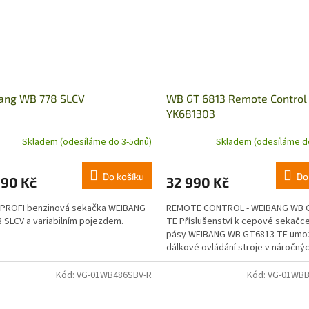
ang WB 778 SLCV
WB GT 6813 Remote Control
YK681303
Skladem (odesíláme do 3-5dnů)
Skladem (odesíláme d
Do košíku
Do
990 Kč
32 990 Kč
 PROFI benzinová sekačka WEIBANG
REMOTE CONTROL - WEIBANG WB 
 SLCV a variabilním pojezdem.
TE Příslušenství k cepové sekačce
pásy WEIBANG WB GT6813-TE umož
dálkové ovládání stroje v náročný
terénech. Dálkové ovládání...
Kód:
VG-01WB486SBV-R
Kód:
VG-01WB