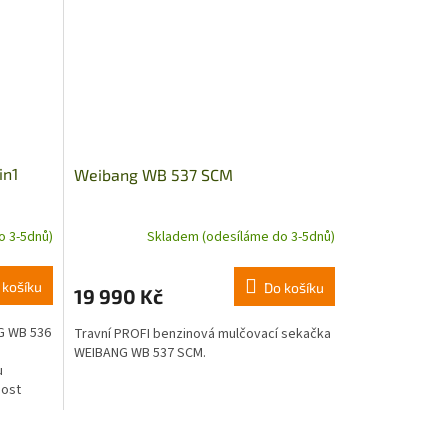
in1
Weibang WB 537 SCM
o 3-5dnů)
Skladem (odesíláme do 3-5dnů)
 košíku
Do košíku
19 990 Kč
G WB 536
Travní PROFI benzinová mulčovací sekačka
WEIBANG WB 537 SCM.
u
nost