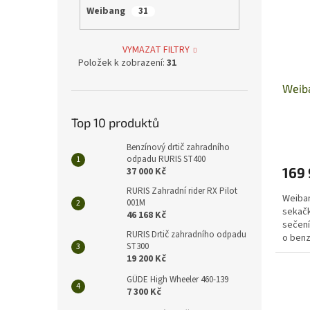
o
Weibang
31
p
d
r
u
o
k
VYMAZAT FILTRY
d
t
Položek k zobrazení:
31
u
ů
Weib
k
t
ů
Top 10 produktů
Benzínový drtič zahradního
odpadu RURIS ST400
169
37 000 Kč
RURIS Zahradní rider RX Pilot
Weiban
001M
sekačk
46 168 Kč
sečení
RURIS Drtič zahradního odpadu
o benz
ST300
umožní
19 200 Kč
GÜDE High Wheeler 460-139
7 300 Kč