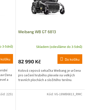
Weibang WB GT 6813
o 3-5dnů)
Skladem (odesíláme do 3-5dnů)
 košíku
Do košíku
82 990 Kč
ridní
Kolová cepová sekačka Weibang je určena
navržena
pro sečení hrubého plevele na velkých
evel a
travních plochách a složitého terénu.
h
Kód:
2251
Kód:
VG-18WB6813_RMC