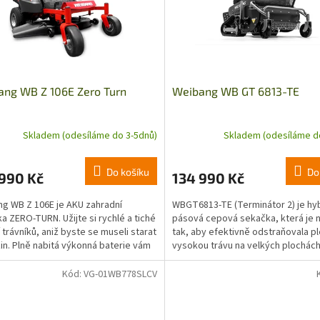
ang WB Z 106E Zero Turn
Weibang WB GT 6813-TE
Skladem (odesíláme do 3-5dnů)
Skladem (odesíláme d
Do košíku
Do
 990 Kč
134 990 Kč
g WB Z 106E je AKU zahradní
WBGT6813-TE (Terminátor 2) je hyb
a ZERO-TURN. Užijte si rychlé a tiché
pásová cepová sekačka, která je 
 trávníků, aniž byste se museli starat
tak, aby efektivně odstraňovala pl
in. Plně nabitá výkonná baterie vám
vysokou trávu na velkých plochác
...
složitého terénu. Je...
Kód:
VG-01WB778SLCV