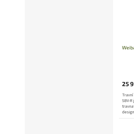
Weib
25 
Travní
SBV-R 
travna
design 
doslova