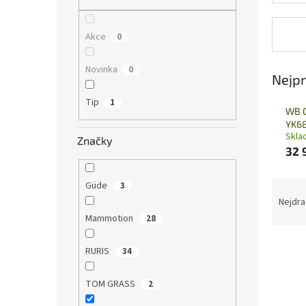
n
e
l
Akce
0
Novinka
0
Nejpr
Tip
1
WB G
YK6
Skla
Značky
32 
Ř
Güde
3
a
Nejdra
z
Mammotion
28
e
V
n
RURIS
34
ý
í
p
p
TOM GRASS
2
i
r
s