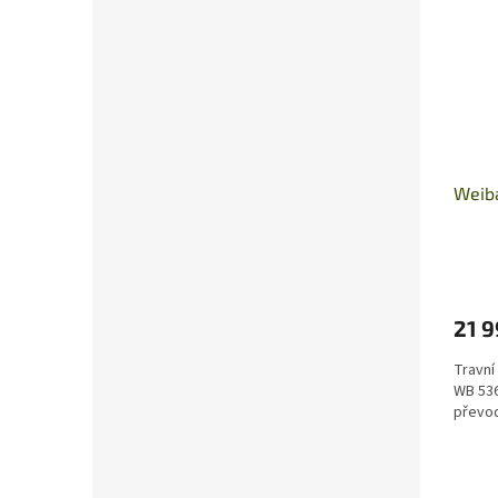
Weib
21 9
Travní
WB 536
převo