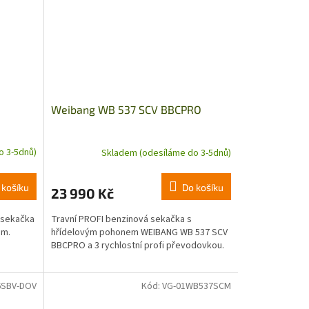
Weibang WB 537 SCV BBCPRO
o 3-5dnů)
Skladem (odesíláme do 3-5dnů)
 košíku
Do košíku
23 990 Kč
 sekačka
Travní PROFI benzinová sekačka s
em.
hřídelovým pohonem WEIBANG WB 537 SCV
BBCPRO a 3 rychlostní profi převodovkou.
6SBV-DOV
Kód:
VG-01WB537SCM