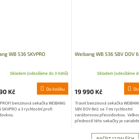
ang WB 536 SKVPRO
Weibang WB 536 SBV DOV 6
Skladem (odesíláme do 3-5dnů)
Skladem (odesíláme d
Do košíku
Do
90 Kč
19 990 Kč
 PROFI benzinová sekačka WEIBANG
Travní benzinová sekačka WEIBAN
 SKVPRO a 3 rychlostní profi
SBV DOV 6in1 se 7-mi rychlostní
dovkou.
variátorovou převodovkou. Velko
předností této sekačky je variabil
použití funkcí 6 in 1, což...
NAČÍST 12 DALŠÍCH