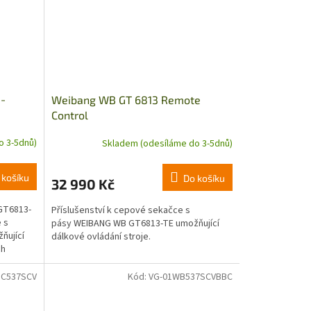
 -
Weibang WB GT 6813 Remote
Control
o 3-5dnů)
Skladem (odesíláme do 3-5dnů)
 košíku
Do košíku
32 990 Kč
GT6813-
Příslušenství k cepové sekačce s
 s
pásy WEIBANG WB GT6813-TE umožňující
ňující
dálkové ovládání stroje.
ch
BC537SCV
Kód:
VG-01WB537SCVBBC