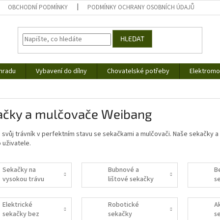
OBCHODNÍ PODMÍNKY
PODMÍNKY OCHRANY OSOBNÍCH ÚDAJŮ
HLEDAT
hradu
Vybavení do dílny
Chovatelské potřeby
Elektromob
ačky a mulčovače Weibang
e svůj trávník v perfektním stavu se sekačkami a mulčovači. Naše sekačky
 uživatele.
Sekačky na
Bubnové a
B
vysokou trávu
lištové sekačky
s
p
Elektrické
Robotické
A
sekačky bez
sekačky
s