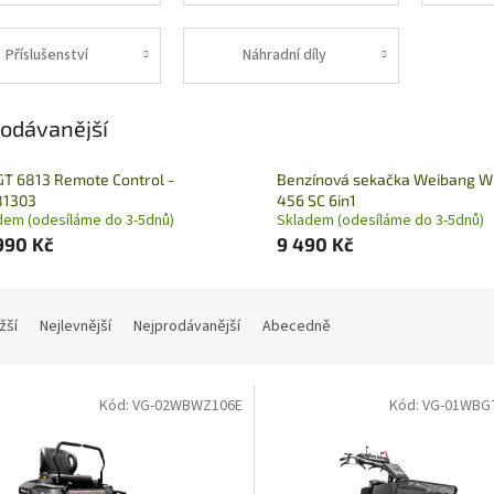
pojezdu
Příslušenství
Náhradní díly
odávanější
T 6813 Remote Control -
Benzínová sekačka Weibang 
81303
456 SC 6in1
dem (odesíláme do 3-5dnů)
Skladem (odesíláme do 3-5dnů)
990 Kč
9 490 Kč
žší
Nejlevnější
Nejprodávanější
Abecedně
Kód:
VG-02WBWZ106E
Kód:
VG-01WBG