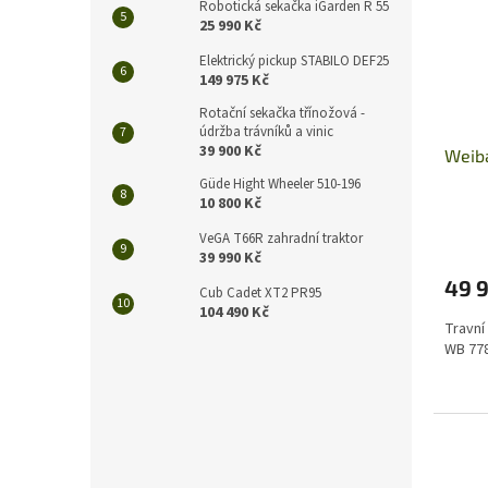
Robotická sekačka iGarden R 55
25 990 Kč
Elektrický pickup STABILO DEF25
149 975 Kč
Rotační sekačka třínožová -
údržba trávníků a vinic
39 900 Kč
Weib
Güde Hight Wheeler 510-196
10 800 Kč
VeGA T66R zahradní traktor
39 990 Kč
49 
Cub Cadet XT2 PR95
104 490 Kč
Travní
WB 778