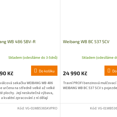
ang WB 486 SBV-R
Weibang WB BC 537 SCV
Skladem (odesíláme do 3-5dnů)
Skladem (odesíláme d
Do košíku
Do
990 Kč
24 990 Kč
 válcová sekačka WEIBANG WB 486
Travní PROFI benzinová mulčovací
je určena na středně velké až velké
WEIBANG WB BC 537 SCV s pojezd
té plochy. Její neskutečná výbava,
a kvalitní zpracování z ní dělají
 perlu v...
Kód:
VG-01WB536SKVPRO
Kód:
VG-01WB53