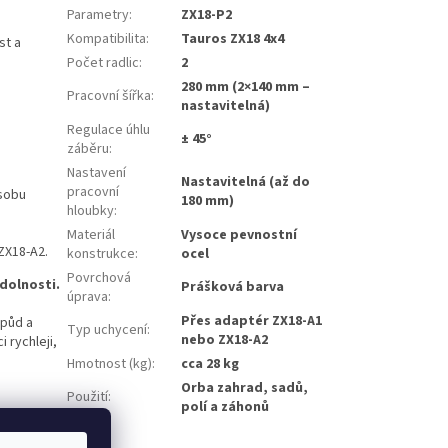
Parametry
:
ZX18-P2
Kompatibilita
:
Tauros ZX18 4x4
st a
Počet radlic
:
2
280 mm (2×140 mm –
Pracovní šířka
:
nastavitelná)
Regulace úhlu
± 45°
záběru
:
Nastavení
Nastavitelná (až do
pracovní
ůsobu
180 mm)
hloubky
:
Materiál
Vysoce pevnostní
 ZX18-A2.
konstrukce
:
ocel
Povrchová
odolnosti.
Prášková barva
úprava
:
Přes adaptér ZX18-A1
 půd a
Typ uchycení
:
nebo ZX18-A2
 rychleji,
Hmotnost (kg)
:
cca 28 kg
Orba zahrad, sadů,
Použití
:
polí a záhonů
pro