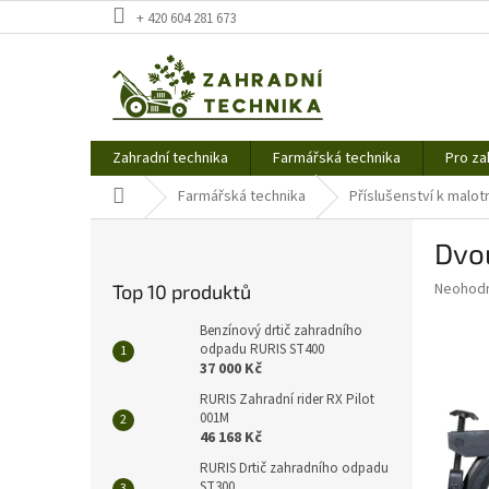
Přejít
+ 420 604 281 673
na
obsah
Zahradní technika
Farmářská technika
Pro za
Domů
Farmářská technika
Příslušenství k malo
P
Dvo
o
s
Průměr
Neohod
Top 10 produktů
t
hodnoce
r
produkt
Benzínový drtič zahradního
a
odpadu RURIS ST400
je
37 000 Kč
0,0
n
z
n
RURIS Zahradní rider RX Pilot
5
001M
í
hvězdič
46 168 Kč
p
a
RURIS Drtič zahradního odpadu
ST300