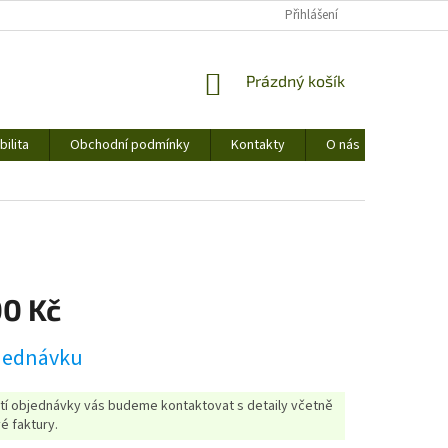
Přihlášení
NÁKUPNÍ
Prázdný košík
KOŠÍK
ilita
Obchodní podmínky
Kontakty
O nás
00 Kč
jednávku
etí objednávky vás budeme kontaktovat s detaily včetně
é faktury.