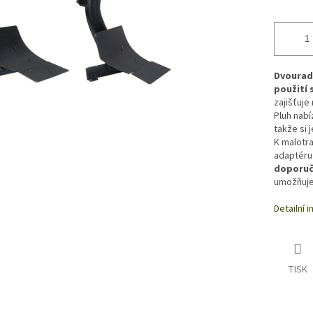
Dvouradl
použití 
zajišťuje
Pluh nabí
takže si 
K malotra
adaptér
doporuč
umožňuje 
Detailní 
TISK