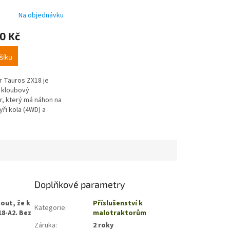
Na objednávku
0 Kč
šíku
r Tauros ZX18 je
í kloubový
r, který má náhon na
ři kola (4WD) a
tor o výkonu až
to malotraktor
é...
Doplňkové parametry
out, že k
Příslušenství k
Kategorie
:
18-A2. Bez
malotraktorům
Záruka
:
2 roky