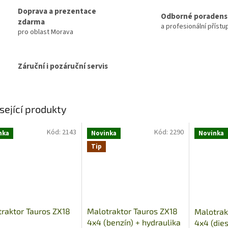
Doprava a prezentace
Odborné poradens
zdarma
a profesionální přístu
pro oblast Morava
Záruční i pozáruční servis
sející produkty
Kód:
2143
Kód:
2290
nka
Novinka
Novinka
Tip
raktor Tauros ZX18
Malotraktor Tauros ZX18
Malotrak
4x4 (benzín) + hydraulika
4x4 (dies