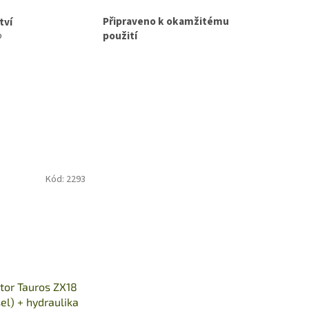
Připraveno k okamžitému
tví
použití
p
Kód:
2293
tor Tauros ZX18
el) + hydraulika