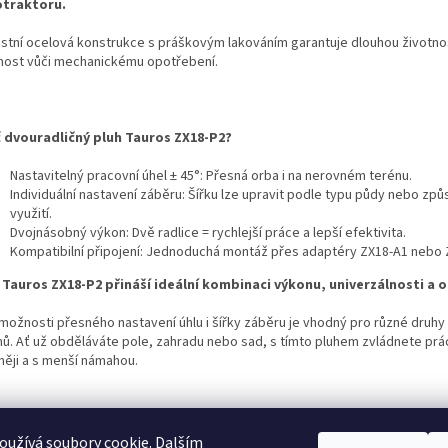
traktoru.
stní ocelová konstrukce s práškovým lakováním garantuje dlouhou životno
nost vůči mechanickému opotřebení.
 dvouradličný pluh Tauros ZX18-P2?
Nastavitelný pracovní úhel ± 45°: Přesná orba i na nerovném terénu.
Individuální nastavení záběru: Šířku lze upravit podle typu půdy nebo zp
využití.
Dvojnásobný výkon: Dvě radlice = rychlejší práce a lepší efektivita.
Kompatibilní připojení: Jednoduchá montáž přes adaptéry ZX18-A1 nebo
 Tauros ZX18-P2 přináší ideální kombinaci výkonu, univerzálnosti a 
 možnosti přesného nastavení úhlu i šířky záběru je vhodný pro různé druhy
nů. Ať už obděláváte pole, zahradu nebo sad, s tímto pluhem zvládnete práci
něji a s menší námahou.
pojení s adaptérem ZX18-A1 se stává nepostradatelným nástrojem 
ou sezónu.
užívá soubory cookie. Dalším