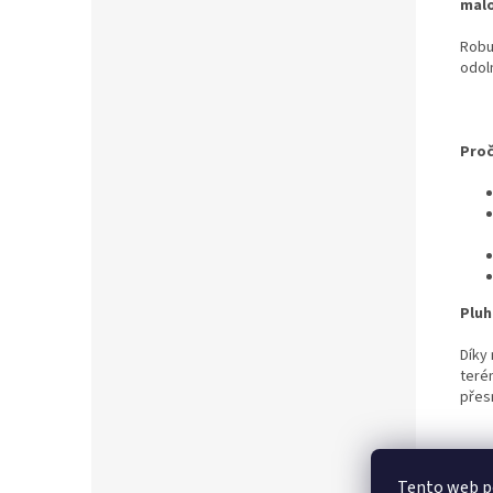
malo
Robu
odol
Proč
Pluh
Díky
teré
přes
Ve s
každ
Tento web po