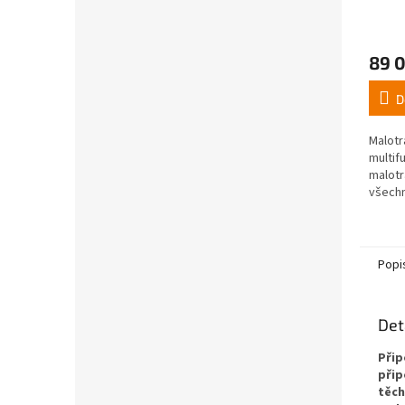
89 
D
Malotr
multif
malotr
všechn
benzín
koní. 
široké.
Popi
Det
Přip
přip
těch