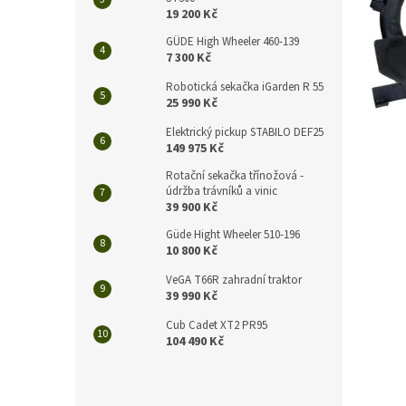
n
19 200 Kč
e
l
GÜDE High Wheeler 460-139
7 300 Kč
Robotická sekačka iGarden R 55
25 990 Kč
Elektrický pickup STABILO DEF25
149 975 Kč
Rotační sekačka třínožová -
údržba trávníků a vinic
39 900 Kč
Güde Hight Wheeler 510-196
10 800 Kč
VeGA T66R zahradní traktor
39 990 Kč
Cub Cadet XT2 PR95
104 490 Kč