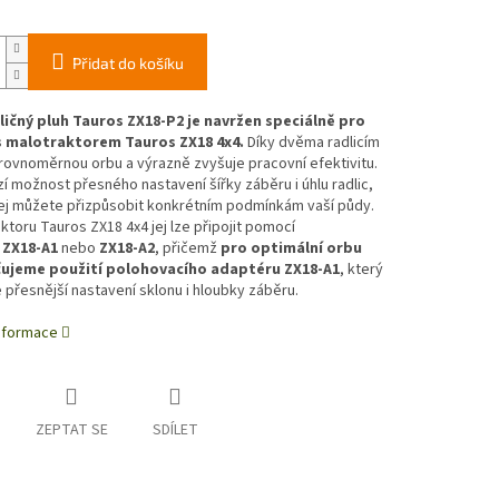
Přidat do košíku
ičný pluh Tauros ZX18-P2 je navržen speciálně pro
s malotraktorem Tauros ZX18 4x4.
Díky dvěma radlicím
 rovnoměrnou orbu a výrazně zvyšuje pracovní efektivitu.
zí možnost přesného nastavení šířky záběru i úhlu radlic,
jej můžete přizpůsobit konkrétním podmínkám vaší půdy.
ktoru Tauros ZX18 4x4 jej lze připojit pomocí
u
ZX18-A1
nebo
ZX18-A2
, přičemž
pro optimální orbu
ujeme použití polohovacího adaptéru ZX18-A1
, který
přesnější nastavení sklonu i hloubky záběru.
informace
ZEPTAT SE
SDÍLET