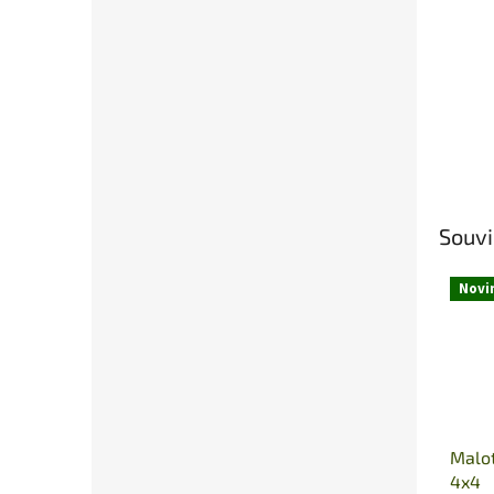
Souvi
Novi
Malot
4x4