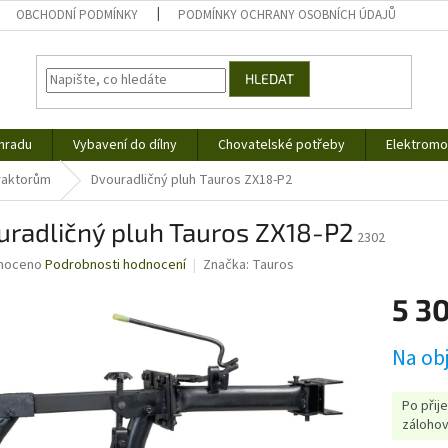
OBCHODNÍ PODMÍNKY
PODMÍNKY OCHRANY OSOBNÍCH ÚDAJŮ
HLEDAT
hradu
Vybavení do dílny
Chovatelské potřeby
Elektromob
traktorům
Dvouradličný pluh Tauros ZX18-P2
uradličný pluh Tauros ZX18-P2
2302
né
noceno
Podrobnosti hodnocení
Značka:
Tauros
ní
5 3
u
Měrná
Na ob
cena:
ek.
Po přij
zálohov