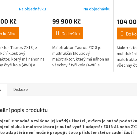
Na objednávku
Na objednávku
000 Kč
99 900 Kč
104 00
o košíku
Do košíku
Do ko
aktor Tauros ZX18 je
Malotraktor Tauros ZX18 je
Malotrakto
ukční kloubový
multifukční kloubový
multifukčn
aktor, který má náhon na
malotraktor, který má náhon na
malotrakto
y čtyři kola (4WD) a
všechny čtyři kola (4WD) a
všechny čty
ový motor o výkonu 18
benzínový motor o výkonu až
naftový mo
Tento malotraktor nabízí
13,4 KW. Tento malotraktor
9,6KW. Ten
..
nabízí široké...
nabízí širok
s
Diskuze
ailní popis produktu
ojení je snadné a zvládne jej každý uživatel, ovšem je nutné podotkn
ojení pluhu k malotraktoru je nutné využít adaptér ZX18-A1 nebo ZX
to adaptérů není možné propojit toto příslušenství se zadní částí