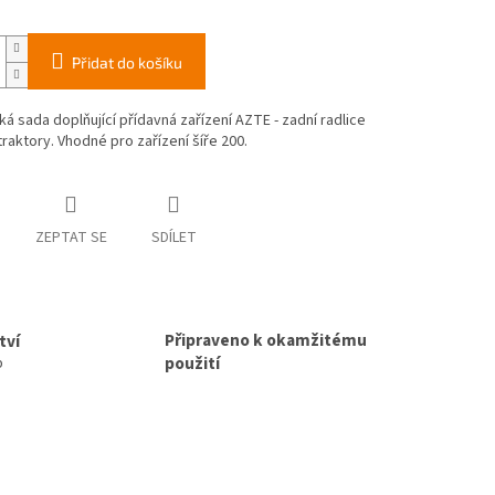
Přidat do košíku
ká sada doplňující přídavná zařízení AZTE - zadní radlice
raktory. Vhodné pro zařízení šíře 200.
ZEPTAT SE
SDÍLET
Připraveno k okamžitému
tví
použití
p