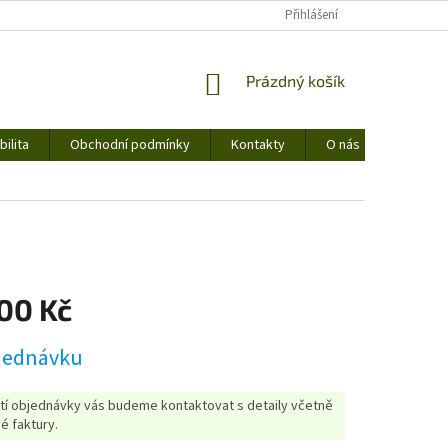
Přihlášení
NÁKUPNÍ
Prázdný košík
KOŠÍK
ilita
Obchodní podmínky
Kontakty
O nás
400 Kč
jednávku
etí objednávky vás budeme kontaktovat s detaily včetně
é faktury.