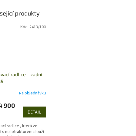
sející produkty
Kód:
2413/100
vací radlice - zadní
ná
Na objednávku
4 900
DETAIL
ací radlice , která ve
í s malotraktorem slouží