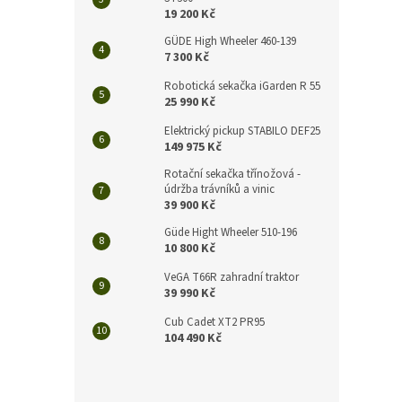
n
19 200 Kč
e
l
GÜDE High Wheeler 460-139
7 300 Kč
Robotická sekačka iGarden R 55
25 990 Kč
Elektrický pickup STABILO DEF25
149 975 Kč
Rotační sekačka třínožová -
údržba trávníků a vinic
39 900 Kč
Güde Hight Wheeler 510-196
10 800 Kč
VeGA T66R zahradní traktor
39 990 Kč
Cub Cadet XT2 PR95
104 490 Kč