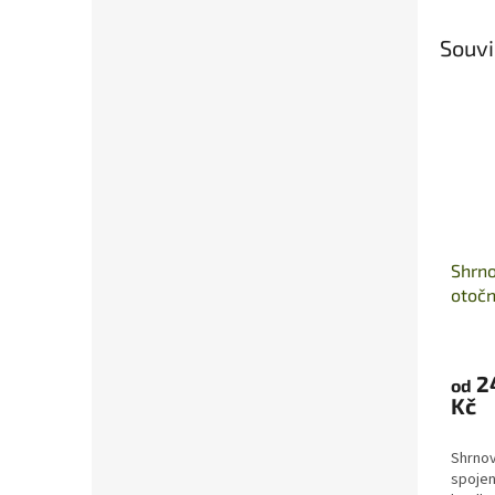
Souvi
Shrno
otoč
2
od
Kč
Shrnov
spojen