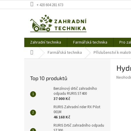
Přejít
+ 420 604 281 673
na
obsah
Zahradní technika
Farmářská technika
Pro za
Domů
Farmářská technika
Příslušenství k malo
P
Hyd
o
s
Průměr
Neohod
Top 10 produktů
t
hodnoce
r
produkt
Benzínový drtič zahradního
a
odpadu RURIS ST400
je
37 000 Kč
0,0
n
z
n
RURIS Zahradní rider RX Pilot
5
001M
í
hvězdič
46 168 Kč
p
a
RURIS Drtič zahradního odpadu
ST300