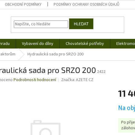
OBCHODNÍ PODMÍNKY
PODMÍNKY OCHRANY OSOBNÍCH ÚDAJŮ
HLEDAT
hradu
Vybavení do dílny
Chovatelské potřeby
Elektromob
traktorům
Hydraulická sada pro SRZO 200
raulická sada pro SRZO 200
2422
né
noceno
Podrobnosti hodnocení
Značka:
AZETE CZ
ní
11 
u
Měrná
Na ob
cena:
ek.
Po přij
zálohov