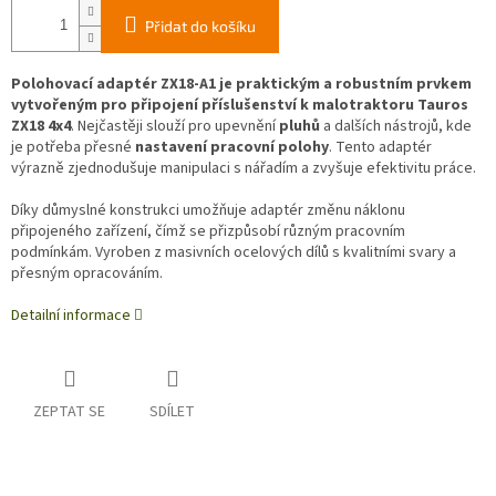
Přidat do košíku
Polohovací adaptér ZX18-A1 je praktickým a robustním prvkem
vytvořeným pro připojení příslušenství k malotraktoru
Tauros
ZX18 4x4
. Nejčastěji slouží pro upevnění
pluhů
a dalších nástrojů, kde
je potřeba přesné
nastavení pracovní polohy
. Tento adaptér
výrazně zjednodušuje manipulaci s nářadím a zvyšuje efektivitu práce.
Díky důmyslné konstrukci umožňuje adaptér změnu náklonu
připojeného zařízení, čímž se přizpůsobí různým pracovním
podmínkám. Vyroben z masivních ocelových dílů s kvalitními svary a
přesným opracováním.
Detailní informace
ZEPTAT SE
SDÍLET