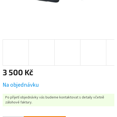
3 500 Kč
Měrná
Na objednávku
cena:
Po přijetí objednávky vás budeme kontaktovat s detaily včetně
zálohové faktury.