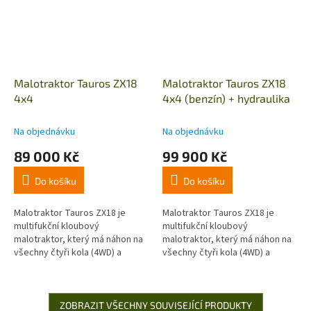
Malotraktor Tauros ZX18
Malotraktor Tauros ZX18
4x4
4x4 (benzín) + hydraulika
Na objednávku
Na objednávku
89 000 Kč
99 900 Kč
Do košíku
Do košíku
Malotraktor Tauros ZX18 je
Malotraktor Tauros ZX18 je
multifukční kloubový
multifukční kloubový
malotraktor, který má náhon na
malotraktor, který má náhon na
všechny čtyři kola (4WD) a
všechny čtyři kola (4WD) a
benzínový motor o výkonu 18
benzínový motor o výkonu až
koní. Tento malotraktor nabízí
13,4 KW. Tento malotraktor
široké...
nabízí široké...
ZOBRAZIT VŠECHNY SOUVISEJÍCÍ PRODUKTY