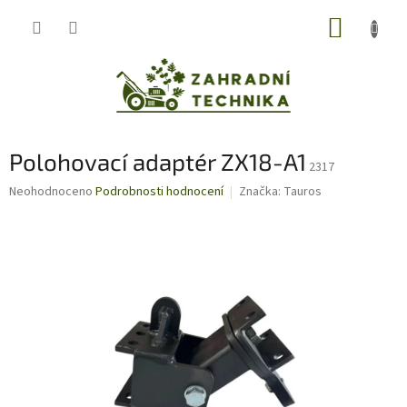
Přejít
NÁKUP
na
obsah
KOŠÍK
Polohovací adaptér ZX18-A1
2317
Průměrné
Neohodnoceno
Podrobnosti hodnocení
Značka:
Tauros
hodnocení
produktu
je
0,0
z
5
hvězdiček.