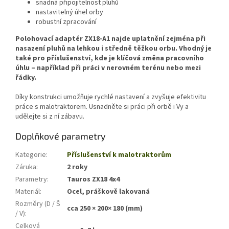
snadná připojitelnost pluhů
nastavitelný úhel orby
robustní zpracování
Polohovací adaptér ZX18-A1 najde uplatnění zejména při
nasazení pluhů na lehkou i středně těžkou orbu. Vhodný je
také pro příslušenství, kde je klíčová změna pracovního
úhlu – například při práci v nerovném terénu nebo mezi
řádky.
Díky konstrukci umožňuje rychlé nastavení a zvyšuje efektivitu
práce s malotraktorem. Usnadněte si práci při orbě i Vy a
udělejte si z ní zábavu.
Doplňkové parametry
Kategorie
:
Příslušenství k malotraktorům
Záruka
:
2 roky
Parametry
:
Tauros ZX18 4x4
Materiál
:
Ocel, práškově lakovaná
Rozměry (D / Š
cca 250 × 200× 180 (mm)
/ V)
:
Celková