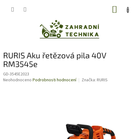
Přejít
NÁKUP
na
obsah
KOŠÍK
RURIS Aku řetězová pila 40V
RM3545e
GD-3545E2023
Průměrné
Neohodnoceno
Podrobnosti hodnocení
Značka:
RURIS
hodnocení
produktu
je
0,0
z
5
hvězdiček.