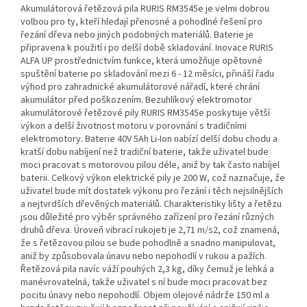
Akumulátorová řetězová pila RURIS RM3545e je velmi dobrou
volbou pro ty, kteří hledají přenosné a pohodlné řešení pro
řezání dřeva nebo jiných podobných materiálů. Baterie je
připravena k použití i po delší době skladování. Inovace RURIS
ALFA UP prostřednictvím funkce, která umožňuje opětovné
spuštění baterie po skladování mezi 6 - 12 měsíci, přináší řadu
výhod pro zahradnické akumulátorové nářadí, které chrání
akumulátor před poškozením. Bezuhlíkový elektromotor
akumulátorové řetězové pily RURIS RM3545e poskytuje větší
výkon a delší životnost motoru v porovnání s tradičními
elektromotory. Baterie 40V 5Ah Li-Ion nabízí delší dobu chodu a
kratší dobu nabíjení než tradiční baterie, takže uživatel bude
moci pracovat s motorovou pilou déle, aniž by tak často nabíjel
baterii. Celkový výkon elektrické pily je 200 W, což naznačuje, že
uživatel bude mít dostatek výkonu pro řezání i těch nejsilnějších
a nejtvrdších dřevěných materiálů. Charakteristiky lišty a řetězu
jsou důležité pro výběr správného zařízení pro řezání různých
druhů dřeva. Úroveň vibrací rukojeti je 2,71 m/s2, což znamená,
že s řetězovou pilou se bude pohodlně a snadno manipulovat,
aniž by způsobovala únavu nebo nepohodlí v rukou a pažích.
Řetězová pila navíc váží pouhých 2,3 kg, díky čemuž je lehká a
manévrovatelná, takže uživatel s ní bude moci pracovat bez
pocitu únavy nebo nepohodlí. Objem olejové nádrže 150 ml a