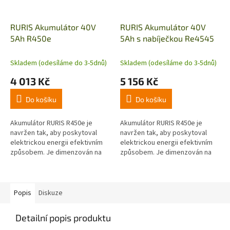
RURIS Akumulátor 40V
RURIS Akumulátor 40V
5Ah R450e
5Ah s nabíječkou Re4545
Skladem (odesíláme do 3-5dnů)
Skladem (odesíláme do 3-5dnů)
4 013 Kč
5 156 Kč
Do košíku
Do košíku
Akumulátor RURIS R450e je
Akumulátor RURIS R450e je
navržen tak, aby poskytoval
navržen tak, aby poskytoval
elektrickou energii efektivním
elektrickou energii efektivním
způsobem. Je dimenzován na
způsobem. Je dimenzován na
40 V, 5 Ah, což znamená, že
40 V, 5 Ah, což znamená, že
dodává značné množství
dodává značné množství
elektřiny pro...
elektřiny pro...
Popis
Diskuze
Detailní popis produktu