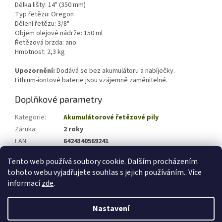
Délka lišty: 14" (350 mm)
Typ řetězu: Oregon
Dělení řetězu: 3/8"
Objem olejové nádrže: 150 ml
Řetězová brzda: ano
Hmotnost: 2,3 kg
Upozornění:
Dodává se bez akumulátoru a nabíječky.
Lithium-iontové baterie jsou vzájemně zaměnitelné.
Doplňkové parametry
Kategorie
:
Akumulátorové řetězové pily
Záruka
:
2 roky
EAN
:
6424340569241
Hmotnost (kg)
:
5
Tento web používá soubory cookie. Dalším procházením
tohoto webu vyjadřujete souhlas s jejich používáním.. Více
Z
informací
zde
.
á
Vytvořil Shoptet
p
Nastavení
a