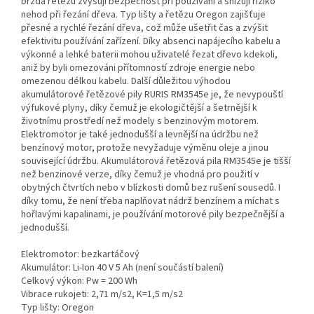
brzda řetězu zvyšují bezpečnost při používání a snižují riziko
nehod při řezání dřeva. Typ lišty a řetězu Oregon zajišťuje
přesné a rychlé řezání dřeva, což může ušetřit čas a zvýšit
efektivitu používání zařízení. Díky absenci napájecího kabelu a
výkonné a lehké baterii mohou uživatelé řezat dřevo kdekoli,
aniž by byli omezováni přítomností zdroje energie nebo
omezenou délkou kabelu. Další důležitou výhodou
akumulátorové řetězové pily RURIS RM3545e je, že nevypouští
výfukové plyny, díky čemuž je ekologičtější a šetrnější k
životnímu prostředí než modely s benzinovým motorem.
Elektromotor je také jednodušší a levnější na údržbu než
benzínový motor, protože nevyžaduje výměnu oleje a jinou
související údržbu. Akumulátorová řetězová pila RM3545e je tišší
než benzinové verze, díky čemuž je vhodná pro použití v
obytných čtvrtích nebo v blízkosti domů bez rušení sousedů. I
díky tomu, že není třeba naplňovat nádrž benzínem a míchat s
hořlavými kapalinami, je používání motorové pily bezpečnější a
jednodušší.
Elektromotor: bezkartáčový
Akumulátor: Li-Ion 40 V 5 Ah (není součástí balení)
Celkový výkon: Pw = 200 Wh
Vibrace rukojeti: 2,71 m/s2, K=1,5 m/s2
Typ lišty: Oregon