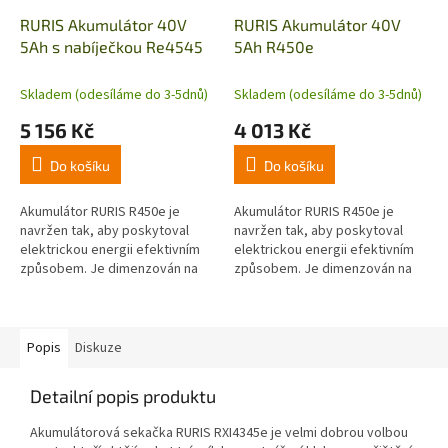
RURIS Akumulátor 40V
RURIS Akumulátor 40V
5Ah s nabíječkou Re4545
5Ah R450e
Skladem (odesíláme do 3-5dnů)
Skladem (odesíláme do 3-5dnů)
5 156 Kč
4 013 Kč
Do košíku
Do košíku
Akumulátor RURIS R450e je
Akumulátor RURIS R450e je
navržen tak, aby poskytoval
navržen tak, aby poskytoval
elektrickou energii efektivním
elektrickou energii efektivním
způsobem. Je dimenzován na
způsobem. Je dimenzován na
40 V, 5 Ah, což znamená, že
40 V, 5 Ah, což znamená, že
dodává značné množství
dodává značné množství
elektřiny pro...
elektřiny pro...
Popis
Diskuze
Detailní popis produktu
Akumulátorová sekačka RURIS RXI4345e je velmi dobrou volbou