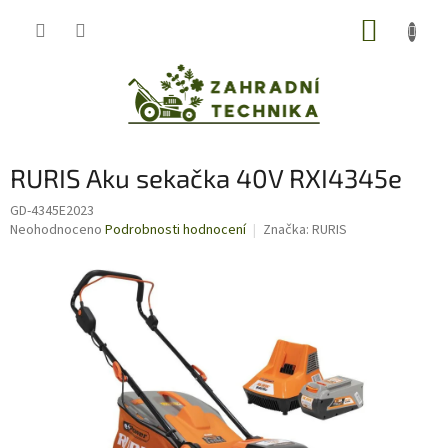
Přejít
NÁKUP
na
obsah
KOŠÍK
RURIS Aku sekačka 40V RXI4345e
GD-4345E2023
Průměrné
Neohodnoceno
Podrobnosti hodnocení
Značka:
RURIS
hodnocení
produktu
je
0,0
z
5
hvězdiček.