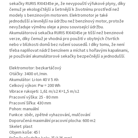
sekačky RURIS RXI4345e je, že nevypouští výfukové plyny, díky
čemuž je ekologičtější a šetrnější k životnímu prostředí než
modely s benzinovým motorem. Elektromotor je také
jednodušší a levnější na údržbu než benzínový motor, protože
nevyžaduje výměnu oleje a jinou související údržbu.
Akumulátorová sekačka RURIS RXI4345e je tišší než benzinové
verze, díky čemuž je vhodná pro použití v obytných čtvrtích
nebo v blízkosti domů bez rušení sousedů. I díky tomu, že není
třeba naplňovat nádrž benzínem a míchat s hořlavými kapalinami,
je používání akumulátorové sekačky bezpečnější a jednodušší.
Elektromotor: bezkartáčový
Otáčky: 3400 ot./min.
Akumulátor: Li-Ion 40 V 5 Ah
Celkový výkon: Pw = 200 Wh
Vibrace rukojeti: 1,61 m/s2 K=1,5 m/s2
Pracovní výška: 25 - 80 mm
Pracovní šířka: 430 mm
Pohon: manuální
Funkce: sběr, zpětné vyhazování, mulčování
Doporučená maximální pracovní plocha: 600 m2
Skelet: plast
Objem koše: 45 l