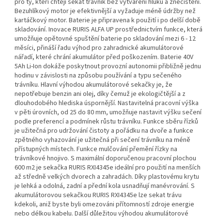
pro ty, kteří chtějí sekat trávník bez vytváření hluku a znečištění.
Bezuhlíkový motor je efektivnější a vyžaduje méně údržby než
kartáčkový motor. Baterie je připravena k použití i po delší době
skladování. Inovace RURIS ALFA UP prostřednictvím funkce, která
umožňuje opětovné spuštění baterie po skladování mezi 6 - 12
měsíci, přináší řadu výhod pro zahradnické akumulátorové
nářadí, které chrání akumulátor před poškozením. Baterie 40V
5Ah Li-Ion dokáže poskytnout provozní autonomii přibližně jednu
hodinu v závislosti na způsobu používání a typu sečeného
trávníku. Hlavní výhodou akumulátorové sekačky je, že
nepotřebuje benzin ani olej, díky čemuž je ekologičtější a z
dlouhodobého hlediska úspornější. Nastavitelná pracovní výška
v pěti úrovních, od 25 do 80 mm, umožňuje nastavit výšku sečení
podle preferencí a podmínek růstu trávníku. Funkce sběru řízků
je užitečná pro udržování čistoty a pořádku na dvoře a funkce
zpětného vyhazování je užitečná při sečení trávníku na méně
přístupných místech. Funkce mulčování přemění řízky na
trávníkové hnojivo. S maximální doporučenou pracovní plochou
600 m2 je sekačka RURIS RXI4345e ideální pro použití na menších
až středně velkých dvorech a zahradách. Díky plastovému krytu
je lehká a odolná, zadní a přední kola usnadňují manévrování. S
akumulátorovou sekačkou RURIS RXI4345e lze sekat trávu
kdekoli, aniž byste byli omezováni přítomností zdroje energie
nebo délkou kabelu. Další důležitou výhodou akumulátorové