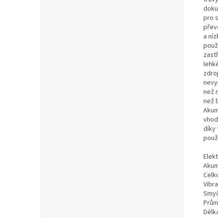
doku
pro s
přev
a níz
použ
zast
lehké
zdro
nevyp
než 
než 
Akum
vhod
díky
použ
Elekt
Akumu
Celk
Vibra
Smyč
Prům
Délka