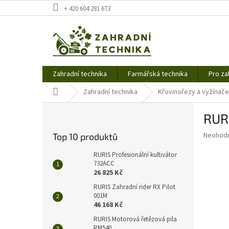
Přejít
+ 420 604 281 673
na
obsah
Zahradní technika
Farmářská technika
Pro za
Domů
Zahradní technika
Křovinořezy a vyžínače
P
RUR
o
s
Průměr
Neohod
Top 10 produktů
t
hodnoce
r
produkt
RURIS Profesionální kultivátor
a
732ACC
je
26 825 Kč
0,0
n
z
n
RURIS Zahradní rider RX Pilot
5
001M
í
hvězdič
46 168 Kč
p
a
RURIS Motorová řetězová pila
RM540