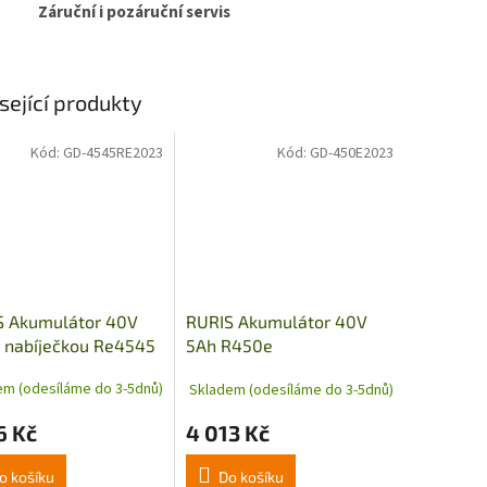
Záruční i pozáruční servis
sející produkty
Kód:
GD-4545RE2023
Kód:
GD-450E2023
S Akumulátor 40V
RURIS Akumulátor 40V
 nabíječkou Re4545
5Ah R450e
em (odesíláme do 3-5dnů)
Skladem (odesíláme do 3-5dnů)
6 Kč
4 013 Kč
o košíku
Do košíku