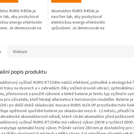
átor RURIS R450e je
Akumulátor RURIS R450e je
n tak, aby poskytoval
navržen tak, aby poskytoval
ickou energii efektivním
elektrickou energii efektivním
bem. Je dimenzován na
způsobem. Je dimenzován na
5 Ah, což znamená, že
40 V, 5 Ah, což znamená, že
á značné množství
dodává značné množství
ny pro...
elektřiny pro...
s
Diskuze
ailní popis produktu
ulátorový vyžínač RURIS RT3345e nabízí efektivní, pohodlné a ekologické 
ní trávy na dvorech a v zahradách. Díky snížení úrovně vibrací, optimálním
u, přenosnosti a použití výkonné a lehké baterie je tento typ vyžínače vyni
u pro uživatele, kteří hledají alternativu k benzinovým modelům. Baterie j
žití i po delší době skladování. Inovace RURIS ALFA UP prostřednictvím fun
ňuje opětovné spuštění baterie po skladování mezi 6 - 12 měsíci, přináší ř
zahradnické akumulátorové nářadí, které chrání akumulátor před poškozen
ulátorový vyžínač RURIS RT3345e má celkový výkon 200 W a rychlost 6500 o
poskytuje optimální řezný výkon. Průměr sečení 280 mm je dostatečný pro 
y na těžko dostupných místech a délka struny 4 m umožňuje uživateli sekat 