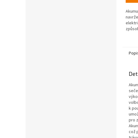
Akumul
navrže
elektr
způso
40 V, 
dodáv
elektři
Popi
Det
Akum
seče
výkon
volbo
k pou
umož
pro 
Akum
což 
tráv