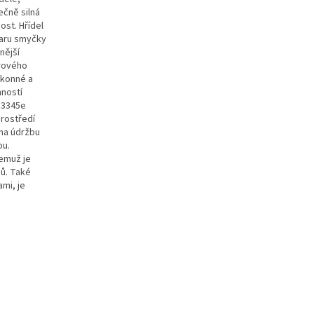
ečně silná
ost. Hřídel
varu smyčky
nější
orového
ýkonné a
mností
T3345e
prostředí
 na údržbu
bu.
čemuž je
dů. Také
mi, je