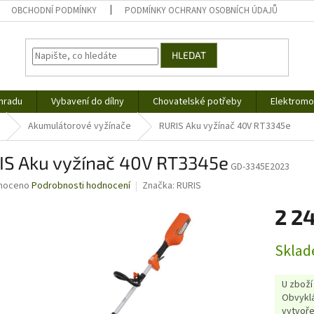
OBCHODNÍ PODMÍNKY
PODMÍNKY OCHRANY OSOBNÍCH ÚDAJŮ
HLEDAT
hradu
Vybavení do dílny
Chovatelské potřeby
Elektromob
Akumulátorové vyžínače
RURIS Aku vyžínač 40V RT3345e
IS Aku vyžínač 40V RT3345e
GD-3345E2023
né
noceno
Podrobnosti hodnocení
Značka:
RURIS
ní
2 2
u
Měrná
Sklad
cena:
ek.
U zboží
Obvyklá
vytvoře