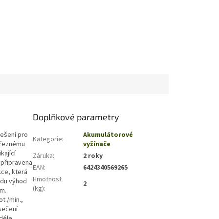
Doplňkové parametry
řešení pro
Akumulátorové
Kategorie
:
u řeznému
vyžínače
kající
Záruka
:
2 roky
e připravena
EAN
:
6424340569265
kce, která
Hmotnost
adu výhod
2
(kg)
:
ím.
t./min.,
sečení
déle,