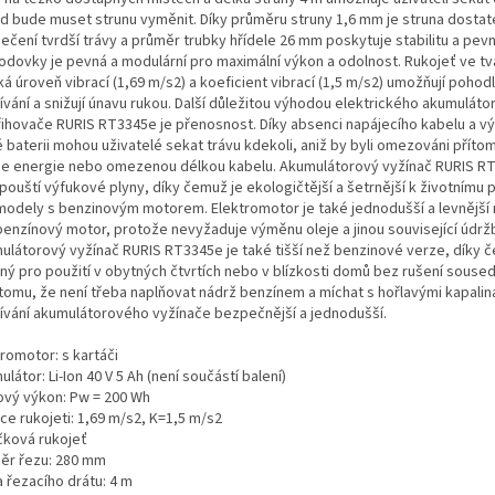
d bude muset strunu vyměnit. Díky průměru struny 1,6 mm je struna dostat
ečení tvrdší trávy a průměr trubky hřídele 26 mm poskytuje stabilitu a pevn
odovky je pevná a modulární pro maximální výkon a odolnost. Rukojeť ve t
ká úroveň vibrací (1,69 m/s2) a koeficient vibrací (1,5 m/s2) umožňují pohodl
ívání a snižují únavu rukou. Další důležitou výhodou elektrického akumulát
řihovače RURIS RT3345e je přenosnost. Díky absenci napájecího kabelu a v
 baterii mohou uživatelé sekat trávu kdekoli, aniž by byli omezováni příto
je energie nebo omezenou délkou kabelu. Akumulátorový vyžínač RURIS R
ouští výfukové plyny, díky čemuž je ekologičtější a šetrnější k životnímu 
modely s benzinovým motorem. Elektromotor je také jednodušší a levnější
benzínový motor, protože nevyžaduje výměnu oleje a jinou související údrž
ulátorový vyžínač RURIS RT3345e je také tišší než benzinové verze, díky 
ný pro použití v obytných čtvrtích nebo v blízkosti domů bez rušení souse
 tomu, že není třeba naplňovat nádrž benzínem a míchat s hořlavými kapalina
ívání akumulátorového vyžínače bezpečnější a jednodušší.
romotor: s kartáči
látor: Li-Ion 40 V 5 Ah (není součástí balení)
ový výkon: Pw = 200 Wh
ce rukojeti: 1,69 m/s2, K=1,5 m/s2
ková rukojeť
ěr řezu: 280 mm
 řezacího drátu: 4 m