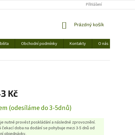
Přihlášení
NÁKUPNÍ
Prázdný košík
KOŠÍK
ilita
Obchodní podmínky
Kontakty
O nás
43 Kč
em (odesíláme do 3-5dnů)
 je nutné provést poskládání a následné zprovoznění.
 čekací doba na dodání se pohybuje mezi 3-5 dnů od
ní objednávky.