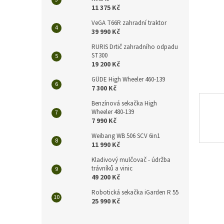
n
11 375 Kč
e
l
VeGA T66R zahradní traktor
39 990 Kč
RURIS Drtič zahradního odpadu
ST300
19 200 Kč
GÜDE High Wheeler 460-139
7 300 Kč
Benzínová sekačka High
Wheeler 480-139
7 990 Kč
Weibang WB 506 SCV 6in1
11 990 Kč
Kladivový mulčovač - údržba
trávníků a vinic
49 200 Kč
Robotická sekačka iGarden R 55
25 990 Kč