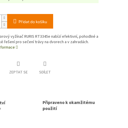
Přidat do košíku
rový vyžínač RURIS RT3345e nabízí efektivní, pohodlné a
é řešení pro sečení trávy na dvorech a v zahradách.
informace
ZEPTAT SE
SDÍLET
Připraveno k okamžitému
tví
použití
p