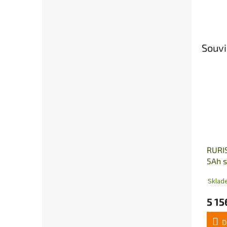
Souvi
RURI
5Ah s
Sklad
5 15
D