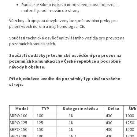
Radlice je šikmo (vpravo nebo vlevo) k ose pojezdu –
materiál je odhrnován do strany
Všechny stroje jsou dovybaveny bezpečnostními prvky pro
plnění všech norem a mají homologaci CE.
Součástí technické osvědčení zvláštního vozidla pro provoz na
pozemních komunikacích.
Součástí dodávky je technické osvědčení pro provoz na
pozemních komunikacích v České republice a podrobné
návody k obsluze.
Při objednávce uveďte do poznámky typ závěsu vašeho
stroje.
Model
TYP
Kategorie závěsu
Délka
Šířk
SRPO 100
100
1N
430
1000
SRPO 125
125
1N
430
1250
SRPO 150
150
1N
430
1500
SRPO 180
180
1N,1
430
1800