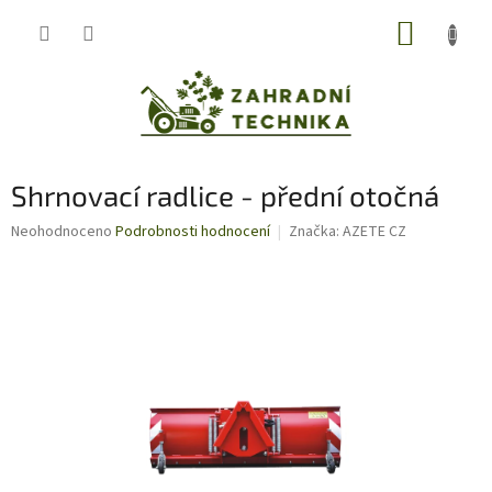
Přejít
NÁKUP
na
obsah
KOŠÍK
Shrnovací radlice - přední otočná
Průměrné
Neohodnoceno
Podrobnosti hodnocení
Značka:
AZETE CZ
hodnocení
produktu
je
0,0
z
5
hvězdiček.