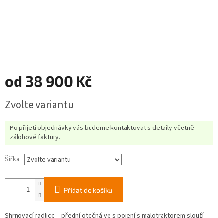
od
38 900 Kč
Měrná
Zvolte variantu
cena:
Po přijetí objednávky vás budeme kontaktovat s detaily včetně
zálohové faktury.
Šířka
Přidat do košíku
Shrnovací radlice – přední otočná ve s pojení s malotraktorem slouží