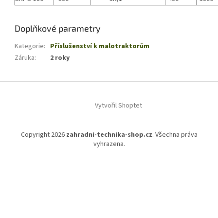
Doplňkové parametry
Kategorie
:
Příslušenství k malotraktorům
Záruka
:
2 roky
Z
á
Vytvořil Shoptet
p
a
t
Copyright 2026
zahradni-technika-shop.cz
. Všechna práva
í
vyhrazena.