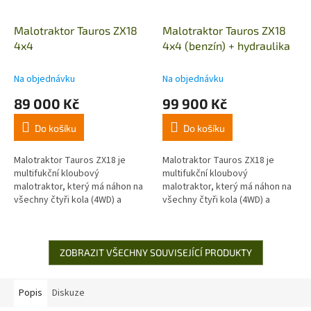
Malotraktor Tauros ZX18
Malotraktor Tauros ZX18
4x4
4x4 (benzín) + hydraulika
Na objednávku
Na objednávku
89 000 Kč
99 900 Kč
Do košíku
Do košíku
Malotraktor Tauros ZX18 je
Malotraktor Tauros ZX18 je
multifukční kloubový
multifukční kloubový
malotraktor, který má náhon na
malotraktor, který má náhon na
všechny čtyři kola (4WD) a
všechny čtyři kola (4WD) a
benzínový motor o výkonu 18
benzínový motor o výkonu až
koní. Tento malotraktor nabízí
13,4 KW. Tento malotraktor
široké...
nabízí široké...
ZOBRAZIT VŠECHNY SOUVISEJÍCÍ PRODUKTY
Popis
Diskuze