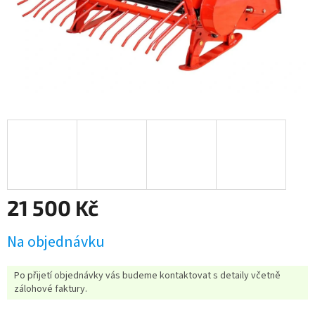
21 500 Kč
Měrná
Na objednávku
cena:
Po přijetí objednávky vás budeme kontaktovat s detaily včetně
zálohové faktury.