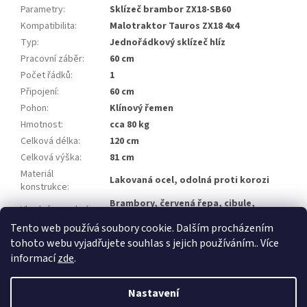
Parametry
:
Sklízeč brambor ZX18-SB60
Kompatibilita
:
Malotraktor Tauros ZX18 4x4
Typ
:
Jednořádkový sklízeč hlíz
Pracovní záběr
:
60 cm
Počet řádků
:
1
Připojení
:
60 cm
Pohon
:
Klínový řemen
Hmotnost
:
cca 80 kg
Celková délka
:
120 cm
Celková výška
:
81 cm
Materiál
Lakovaná ocel, odolná proti korozi
konstrukce
:
Brambory, červená řepa, cibule,
Vhodné pro plodiny
:
česnek
Tento web používá soubory cookie. Dalším procházením
tohoto webu vyjadřujete souhlas s jejich používáním.. Více
Z
informací
zde
.
á
Vytvořil Shoptet
p
Nastavení
a