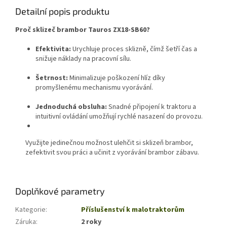
Detailní popis produktu
Proč sklizeč brambor Tauros ZX18-SB60?
Efektivita:
Urychluje proces sklizně, čímž šetří čas a
snižuje náklady na pracovní sílu.
Šetrnost:
Minimalizuje poškození hlíz díky
promyšlenému mechanismu vyorávánÍ.
Jednoduchá obsluha:
Snadné připojení k traktoru a
intuitivní ovládání umožňují rychlé nasazení do provozu.
Využijte jedinečnou možnost ulehčit si sklizeň brambor,
zefektivit svou práci a učinit z vyorávání brambor zábavu.
Buďte první, kdo napíše příspěvek k této položce.
Doplňkové parametry
Kategorie
:
Příslušenství k malotraktorům
Záruka
:
2 roky