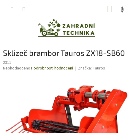
Přejít
NÁKUP
na
obsah
KOŠÍK
Sklizeč brambor Tauros ZX18-SB60
2311
Průměrné
Neohodnoceno
Podrobnosti hodnocení
Značka:
Tauros
hodnocení
produktu
je
0,0
z
5
hvězdiček.