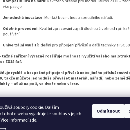
Kompatibilita na míru:
Navrženo přesně pro model Tauros ZX18 – žádn
vše pasuje.
Jenoduchá instalace:
Montáž bez nutnosti speciálního nářadí.
Odolné provedení:
Kvalitní zpracování zajistí dlouhou životnost i při k
používání.
Univerzální využití:
Ideální pro připojení přívěsů a další techniky s ISO50 
 tažné zařízení výrazně rozšiřuje možnosti využití vašeho malotrak
os ZX18 4x4.
ňuje rychlé a bezpečné připojení přívěsů nebo jiného příslušenství 
0, takže můžete jednoduše převážet materiál, nářadí, nebo zemědě
ukty – ať už na poli, ve dvoře nebo v lese.
užívá soubory cookie. Dalším
Odmítnout
tohoto webu vyjadřujete souhlas s jejich
 Více informací
zde
.