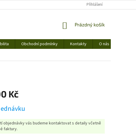
Přihlášení
NÁKUPNÍ
Prázdný košík
KOŠÍK
ilita
Obchodní podmínky
Kontakty
O nás
00 Kč
jednávku
etí objednávky vás budeme kontaktovat s detaily včetně
é faktury.