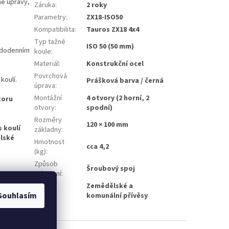
é úpravy,
Záruka
:
2 roky
Parametry
:
ZX18-ISO50
Kompatibilita
:
Tauros ZX18 4x4
Typ tažné
ISO 50 (50 mm)
aždodenním
koule
:
Materiál
:
Konstrukční ocel
Povrchová
koulí.
Prášková barva / černá
úprava
:
Montážní
4 otvory (2 horní, 2
toru
otvory
:
spodní)
Rozměry
120 × 100 mm
s koulí
základny
:
lské
Hmotnost
cca 4,2
(kg)
:
Způsob
Šroubový spoj
uchycení
:
Zemědělské a
Použití
:
Souhlasím
komunální přívěsy