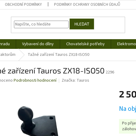
OBCHODNÍ PODMÍNKY
PODMÍNKY OCHRANY OSOBNÍCH ÚDAJŮ
HLEDAT
hradu
Vybavení do dílny
Chovatelské potřeby
Elektromob
traktorům
Tažné zařízení Tauros ZX18-ISO50
é zařízení Tauros ZX18-ISO50
2296
né
noceno
Podrobnosti hodnocení
Značka:
Tauros
ní
2 5
u
Měrná
Na ob
cena:
ek.
Po přij
zálohov