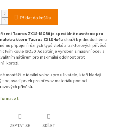
Přidat do košíku
řízení Tauros ZX18-ISO50 je speciálně navrženo pro
malotraktoru Tauros ZX18 4x4
a slouží k jednoduchému
ému připojení různých typů vleků a traktorových přívěsů
ictvím koule ISO50. Adaptér je vyroben z masivní oceli a
valitním nátěrem pro maximální odolnost proti
í i korozi.
né montáži je ideální volbou pro uživatele, kteří hledají
ý spojovací prvek pro převoz materiálu pomocí
ravových přívěsů.
informace
ZEPTAT SE
SDÍLET