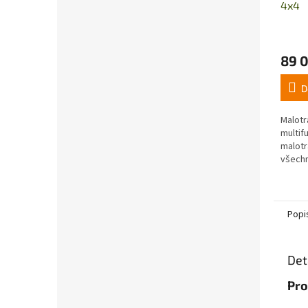
4x4
89 
D
Malotr
multif
malotr
všechn
benzín
koní. 
široké.
Popi
Det
Pro