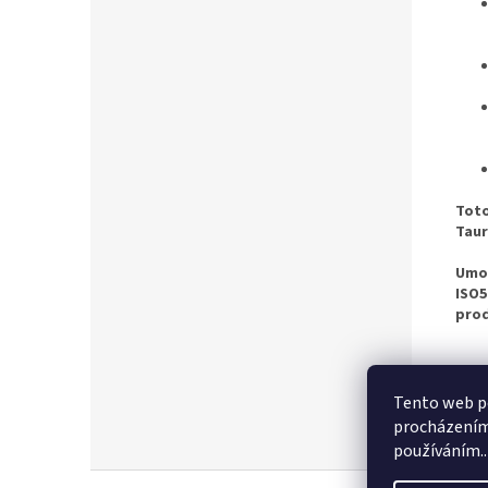
Toto
Taur
Umož
ISO5
prod
Tento web po
procházením 
používáním..
Z