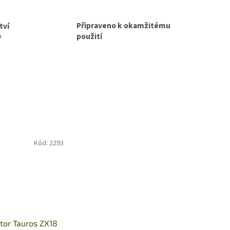
Připraveno k okamžitému
tví
použití
p
Kód:
2293
tor Tauros ZX18