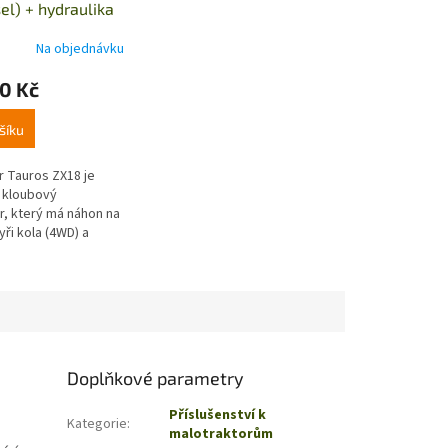
el) + hydraulika
Na objednávku
0 Kč
šíku
r Tauros ZX18 je
í kloubový
r, který má náhon na
ři kola (4WD) a
tor o výkonu až
to malotraktor
é...
Doplňkové parametry
Příslušenství k
Kategorie
:
malotraktorům