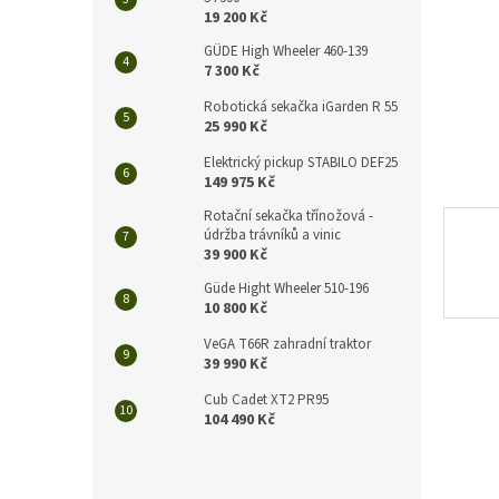
n
19 200 Kč
e
l
GÜDE High Wheeler 460-139
7 300 Kč
Robotická sekačka iGarden R 55
25 990 Kč
Elektrický pickup STABILO DEF25
149 975 Kč
Rotační sekačka třínožová -
údržba trávníků a vinic
39 900 Kč
Güde Hight Wheeler 510-196
10 800 Kč
VeGA T66R zahradní traktor
39 990 Kč
Cub Cadet XT2 PR95
104 490 Kč