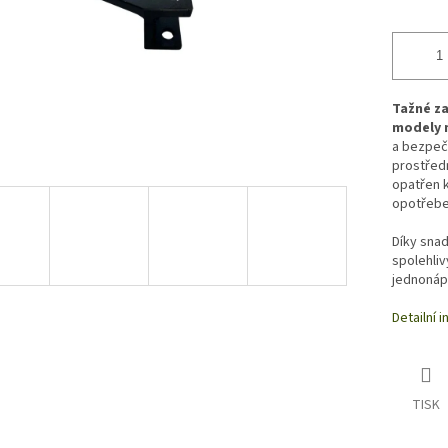
Tažné za
modely 
a bezpečn
prostředn
opatřen k
opotřeben
Díky snad
spolehliv
jednonáp
Detailní 
TISK