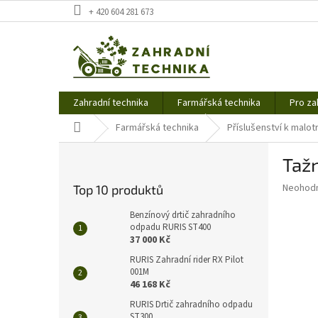
Přejít
+ 420 604 281 673
na
obsah
Zahradní technika
Farmářská technika
Pro za
Domů
Farmářská technika
Příslušenství k malo
P
Tažn
o
s
Průměr
Neohod
Top 10 produktů
t
hodnoce
r
produkt
Benzínový drtič zahradního
a
odpadu RURIS ST400
je
37 000 Kč
0,0
n
z
n
RURIS Zahradní rider RX Pilot
5
001M
í
hvězdič
46 168 Kč
p
a
RURIS Drtič zahradního odpadu
ST300