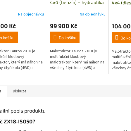
4x4 (benzín) + hydraulika
4x4 (dies
Na objednávku
Na objednávku
000 Kč
99 900 Kč
104 00
o košíku
Do košíku
Do ko
aktor Tauros ZX18 je
Malotraktor Tauros ZX18 je
Malotrakto
ukční kloubový
multifukční kloubový
multifukčn
aktor, který má náhon na
malotraktor, který má náhon na
malotrakto
y čtyři kola (4WD) a
všechny čtyři kola (4WD) a
všechny čty
ový motor o výkonu 18
benzínový motor o výkonu až
naftový mo
Tento malotraktor nabízí
13,4 KW. Tento malotraktor
9,6KW. Ten
..
nabízí široké...
nabízí širok
s
Diskuze
ailní popis produktu
č ZX18-ISO50?