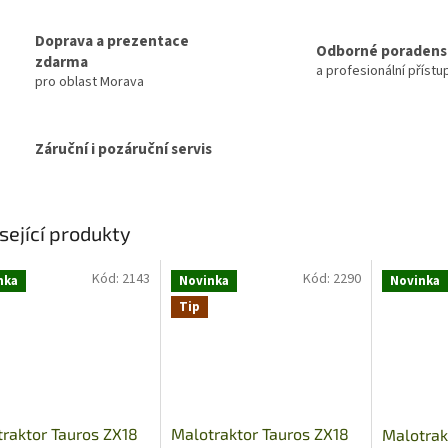
Doprava a prezentace
Odborné poradens
zdarma
a profesionální přístu
pro oblast Morava
Záruční i pozáruční servis
sející produkty
Kód:
2143
Kód:
2290
nka
Novinka
Novinka
Tip
raktor Tauros ZX18
Malotraktor Tauros ZX18
Malotrak