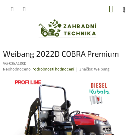
Přejít
NÁKUP
na
obsah
KOŠÍK
Weibang 2022D COBRA Premium
VG-02EA180D
Průměrné
Neohodnoceno
Podrobnosti hodnocení
Značka:
Weibang
hodnocení
produktu
je
0,0
z
5
hvězdiček.