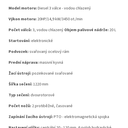
Model motoru:
Diesel 3 válce - vodou chlazený
Výkon motoru:
20HP/14,9 kW/3450 ot./min
Počet válců:
3, vodou chlazený
Objem palivové nádrže:
20 L
Startování:
elektronické
Podvozek:
svařovaný ocelový rám
Prední náprava:
masivní kyvná
Žací ústrojí:
pozinkované svařované
Šířka sečení:
1220 mm
Typ sečení:
dvourotorové
Počet nožů:
2 protiběžné, časované
Zapínání žacího ústrojí:
PTO - elektromagnetická spojka
Nastavení výšky:
centrální 20 - 120 mm, 6 poloh hydraulické