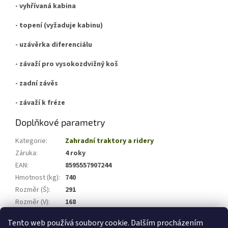
- vyhřívaná kabina
- topení (vyžaduje kabinu)
- uzávěrka diferenciálu
- závaží pro vysokozdvižný koš
- zadní závěs
- závaží k fréze
Doplňkové parametry
Kategorie
:
Zahradní traktory a ridery
Záruka
:
4 roky
EAN
:
8595557907244
Hmotnost (kg)
:
740
Rozměr (Š)
:
291
Rozměr (V)
:
168
Rozměr (H)
:
127
Tento web používá soubory cookie. Dalším procházením