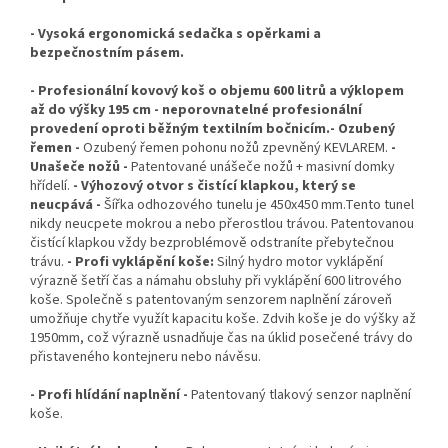
- Vysoká ergonomická sedačka s opěrkami a
bezpečnostním pásem.
- Profesionální kovový koš o objemu 600 litrů a výklopem
až do výšky 195 cm - neporovnatelné profesionální
provedení oproti běžným textilním bočnicím.- Ozubený
řemen -
Ozubený řemen pohonu nožů zpevněný KEVLAREM.
-
Unašeče nožů -
Patentované unášeče nožů + masivní domky
hřídelí.
- Výhozový otvor s čistící klapkou, který se
neucpává -
Šířka odhozového tunelu je 450x450 mm.Tento tunel
nikdy neucpete mokrou a nebo přerostlou trávou. Patentovanou
čistící klapkou vždy bezproblémově odstraníte přebytečnou
trávu.
- Profi vyklápění koše:
Silný hydro motor vyklápění
výrazně šetří čas a námahu obsluhy při vyklápění 600 litrového
koše. Společně s patentovaným senzorem naplnění zároveň
umožňuje chytře využít kapacitu koše. Zdvih koše je do výšky až
1950mm, což výrazně usnadňuje čas na úklid posečené trávy do
přistaveného kontejneru nebo návěsu.
- Profi hlídání naplnění -
Patentovaný tlakový senzor naplnění
koše.