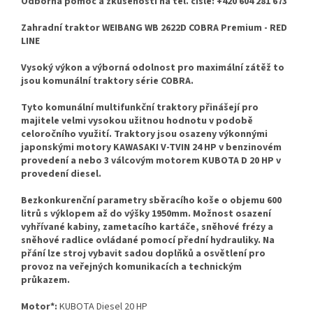
Odborná pomoc a zkušenosti na tel. čísle: +420 604 281 673
Zahradní traktor WEIBANG WB 2622D COBRA Premium - RED
LINE
Vysoký výkon a výborná odolnost pro maximální zátěž to
jsou komunální traktory série COBRA.
Tyto komunální multifunkční traktory přinášejí pro
majitele velmi vysokou užitnou hodnotu v podobě
celoročního využití. Traktory jsou osazeny výkonnými
japonskými motory KAWASAKI V-TVIN 24 HP v benzinovém
provedení a nebo 3 válcovým motorem KUBOTA D 20 HP v
provedení diesel.
Bezkonkurenční parametry sběracího koše o objemu 600
litrů s výklopem až do výšky 1950mm. Možnost osazení
vyhřívané kabiny, zametacího kartáče, sněhové frézy a
sněhové radlice ovládané pomocí přední hydrauliky. Na
přání lze stroj vybavit sadou doplňků a osvětlení pro
provoz na veřejných komunikacích a technickým
průkazem.
Motor*:
KUBOTA Diesel 20 HP