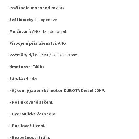
Počitadlo motohodin:
ANO
Světlomety:
halogenové
Mulčování:
ANO - lze dokoupit
Připojení příslušenství:
ANO
Rozměry d/š/v:
2950/1265/1680 mm
Hmotnost:
740 kg
Záruka:
4 roky
- Výkonný japonský motor KUBOTA Diesel 20HP.
- Pozinkované sečení.
- Hydraulické čerpadlo.
- Posilovač řízení.
- Bezpečnostní rám.