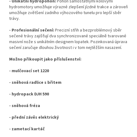
- Unikátní hydropohon:
Pohon samostatnými kolovými
hydromotory umožňuje výrazné zlepšení jízdné trakce a zároveň
umožňuje zvětšení zadního výhozového tunelu pro lepší sběr
trávy.
- Profesionální sečení:
Precizní střih a bezproblémový sběr
sečené trávy zajišťují dva synchronizované speciálně tvarované
masivní nože s unikátním designem lopatek. Pozinkovaná úprava
sečení zaručuje dlouhou životnost i v tom nejtěžším nasazení.
Možno přikoupit jako příslušenství:
- mulčovací set 1220
- sněhová radlice s břitem
- hydropack DJH 590
- sněhová fréza
- přední závěs elektrický
- zametací kartáč