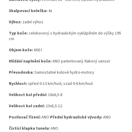
Skalpovací kolečka:
4x
Výhoz:
zadní výhoz
Typ koše:
celokovový s hydraulickým vyklápěním do výšky 195
cm
Objem koše:
600 l
Hlídání naplnění koše:
ANO patentovaný tlakový senzor
Převodovka:
Samostatné kolové hydro-motory
Rychlost:
vpřed 0-13 km/hod, vzad 0-6 km/hod.
Velikost kol přední:
16x6,5-8
Velikost kol zadní:
23x8,5-12
Posilovač řízení:
ANO
Přední hydraulické vývody:
ANO
Čistící klapka tunelu:
ANO